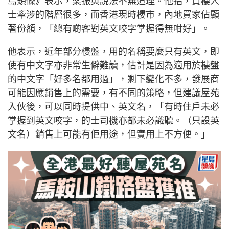
島頭條》表示，梁振英說法不無道理。他指，買樓人
士牽涉的階層很多，而香港現時樓市，內地買家佔顯
著份額，「總有啲客對英文咬字掌握得無咁好」。
他表示，近年部分樓盤，用的名稱要麼只有英文，即
使有中文字亦非常生僻難讀，估計是因為適用於樓盤
的中文字「好多名都用過」，剩下變化不多，發展商
可能因應銷售上的需要，有不同的策略，但建議屋苑
入伙後，可以同時提供中、英文名，「有時住戶未必
掌握到英文咬字，的士司機亦都未必識聽。（只設英
文名）銷售上可能有佢用途，但實用上不方便。」