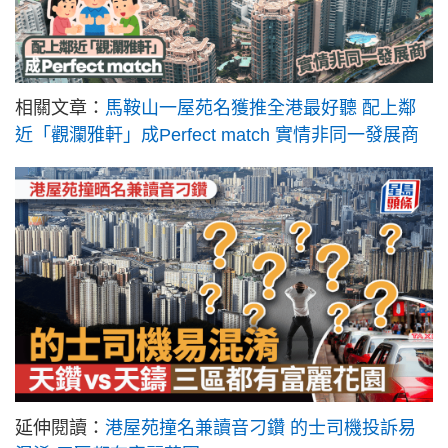
相關文章：
馬鞍山一屋苑名獲推全港最好聽 配上鄰
近「觀瀾雅軒」成Perfect match 實情非同一發展商
延伸閱讀：
港屋苑撞名兼讀音刁鑽 的士司機投訴易