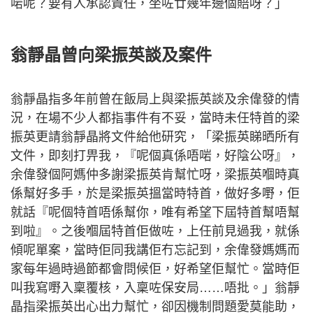
啱呢？要有人承認責任，坐咗廿幾年邊個賠呀？」
翁靜晶曾向梁振英談及案件
翁靜晶指多年前曾在飯局上與梁振英談及余偉發的情
況，在場不少人都指事件有不妥，當時未任特首的梁
振英更請翁靜晶將文件給他研究，「梁振英睇晒所有
文件，即刻打畀我，『呢個真係唔啱，好陰公呀』，
余偉發個阿媽仲多謝梁振英肯幫忙呀，梁振英嗰時真
係幫好多手，於是梁振英搵當時特首，做好多嘢，佢
就話『呢個特首唔係幫你，唯有希望下屆特首幫唔幫
到啦』。之後嗰屆特首佢做咗，上任前見過我，就係
傾呢單案，當時佢同我講佢冇忘記到，余偉發媽媽而
家每年過時過節都會問候佢，好希望佢幫忙。當時佢
叫我寫嘢入稟覆核，入稟咗保安局……唔批。」翁靜
晶指梁振英出心出力幫忙，卻因機制問題愛莫能助，