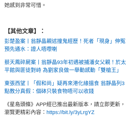
她感到非常可惜。
【其他文章】：
彭楚盈案丨翁靜晶親述撞鬼經歷！死者「現身」伸冤
預先通水：證人唔嚟喇
蔡天鳳碎屍案丨翁靜晶93年初遇被捕潘女父親！於太
平館與匪徒對峙 為劉家良做一舉動感動「雙槍王」
東張西望丨「假和尚」疑再來港化緣搵食 翁靜晶列3
點教分真假：個砵只裝食物唔可以收錢
《星島頭條》APP經已推出最新版本，請立即更新，
瀏覽更精彩內容：
https://bit.ly/3yLrgYZ