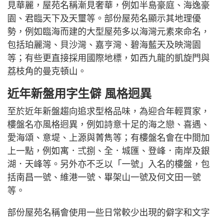
見華麗，屋苑名稱漸見奢華，例如半島豪庭、海逸豪
園、君臨天下及天璽等。部份屋苑名顯示其地理優
勢，例如臨海而建的大型屋苑多以海灣元素來命名，
包括珀麗灣、貝沙灣、嘉亨灣、碧海藍天及映灣園
等；有些更直接採用國際地標，如西九龍的凱旋門與
荔枝角的曼克頓山。
近年新盤用字生僻 風格迥異
至於近年新盤趨向追求型格品味，為迎合年輕買家，
樓盤名亦風格迥異，例如詩意十足的海之戀、喜遇、
愛海頌、意堤、上源與菁雋等；有樓盤名會在中間加
上一點，例如寓．弍捌、全．城匯、登峰．南岸及銀
湖．天峰等。另外亦不乏以「一號」入名的樓盤，包
括南昌一號、維港一號、畢架山一號及何文田一號
等。
部份屋苑名稱會使用一些日常較少出現的僻字和文字