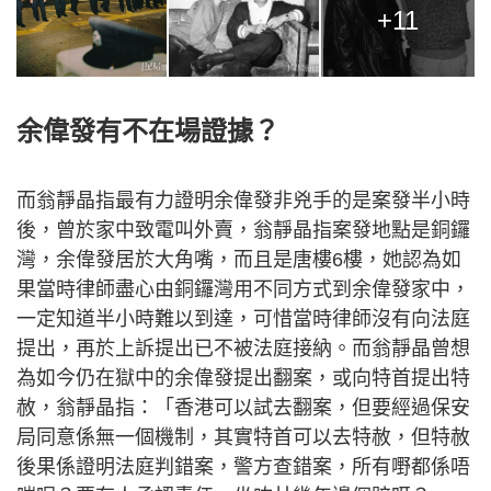
+11
余偉發有不在場證據？
而翁靜晶指最有力證明余偉發非兇手的是案發半小時
後，曾於家中致電叫外賣，翁靜晶指案發地點是銅鑼
灣，余偉發居於大角嘴，而且是唐樓6樓，她認為如
果當時律師盡心由銅鑼灣用不同方式到余偉發家中，
一定知道半小時難以到達，可惜當時律師沒有向法庭
提出，再於上訴提出已不被法庭接納。而翁靜晶曾想
為如今仍在獄中的余偉發提出翻案，或向特首提出特
赦，翁靜晶指：「香港可以試去翻案，但要經過保安
局同意係無一個機制，其實特首可以去特赦，但特赦
後果係證明法庭判錯案，警方查錯案，所有嘢都係唔