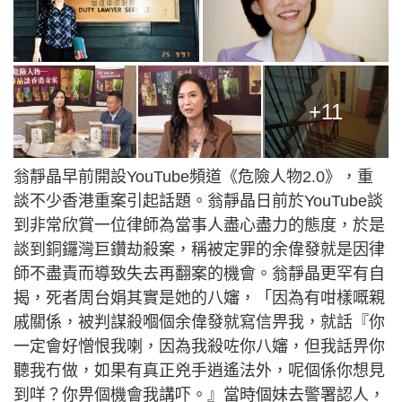
+11
翁靜晶早前開設YouTube頻道《危險人物2.0》，重
談不少香港重案引起話題。翁靜晶日前於YouTube談
到非常欣賞一位律師為當事人盡心盡力的態度，於是
談到銅鑼灣巨鑽劫殺案，稱被定罪的余偉發就是因律
師不盡責而導致失去再翻案的機會。翁靜晶更罕有自
揭，死者周台娟其實是她的八嬸，「因為有咁樣嘅親
戚關係，被判謀殺嗰個余偉發就寫信畀我，就話『你
一定會好憎恨我喇，因為我殺咗你八嬸，但我話畀你
聽我冇做，如果有真正兇手逍遙法外，呢個係你想見
到咩？你畀個機會我講吓。』當時個妹去警署認人，