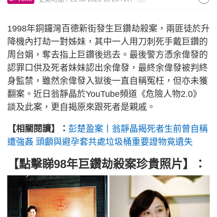
1998年銅鑼灣百德新街發生巨鑽劫殺案，兩匪徒於升
降機內打劫一對姊妹，其中一人用刀刺死手戴巨鑽的
周台娟，奪去指上巨鑽後逃去。最後警方憑余偉發的
認罪口供及死者妹妹認出余偉發，最終余偉發被判終
身監禁，雖然余偉發入獄後一直自稱冤枉，但亦未獲
翻案。近日翁靜晶於YouTube頻道《危險人物2.0》
談及此案，更自揭原來跟死者是親戚。
【相關閱讀】：
彭楚盈案丨翁靜晶揭死者生前曾自稱
遭強姦 頭顱與避孕套共處垃圾桶重要證物竟遺失
【點擊睇98年巨鑽劫殺案珍貴照片】：