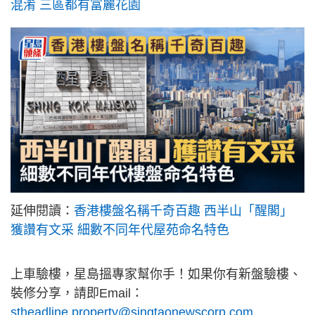
混淆 三區都有富麗花園
延伸閱讀：
香港樓盤名稱千奇百趣 西半山「醒閣」
獲讚有文采 細數不同年代屋苑命名特色
上車驗樓，星島搵專家幫你手！如果你有新盤驗樓、
裝修分享，請即Email：
stheadline.property@singtaonewscorp.com