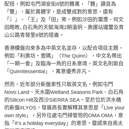
配搭，例如屯門湖安街8號的䨇寓，「䨇」讀音為
「雙」，屬於異體字，是成雙成對的意思，還有
「氵」、「王」及「田」旁，例如沙田的瀾灃、何文
田皓畋､白石角的天賦海灣2期溋玥、奧運站瓏璽及青
山公路青發里8號的琨崙。
香港樓盤向來多為中英文名並存，以配合項目主題，
例如「利奧坊‧壹隅」（The Quinn），中文名帶出
「一期一會」及臨海一角的日系意境，英文名則取自
「Quinntessential」，寓意優秀非凡。
然而，近年部分新盤索性只取英文名，例如屯門
Novo Land、天水圍Wetland Seasons Park、白石角
的Silicon Hill及西沙SIERRA SEA。至於位於洪水橋
的新盤#LYOS，發展商長實解釋其意思是「Live your
own style」，另外位處屯門掃管笏的OMA OMA，意
指「It’s a holiday everyday」的意思，靈感來自南太