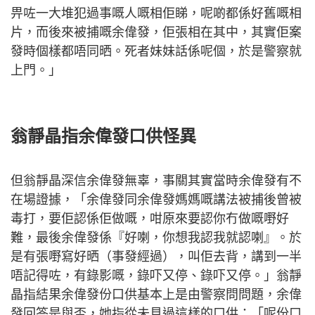
畀咗一大堆犯過事嘅人嘅相佢睇，呢啲都係好舊嘅相
片，而後來被捕嘅余偉發，佢張相在其中，其實佢案
發時個樣都唔同晒。死者妹妹話係呢個，於是警察就
上門。」
翁靜晶指余偉發口供怪異
但翁靜晶深信余偉發無辜，事關其實當時余偉發有不
在場證據，「余偉發同余偉發媽媽嘅講法被捕後曾被
毒打，要佢認係佢做嘅，咁原來要認你冇做嘅嘢好
難，最後余偉發係『好喇，你想我認我就認喇』。於
是有張嘢寫好晒（事發經過），叫佢去背，講到一半
唔記得咗，有錄影嘅，錄吓又停、錄吓又停。」翁靜
晶指結果余偉發份口供基本上是由警察問問題，余偉
發回答是與否，她指從未見過這樣的口供：「呢份口