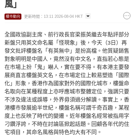
風」
更新時間：13:11 2026-08-04 HKT
樓市動向
全國政協副主席、前行政長官梁振英繼去年點評部分
新盤只用英文命名屬「怪現象」後，今天（3日）再
發文批評樓盤名「有英無中」是扮高檔。他質疑銷售
對象明明是中國人，竟然沒有中文名，直指若心態是
在市場上扮「鬼」嚇人，實在要不得。有本港主要發
展商直言樓盤英文名，在市場定位上較易塑造「國際
化」形象，香港作為國家對外的國際化城市，樓盤命
名取向在某種程度上亦呼應城市整體定位，強調只要
不涉及違法或誤導，外界毋須過分解讀。事實上，香
港樓市發展逾半世紀，樓盤名稱可謂千奇百趣，某程
度上也反映了時代的變遷。近年樓盤名經常被指用字
刁鑽浮誇，不時在討論區掀起話題。回顧各年代的住
宅項目，其命名風格與特色均大有不同。