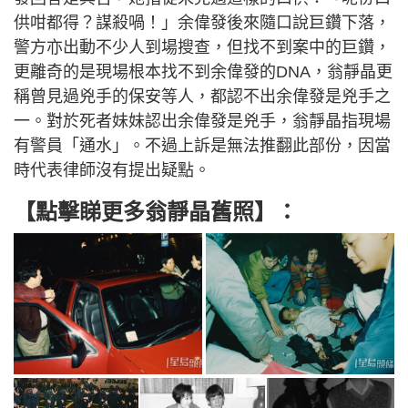
供咁都得？謀殺喎！」余偉發後來隨口說巨鑽下落，
警方亦出動不少人到場搜查，但找不到案中的巨鑽，
更離奇的是現場根本找不到余偉發的DNA，翁靜晶更
稱曾見過兇手的保安等人，都認不出余偉發是兇手之
一。對於死者妹妹認出余偉發是兇手，翁靜晶指現場
有警員「通水」。不過上訴是無法推翻此部份，因當
時代表律師沒有提出疑點。
【點擊睇更多翁靜晶舊照】：