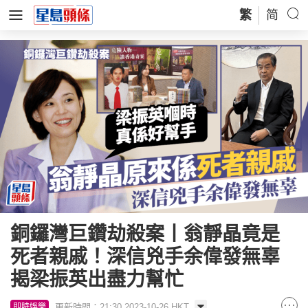
繁
简
銅鑼灣巨鑽劫殺案丨翁靜晶竟是
死者親戚！深信兇手余偉發無辜
揭梁振英出盡力幫忙
更新時間：21:30 2023-10-26 HKT
即時娛樂