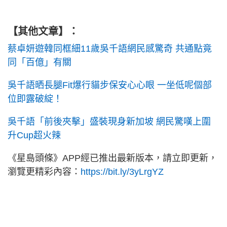
【其他文章】：
蔡卓妍遊韓同框細11歲吳千語網民感驚奇 共通點竟
同「百億」有關
吳千語晒長腿Fit爆行貓步保安心心眼 一坐低呢個部
位即露破綻！
吳千語「前後夾擊」盛裝現身新加坡 網民驚嘆上圍
升Cup超火辣
《星島頭條》APP經已推出最新版本，請立即更新，
瀏覽更精彩內容：
https://bit.ly/3yLrgYZ