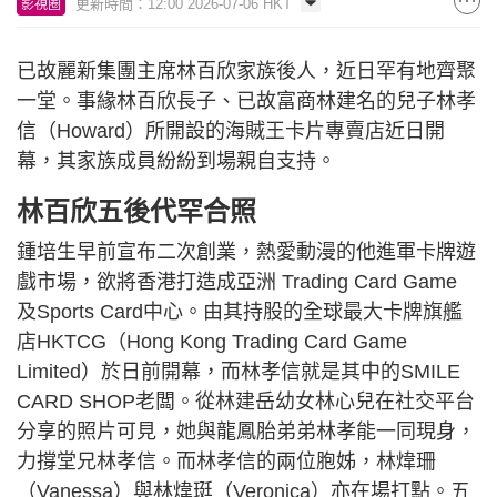
更新時間：12:00 2026-07-06 HKT
影視圈
已故麗新集團主席林百欣家族後人，近日罕有地齊聚
一堂。事緣林百欣長子、已故富商林建名的兒子林孝
信（Howard）所開設的海賊王卡片專賣店近日開
幕，其家族成員紛紛到場親自支持。
林百欣五後代罕合照
鍾培生早前宣布二次創業，熱愛動漫的他進軍卡牌遊
戲市場，欲將香港打造成亞洲 Trading Card Game
及Sports Card中心。由其持股的全球最大卡牌旗艦
店HKTCG（Hong Kong Trading Card Game
Limited）於日前開幕，而林孝信就是其中的SMILE
CARD SHOP老闆。從林建岳幼女林心兒在社交平台
分享的照片可見，她與龍鳳胎弟弟林孝能一同現身，
力撐堂兄林孝信。而林孝信的兩位胞姊，林煒珊
（Vanessa）與林煒珽（Veronica）亦在場打點。五