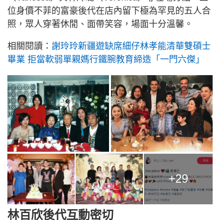
位身價不菲的富豪後代在店內留下極為罕見的五人合
照，眾人穿著休閒、面帶笑容，場面十分溫馨。
相關閱讀：
謝玲玲新疆遊缺席細仔林孝能清華雙碩士
畢業 拒當軟弱單親媽行鐵腕教育締造「一門六傑」
+29
林百欣後代互動密切