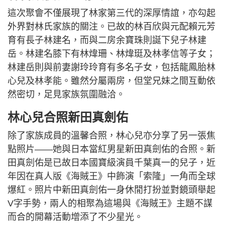
這次聚會不僅展現了林家第三代的深厚情誼，亦勾起
外界對林氏家族的關注。已故的林百欣與元配賴元芳
育有長子林建名，而與二房余寶珠則誕下兒子林建
岳。林建名膝下有林煒珊、林煒珽及林孝信等子女；
林建岳則與前妻謝玲玲育有多名子女，包括龍鳳胎林
心兒及林孝能。雖然分屬兩房，但堂兄妹之間互動依
然密切，足見家族氛圍融洽。
林心兒合照新田真劍佑
除了家族成員的溫馨合照，林心兒亦分享了另一張焦
點照片——她與日本當紅男星新田真劍佑的合照。新
田真劍佑是已故日本國寶級演員千葉真一的兒子，近
年因在真人版《海賊王》中飾演「索隆」一角而全球
爆紅。照片中新田真劍佑一身休閒打扮並對鏡頭舉起
V字手勢，兩人的相聚為這場與《海賊王》主題不謀
而合的開幕活動增添了不少星光。