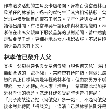
作為這次活動的主角及卡店老闆，身為百億富豪林百
欣孫仔的林孝信，過去的感情生活其實相當精彩，曾
是城中備受矚目的鑽石王老五。早年他曾與女星吳千
語傳出緋聞，有指當年吳千語仍未與林峯相戀時，林
孝信在出席父親旗下服裝品牌的派對期間，曾中途偷
走私會吳千語，更細心地為女方挑選衣服，不過這段
關係最終未有下文。
林孝信已榮升人父
其後，父親林建名與女星何傲兒（現名何天兒）爆出
轟動全城的「爺孫戀」。當時曾有傳聞指，何傲兒最
初的真正目標其實是年輕的林孝信，但由於男方不感
興趣，女方才轉向老人家「埋手」，希望藉此增加接
近林孝信的機會。就連林建名受訪時也曾打趣說：
「兒子應該適合她（何傲兒）多一點。」不過何傲兒
後來對此傳聞「得啖笑」，澄清自己與林孝信剛好是