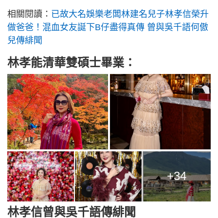
相關閱讀：
已故大名娛樂老闆林建名兒子林孝信榮升
做爸爸！混血女友誕下B仔盡得真傳 曾與吳千語何傲
兒傳緋聞
林孝能清華雙碩士畢業：
+34
林孝信曾與吳千語傳緋聞