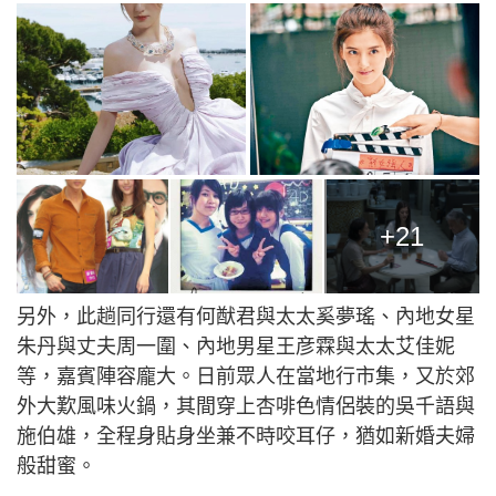
+21
另外，此趟同行還有何猷君與太太奚夢瑤、內地女星
朱丹與丈夫周一圍、內地男星王彦霖與太太艾佳妮
等，嘉賓陣容龐大。日前眾人在當地行市集，又於郊
外大歎風味火鍋，其間穿上杏啡色情侶裝的吳千語與
施伯雄，全程身貼身坐兼不時咬耳仔，猶如新婚夫婦
般甜蜜。