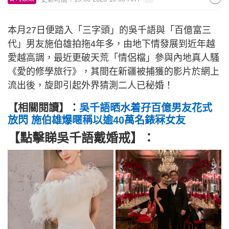
本月27日便踏入「三字頭」的吳千語與「百億富三
代」男友施伯雄拍拖4年多，由地下情發展到近年越
愛越高調，最近更破天荒「情侶檔」參與內地真人騷
《愛的修學旅行》，其間在新疆被捕獲的影片於網上
流出後，旋即引起外界猜測二人已秘婚！
【相關閱讀】：
吳千語晒水着孖百億男友花式
放閃 施伯雄爆暱稱以逾40萬名錶冧女友
【點擊睇吳千語戴婚戒】：