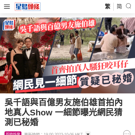
繁
简
吳千語與百億男友施伯雄首拍內
地真人Show 一細節曝光網民猜
測已秘婚
更新時間：19:00 2023-10-06 HKT
即時娛樂