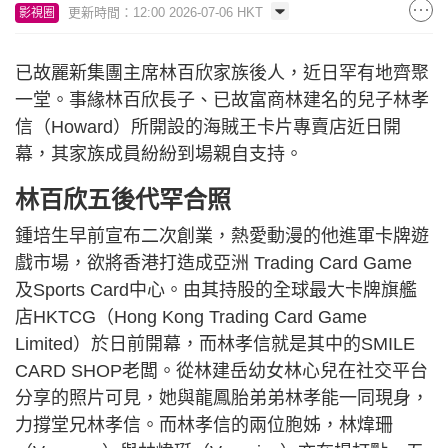
更新時間：12:00 2026-07-06 HKT
影視圈
已故麗新集團主席林百欣家族後人，近日罕有地齊聚
一堂。事緣林百欣長子、已故富商林建名的兒子林孝
信（Howard）所開設的海賊王卡片專賣店近日開
幕，其家族成員紛紛到場親自支持。
林百欣五後代罕合照
鍾培生早前宣布二次創業，熱愛動漫的他進軍卡牌遊
戲市場，欲將香港打造成亞洲 Trading Card Game
及Sports Card中心。由其持股的全球最大卡牌旗艦
店HKTCG（Hong Kong Trading Card Game
Limited）於日前開幕，而林孝信就是其中的SMILE
CARD SHOP老闆。從林建岳幼女林心兒在社交平台
分享的照片可見，她與龍鳳胎弟弟林孝能一同現身，
力撐堂兄林孝信。而林孝信的兩位胞姊，林煒珊