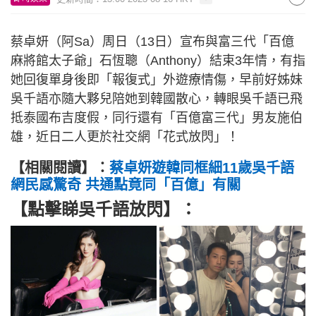
蔡卓妍（阿Sa）周日（13日）宣布與富三代「百億
麻將館太子爺」石恆聰（Anthony）結束3年情，有指
她回復單身後即「報復式」外遊療情傷，早前好姊妹
吳千語亦隨大夥兒陪她到韓國散心，轉眼吳千語已飛
抵泰國布吉度假，同行還有「百億富三代」男友施伯
雄，近日二人更於社交網「花式放閃」！
【相關閱讀】：
蔡卓妍遊韓同框細11歲吳千語
網民感驚奇 共通點竟同「百億」有關
【點擊睇吳千語放閃】：