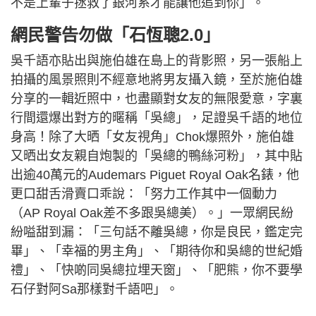
不是上輩子拯救了銀河系才能讓他追到你」。
網民警告勿做「石恆聰2.0」
吳千語亦貼出與施伯雄在島上的背影照，另一張船上
拍攝的風景照則不經意地將男友攝入鏡，至於施伯雄
分享的一輯近照中，也盡顯對女友的無限愛意，字裏
行間還爆出對方的暱稱「吳總」，足證吳千語的地位
身高！除了大晒「女友視角」Chok爆照外，施伯雄
又晒出女友親自炮製的「吳總的鴨絲河粉」，其中貼
出逾40萬元的Audemars Piguet Royal Oak名錶，他
更口甜舌滑賣口乖說：「努力工作其中一個動力
（AP Royal Oak差不多跟吳總美）。」一眾網民紛
紛嗌甜到漏：「三句話不離吳總，你是良民，鑑定完
畢」、「幸福的男主角」、「期待你和吳總的世紀婚
禮」、「快啲同吳總拉埋天窗」、「肥熊，你不要學
石仔對阿Sa那樣對千語吧」。