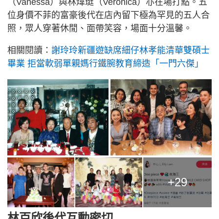
（Vanessa）與林煒珽（Veronica）亦在場打點。五
位身價不菲的富豪後代在店內留下極為罕見的五人合
照，眾人穿著休閒、面帶笑容，場面十分溫馨。
相關閱讀：
謝玲玲新疆遊缺席細仔林孝能清華雙碩士
畢業 拒當軟弱單親媽行鐵腕教育締造「一門六傑」
+29
林百欣後代互動密切