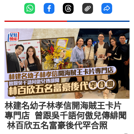
林建名幼子林孝信開海賊王卡片
專門店 曾跟吳千語何傲兒傳緋聞
林百欣五名富豪後代罕合照