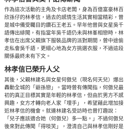
作為這次活動的主角及卡店老闆，身為百億富豪林百
欣孫仔的林孝信，過去的感情生活其實相當精彩，曾
是城中備受矚目的鑽石王老五。早年他曾與女星吳千
語傳出緋聞，有指當年吳千語仍未與林峯相戀時，林
孝信在出席父親旗下服裝品牌的派對期間，曾中途偷
走私會吳千語，更細心地為女方挑選衣服，不過這段
關係最終未有下文。
林孝信已榮升人父
其後，父親林建名與女星何傲兒（現名何天兒）爆出
轟動全城的「爺孫戀」。當時曾有傳聞指，何傲兒最
初的真正目標其實是年輕的林孝信，但由於男方不感
興趣，女方才轉向老人家「埋手」，希望藉此增加接
近林孝信的機會。就連林建名受訪時也曾打趣說：
「兒子應該適合她（何傲兒）多一點。」不過何傲兒
後來對此傳聞「得啖笑」，澄清自己與林孝信剛好是