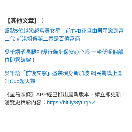
【其他文章】：
盤點5位越戀越富貴女星！前TVB花旦由男星戀到富
二代 前港姐傳第二春是百億富商
吳千語晒長腿Fit爆行貓步保安心心眼 一坐低呢個部
位即露破綻！
吳千語「前後夾擊」盛裝現身新加坡 網民驚嘆上圍
升Cup超火辣
《星島頭條》APP經已推出最新版本，請立即更新，
瀏覽更精彩內容：
https://bit.ly/3yLrgYZ