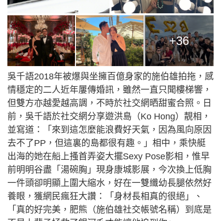
+36
吳千語2018年被爆與坐擁百億身家的施伯雄拍拖，感
情穩定的二人近年屢傳婚訊，雖然一直只聞樓梯響，
但雙方亦越愛越高調，不時於社交網晒甜蜜合照。日
前，吳千語於社交網分享遊洪島（Ko Hong）靚相，
並寫道：「來到這怎麼能浪費好天氣，因為風向原因
去不了PP，但這裏的島都很有趣。」相中，乘快艇
出海的她在船上搔首弄姿大擺Sexy Pose影相，惟早
前明明谷盡「湯碗胸」現身康城影展，今次換上低胸
一件頭卻明顯上圍大縮水，好在一雙纖幼長腿依然好
養眼，獲網民瘋狂大讚：「身材長相真的很絕」、
「真的好完美，肥熊（施伯雄社交帳號名稱）到底是