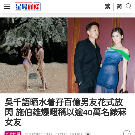
繁
简
吳千語晒水着孖百億男友花式放
閃 施伯雄爆暱稱以逾40萬名錶冧
女友
更新時間：13:00 2023-08-16 HKT
即時娛樂