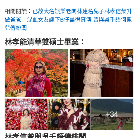
相關閱讀：
已故大名娛樂老闆林建名兒子林孝信榮升
做爸爸！混血女友誕下B仔盡得真傳 曾與吳千語何傲
兒傳緋聞
林孝能清華雙碩士畢業：
+34
林孝信曾與吳千語傳緋聞