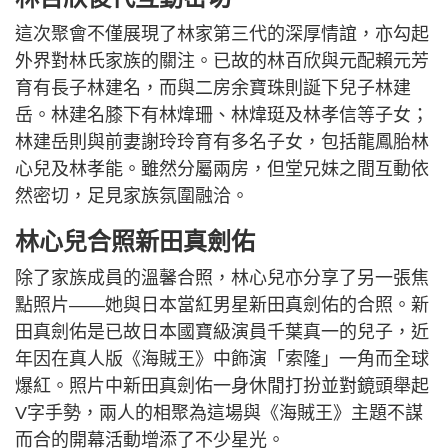
這次聚會不僅展現了林家第三代的深厚情誼，亦勾起
外界對林氏家族的關注。已故的林百欣與元配賴元芳
育有長子林建名，而與二房余寶珠則誕下兒子林建
岳。林建名膝下有林煒珊、林煒珽及林孝信等子女；
林建岳則與前妻謝玲玲育有多名子女，包括龍鳳胎林
心兒及林孝能。雖然分屬兩房，但堂兄妹之間互動依
然密切，足見家族氛圍融洽。
林心兒合照新田真劍佑
除了家族成員的溫馨合照，林心兒亦分享了另一張焦
點照片——她與日本當紅男星新田真劍佑的合照。新
田真劍佑是已故日本國寶級演員千葉真一的兒子，近
年因在真人版《海賊王》中飾演「索隆」一角而全球
爆紅。照片中新田真劍佑一身休閒打扮並對鏡頭舉起
V字手勢，兩人的相聚為這場與《海賊王》主題不謀
而合的開幕活動增添了不少星光。