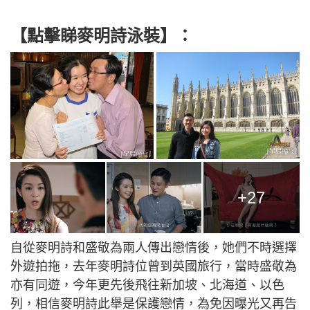
【點擊睇麥明詩泳裝】：
+27
自從麥明詩和盛敬為兩人傳出戀情後，她們不時選擇
外遊拍拖，去年麥明詩位曾到英國旅行，當時盛敬為
亦有同遊，今年更先後飛往新加坡、北海道、以色
列，相信麥明詩此舉是保護戀情，為免因曝光又再告