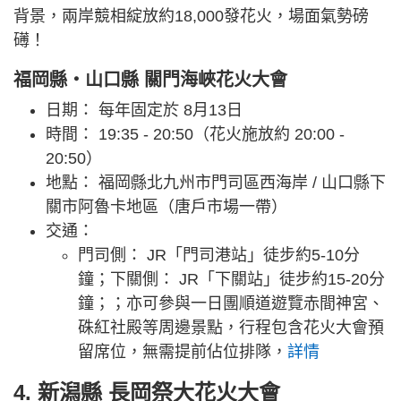
背景，兩岸競相綻放約18,000發花火，場面氣勢磅
礡！
福岡縣・山口縣 關門海峽花火大會
日期： 每年固定於 8月13日
時間： 19:35 - 20:50（花火施放約 20:00 -
20:50）
地點： 福岡縣北九州市門司區西海岸 / 山口縣下
關市阿魯卡地區（唐戶市場一帶）
交通：
門司側： JR「門司港站」徒步約5-10分
鐘；下關側： JR「下關站」徒步約15-20分
鐘；；亦可參與一日團順道遊覽赤間神宮、
硃紅社殿等周邊景點，行程包含花火大會預
留席位，無需提前佔位排隊，
詳情
4. 新潟縣 長岡祭大花火大會