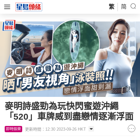
繁
简
麥明詩盛勁為玩快閃蜜遊沖繩
「520」車牌威到盡戀情逐漸浮面
更新時間：12:30 2023-09-26 HKT
即時娛樂