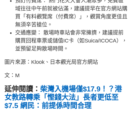
預訂付費席： 熱門花火大會人潮眾多，免費區
域往往中午前就被佔滿，建議提早在官方網站購
買「有料觀覽席（付費席）」，觀賞角度更佳且
無須辛苦搶位。
交通應變： 散場時車站會非常擁擠，建議提前
購買回程車票或儲值IC卡（如Suica/ICOCA），
並預留足夠散場時間。
圖片來源：Klook、日本觀光局官方網站
文：M
延伸閱讀：
柴灣入機場僅$17.9！？港
女教路轉乘「慳錢大法」長者更低至
$7.5 網民：前提係時間合理