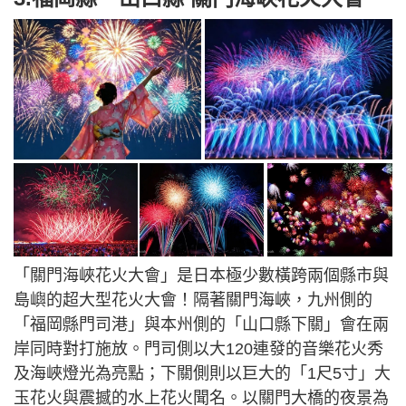
「關門海峽花火大會」是日本極少數橫跨兩個縣市與
島嶼的超大型花火大會！隔著關門海峽，九州側的
「福岡縣門司港」與本州側的「山口縣下關」會在兩
岸同時對打施放。門司側以大120連發的音樂花火秀
及海峽燈光為亮點；下關側則以巨大的「1尺5寸」大
玉花火與震撼的水上花火聞名。以關門大橋的夜景為