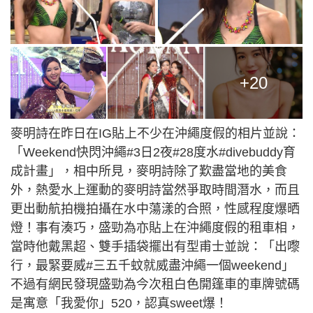
+20
麥明詩在昨日在IG貼上不少在沖繩度假的相片並說：
「Weekend快閃沖繩#3日2夜#28度水#divebuddy育
成計畫」，相中所見，麥明詩除了歎盡當地的美食
外，熱愛水上運動的麥明詩當然爭取時間潛水，而且
更出動航拍機拍攝在水中蕩漾的合照，性感程度爆晒
燈！事有湊巧，盛勁為亦貼上在沖繩度假的租車相，
當時他戴黑超、雙手插袋擺出有型甫士並說：「出嚟
行，最緊要威#三五千蚊就威盡沖繩一個weekend」
不過有網民發現盛勁為今次租白色開篷車的車牌號碼
是寓意「我愛你」520，認真sweet爆！