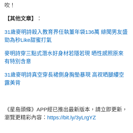
吹！
【其他文章】
：
31歲麥明詩殺入教育界任執董年袋136萬 緋聞男友盛
勁為秒Like甜蜜打氣
麥明詩穿三點式潛水好身材若隱若現 晒性感照原來
有特別含意
31歲麥明詩真空穿長裙側身胸墊暴現 高衩晒腿縷空
露美背
《星島頭條》APP經已推出最新版本，請立即更新，
瀏覽更精彩內容：
https://bit.ly/3yLrgYZ