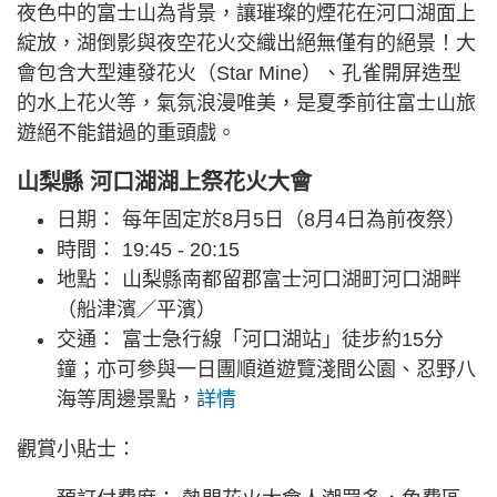
夜色中的富士山為背景，讓璀璨的煙花在河口湖面上
綻放，湖倒影與夜空花火交織出絕無僅有的絕景！大
會包含大型連發花火（Star Mine）、孔雀開屏造型
的水上花火等，氣氛浪漫唯美，是夏季前往富士山旅
遊絕不能錯過的重頭戲。
山梨縣 河口湖湖上祭花火大會
日期： 每年固定於8月5日（8月4日為前夜祭）
時間： 19:45 - 20:15
地點： 山梨縣南都留郡富士河口湖町河口湖畔
（船津濱／平濱）
交通： 富士急行線「河口湖站」徒步約15分
鐘；亦可參與一日團順道遊覽淺間公園、忍野八
海等周邊景點，
詳情
觀賞小貼士：