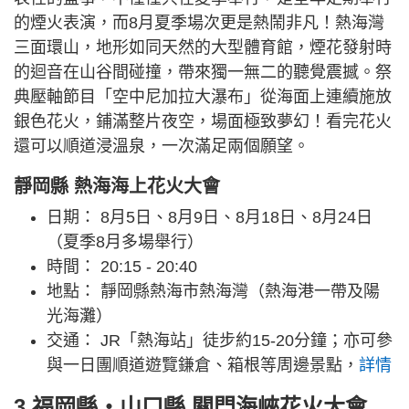
的煙火表演，而8月夏季場次更是熱鬧非凡！熱海灣
三面環山，地形如同天然的大型體育館，煙花發射時
的迴音在山谷間碰撞，帶來獨一無二的聽覺震撼。祭
典壓軸節目「空中尼加拉大瀑布」從海面上連續施放
銀色花火，鋪滿整片夜空，場面極致夢幻！看完花火
還可以順道浸溫泉，一次滿足兩個願望。
靜岡縣 熱海海上花火大會
日期： 8月5日、8月9日、8月18日、8月24日
（夏季8月多場舉行）
時間： 20:15 - 20:40
地點： 靜岡縣熱海市熱海灣（熱海港一帶及陽
光海灘）
交通： JR「熱海站」徒步約15-20分鐘；亦可參
與一日團順道遊覽鎌倉、箱根等周邊景點，
詳情
3.福岡縣・山口縣 關門海峽花火大會