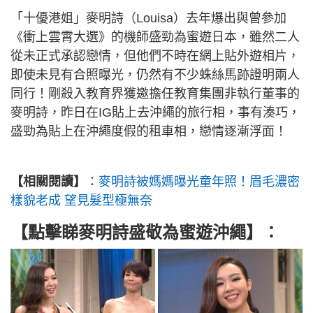
「十優港姐」麥明詩（Louisa）去年爆出與曾參加
《衝上雲霄大選》的機師盛勁為蜜遊日本，雖然二人
從未正式承認戀情，但他們不時在網上貼外遊相片，
即使未見有合照曝光，仍然有不少蛛絲馬跡證明兩人
同行！剛殺入教育界獲邀擔任教育集團非執行董事的
麥明詩，昨日在IG貼上去沖繩的旅行相，事有湊巧，
盛勁為貼上在沖繩度假的租車相，戀情逐漸浮面！
【相關閱讀】
：
麥明詩被媽媽曝光童年照！眉毛濃密
樣貌老成 望見髮型極無奈
【點擊睇麥明詩盛敬為蜜遊沖繩】：