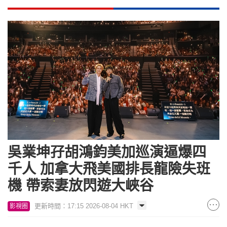
吳業坤孖胡鴻鈞美加巡演逼爆四
千人 加拿大飛美國排長龍險失班
機 帶索妻放閃遊大峽谷
更新時間：17:15 2026-08-04 HKT
影視圈