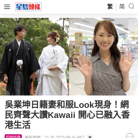
繁
简
吳業坤日籍妻和服Look現身！網
民齊聲大讚Kawaii 開心已融入香
港生活
更新時間：21:30 2023-09-16 HKT
即時娛樂