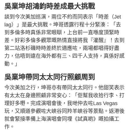
吳業坤胡鴻鈞時差成最大挑戰
談到今次美加巡演，兩位不約而同表示「時差（Jet
lag）」是最大挑戰。坤哥透露行程十分緊湊：「去
到多倫多時真係非常眼瞓，上台前一直喺度頂緊時
差。好彩多倫多觀眾嘅熱情直接將我『灌醒』！去到
第二站洛杉磯時時差終於適應咗，兩場都唱得好盡
力，估唔到遠在海外都有三、四千人支持，真係好感
動。」
吳業坤帶同太太同行照顧周到
今次美加之行，坤哥亦有帶同太太同行。他甜笑表示
有太太在身邊照顧非常安心：「佢幫我收拾行李、打
理好多嘢。完成演唱會後，我哋仲去咗Las Vegas
玩，又順道參觀咗大峽谷同羚羊峽谷等景點。返港後
就會緊接準備上海演唱會同埋《試真啲》嘅拍攝工
作。