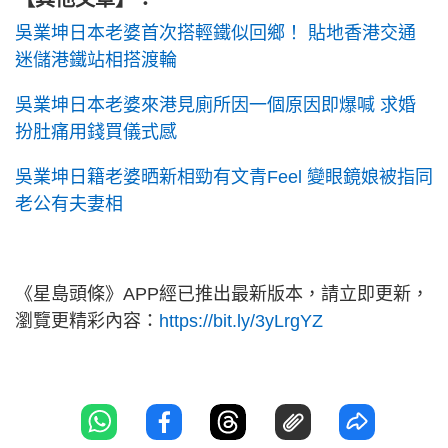
吳業坤日本老婆首次搭輕鐵似回鄉！ 貼地香港交通
迷儲港鐵站相搭渡輪
吳業坤日本老婆來港見廁所因一個原因即爆喊 求婚
扮肚痛用錢買儀式感
吳業坤日籍老婆晒新相勁有文青Feel 變眼鏡娘被指同
老公有夫妻相
《星島頭條》APP經已推出最新版本，請立即更新，
瀏覽更精彩內容：
https://bit.ly/3yLrgYZ