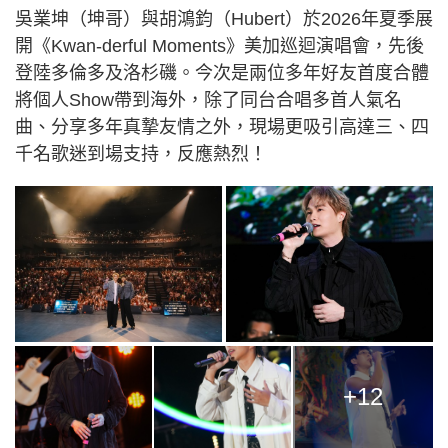
吳業坤（坤哥）與胡鴻鈞（Hubert）於2026年夏季展
開《Kwan-derful Moments》美加巡迴演唱會，先後
登陸多倫多及洛杉磯。今次是兩位多年好友首度合體
將個人Show帶到海外，除了同台合唱多首人氣名
曲、分享多年真摯友情之外，現場更吸引高達三、四
千名歌迷到場支持，反應熱烈！
+12