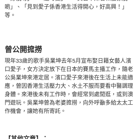
啲」、「見到愛子係香港生活得開心，好高興！」
等。
曾公開搲撈
現年33歲的歌手吳業坤去年5月宣布娶日籍女藝人濱
口愛子，女方決定放下在日本的賽馬主播工作，隨老
公吳業坤來港定居。濱口愛子來港後在生活上未能適
應，曾因香港生活壓力大、水土不服而要看中醫調理
身體。來港後未有工作時，會經常到處閒逛，或到澳
門遊玩。吳業坤曾為老婆搲撈，向外呼籲多給太太工
作機會，讓她有所寄託。
【其他文章】：