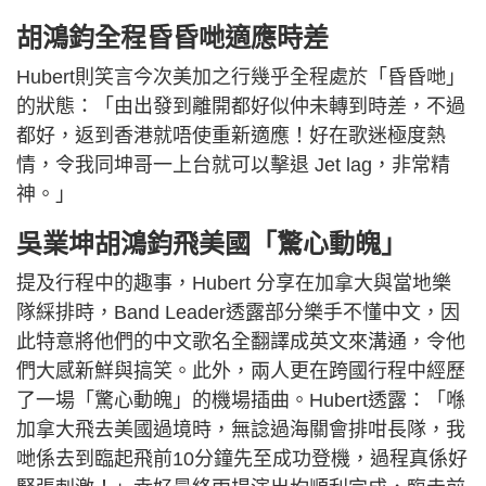
胡鴻鈞全程昏昏哋適應時差
Hubert則笑言今次美加之行幾乎全程處於「昏昏哋」
的狀態：「由出發到離開都好似仲未轉到時差，不過
都好，返到香港就唔使重新適應！好在歌迷極度熱
情，令我同坤哥一上台就可以擊退 Jet lag，非常精
神。」
吳業坤胡鴻鈞飛美國「驚心動魄」
提及行程中的趣事，Hubert 分享在加拿大與當地樂
隊綵排時，Band Leader透露部分樂手不懂中文，因
此特意將他們的中文歌名全翻譯成英文來溝通，令他
們大感新鮮與搞笑。此外，兩人更在跨國行程中經歷
了一場「驚心動魄」的機場插曲。Hubert透露：「喺
加拿大飛去美國過境時，無諗過海關會排咁長隊，我
哋係去到臨起飛前10分鐘先至成功登機，過程真係好