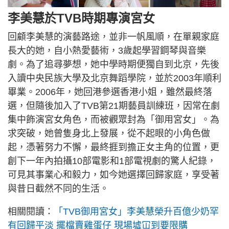
李美慧於TVB時期專演宮女
回顧李美慧的演藝路途，並非一帆風順，在單親家庭
長大的她，自小熱愛藝術，3歲起學習鋼琴與音樂
劇。為了追尋夢想，她中學時期便獨自到北京，先後
入讀中央民族大學及北京舞蹈學院，並於2003年順利
畢業。2006年，她回港參選香港小姐，雖然最終落
選，但隨後加入了TVB第21期藝員訓練班，因常在劇
集中飾演宮女角色，而被觀眾封為「御用宮女」。為
求突破，她曾隻身北上發展，從不起眼的小角色做
起，憑著努力不懈，最終捱到擔正女主角的位置，更
創下一年內拍攝10部電影和1部電視劇的驚人紀錄，
可見其事業心和毅力，如今她選擇回歸家庭，享受著
與昔日截然不同的生活。
相關閱讀：
「TVB御用宮女」李美慧榮升百億少奶罕
有回歸平淡 擺檔賣雞蛋仔 現場墟冚到要限購