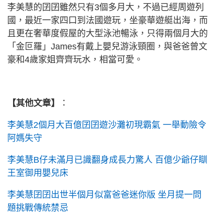
李美慧的囝囝雖然只有3個多月大，不過已經周遊列
國，最近一家四口到法國遊玩，坐豪華遊艇出海，而
且更在奢華度假屋的大型泳池暢泳，只得兩個月大的
「金叵羅」James有戴上嬰兒游泳頸圈，與爸爸曾文
豪和4歲家姐齊齊玩水，相當可愛。
【其他文章】
：
李美慧2個月大百億囝囝遊沙灘初現霸氣 一舉動險令
阿媽失守
李美慧B仔未滿月已識翻身成長力驚人 百億少爺仔瞓
王室御用嬰兒床
李美慧囝囝出世半個月似富爸爸迷你版 坐月提一問
題挑戰傳統禁忌