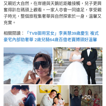
又親近大自然，在岸邊與天鵝近距離接觸，兒子更興
奮得趴在碼頭上觀看。一家人亦會一同遠足，享受親
子時光，整個旅程集奢華與自然探索於一身，溫馨又
充實。
相關閱讀：
「TVB御用宮女」李美慧39歲慶生 複式
豪宅內部勁奢華 2歲兒騎64歲百億老竇膊頭好溫馨
+20