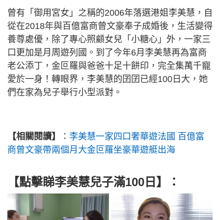
曾有「御用宮女」之稱的2006年落選港姐李美慧，自
從在2018年與百億富商曾文豪奉子成婚後，生活變得
養尊處優，除了專心照顧女兒「小糖心」外，一家三
口更加是月周遊列國。到了今年6月李美慧再為富商
老公添丁，金叵羅與爸爸十足十餅印，完全集萬千寵
愛於一身！轉眼界，李美慧的囝囝已經100日大，她
們在家為兒子舉行小型派對。
【相關閱讀】
：
李美慧一家四口奢華遊法國 百億富
商曾文豪帶兩個月大金叵羅坐豪華遊艇出海
【點擊睇李美慧兒子滿100日】：