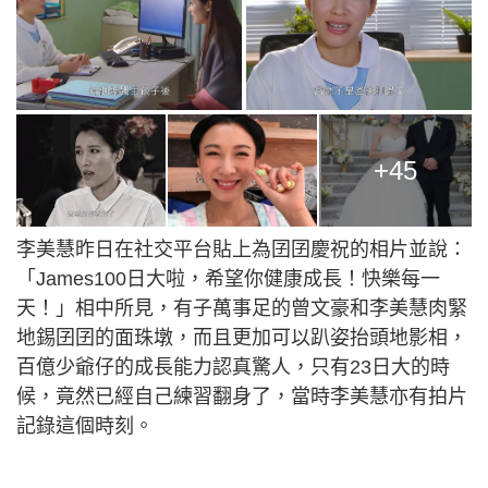
+45
李美慧昨日在社交平台貼上為囝囝慶祝的相片並說：
「James100日大啦，希望你健康成長！快樂每一
天！」相中所見，有子萬事足的曾文豪和李美慧肉緊
地錫囝囝的面珠墩，而且更加可以趴姿抬頭地影相，
百億少爺仔的成長能力認真驚人，只有23日大的時
候，竟然已經自己練習翻身了，當時李美慧亦有拍片
記錄這個時刻。