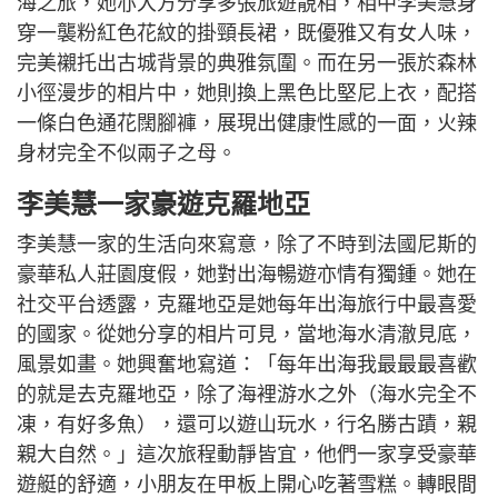
海之旅，她亦大方分享多張旅遊靚相，相中李美慧身
穿一襲粉紅色花紋的掛頸長裙，既優雅又有女人味，
完美襯托出古城背景的典雅氛圍。而在另一張於森林
小徑漫步的相片中，她則換上黑色比堅尼上衣，配搭
一條白色通花闊腳褲，展現出健康性感的一面，火辣
身材完全不似兩子之母。
李美慧一家豪遊克羅地亞
李美慧一家的生活向來寫意，除了不時到法國尼斯的
豪華私人莊園度假，她對出海暢遊亦情有獨鍾。她在
社交平台透露，克羅地亞是她每年出海旅行中最喜愛
的國家。從她分享的相片可見，當地海水清澈見底，
風景如畫。她興奮地寫道：「每年出海我最最最喜歡
的就是去克羅地亞，除了海裡游水之外（海水完全不
凍，有好多魚），還可以遊山玩水，行名勝古蹟，親
親大自然。」這次旅程動靜皆宜，他們一家享受豪華
遊艇的舒適，小朋友在甲板上開心吃著雪糕。轉眼間