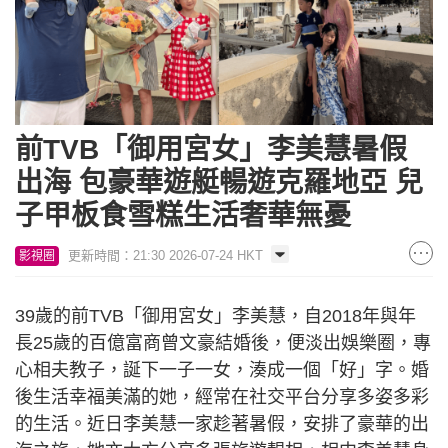
前TVB「御用宮女」李美慧暑假
出海 包豪華遊艇暢遊克羅地亞 兒
子甲板食雪糕生活奢華無憂
更新時間：21:30 2026-07-24 HKT
影視圈
39歲的前TVB「御用宮女」李美慧，自2018年與年
長25歲的百億富商曾文豪結婚後，便淡出娛樂圈，專
心相夫教子，誕下一子一女，湊成一個「好」字。婚
後生活幸福美滿的她，經常在社交平台分享多姿多彩
的生活。近日李美慧一家趁著暑假，安排了豪華的出