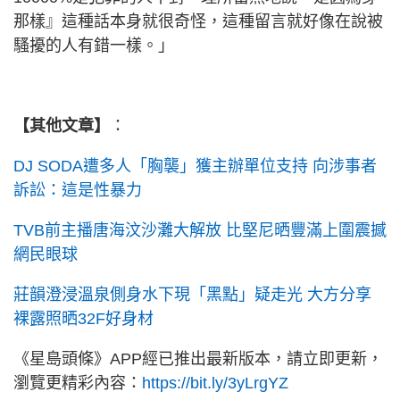
那樣』這種話本身就很奇怪，這種留言就好像在說被
騷擾的人有錯一樣。」
【其他文章】
：
DJ SODA遭多人「胸襲」獲主辦單位支持 向涉事者
訴訟：這是性暴力
TVB前主播唐海汶沙灘大解放 比堅尼晒豐滿上圍震撼
網民眼球
莊韻澄浸溫泉側身水下現「黑點」疑走光 大方分享
裸露照晒32F好身材
《星島頭條》APP經已推出最新版本，請立即更新，
瀏覽更精彩內容：
https://bit.ly/3yLrgYZ