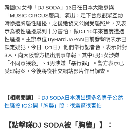
韓國DJ女神「DJ SODA」13日在日本大阪參與
「MUSIC CIRCUS慶典」演出，走下台跟觀眾互動
時慘遭胸襲性騷擾，之後她發文公開受襲照片，又表
示為被性騷擾感到十分害怕，做DJ 10年來首度遭遇
性騷擾。主辦單位TryHard JAPAN日前發聲明表示已
鎖定疑犯，今日（21日）他們舉行記者會，表示針對
3人，向大阪警方提出刑事舉報，其中1男1女涉嫌
「不同意猥褻」、1男涉嫌「暴行罪」。警方表示已
受理報案，今後將從社交網站影片作出調查。
【相關閱讀】：
DJ SODA日本演出遭多名男子公然
性騷擾 IG公開「胸襲」照：很震驚很害怕
【點擊睇
DJ SODA被「胸襲」
】：