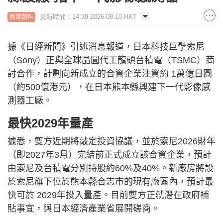
更新時間：14:39 2026-08-10 HKT
商業創科
據《日經新聞》引述消息報道，日本科技巨擘索尼
（Sony）正與全球晶圓代工龍頭台積電（TSMC）商
討合作，計劃向新成立的合資企業注資約 1萬億日圓
（約500億港元），在日本熊本縣興建下一代影像感
測器工廠。
最快2029年量產
據悉，雙方近期將敲定投資協議，並於索尼2026財年
（即2027年3月）完結前正式成立該合資企業，預計
由索尼及台積電分別持股約60%及40%。新廠房將設
於索尼旗下位於熊本縣合志市的現有廠區內，預計最
快可於 2029年投入量產。目前雙方正就潛在政府補
貼事宜，與日本經濟產業省展開磋商。