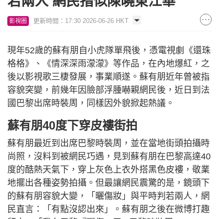
若兩人 網民指似陳曉東江華
更新時間：17:30 2026-06-26 HKT
影視圈
現年52歲的蘇有朋自小虎隊單飛後，憑電視劇《還珠
格格》、《情深深雨濛濛》等作品，在內地爆紅，之
後以影視歌三棲發展，事業順遂。蘇有朋近年曾被指
容貌突變，前幾年因臉部浮腫嚇親網民後，近日到法
國巴黎出席時裝周，同樣因外貌掀起熱議。
蘇有朋40度下穿皮褸街拍
蘇有朋最近到出席巴黎時裝周，並在當地街頭拍攝時
尚照，沒料到被網民巧遇，見到蘇有朋在巴黎高達40
度的酷熱天氣下，穿上灰色上衣外搭黑色皮褸，敬業
地擺出各種姿勢拍攝。但最讓網民震驚的是，鏡頭下
的蘇有朋容貌大變，「曬傷妝」與平時判若兩人，網
民直言：「有點沒認出來」。蘇有朋之後在微博打趣