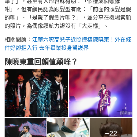
華了」，甚至有人形容蘇有朋：「個樣成個蠟像
咁」。但有網民認為跟髮型有關：「前面的頭髮是假
的嗎」、「是戴了假髮片嗎？」，並分享在機場素顏
的照片，為偶像護航力證沒有「大走樣」。
相關閱讀：
江華六呎高兒子近照撞樣陳曉東！外在條
件好卻拒入行 去年畢業投身醫護界
陳曉東重回顏值顛峰？
+22