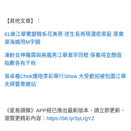
【其他文章】：
61歲江華驚變韓系花美男 逆生長再現濃密黑髮 厚實
瀏海搣甩M字額
凍齡女神羅霖與美魔男江華激罕同框 保養得宜顏值
指數各有千秋
吳卓羲Chok爆拖李彩華行Show 大受歡迎被包圍江華
夫婦要靠邊站
《星島頭條》APP經已推出最新版本，請立即更新，
瀏覽更精彩內容：
https://bit.ly/3yLrgYZ