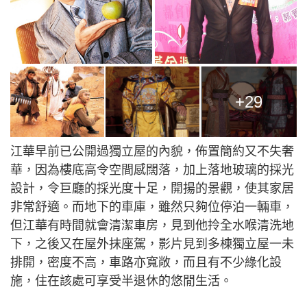
+29
江華早前已公開過獨立屋的內貌，佈置簡約又不失奢
華，因為樓底高令空間感闊落，加上落地玻璃的採光
設計，令巨廳的採光度十足，開揚的景觀，使其家居
非常舒適。而地下的車庫，雖然只夠位停泊一輛車，
但江華有時間就會清潔車房，見到他拎全水喉清洗地
下，之後又在屋外抹座駕，影片見到多棟獨立屋一未
排開，密度不高，車路亦寬敞，而且有不少綠化設
施，住在該處可享受半退休的悠閒生活。