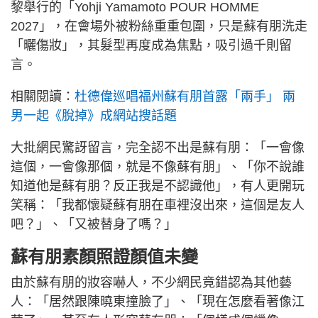
黎舉行的「Yohji Yamamoto POUR HOMME
2027」，在會場外被粉絲重重包圍，只是蘇有朋洗走
「曬傷妝」，其髮型再度成為焦點，吸引過千則留
言。
相關閱讀：
杜德偉巡唱福州蘇有朋首露「兩手」 兩
男一起《脫掉》成網站搜話題
大批網民驚訝留言，完全認不出是蘇有朋：「一會像
這個，一會像那個，就是不像蘇有朋」、「你不說誰
知道他是蘇有朋？反正我是不認識他」，有人更開玩
笑稱：「我都懷疑蘇有朋在車裡沒出來，這個是友人
吧？」、「又被替身了嗎？」
蘇有朋素顏照證顏值未變
由於蘇有朋的妝容嚇人，不少網民竟錯認為其他藝
人：「居然跟陳曉東撞臉了」、「現在怎麼看著像江