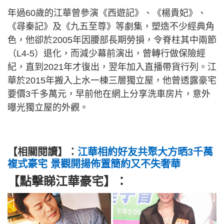
年過60歲的江華曾參演《西遊記》、《楊貴妃》、
《尋秦記》及《九五至尊》等劇集，塑造不少經典角
色，他卻於2005年因腰部長期勞損，令脊柱其中兩節
（L4-5）退化，而減少幕前演出，曾轉行做保險經
紀，直到2021年才復出，翌年加入直播帶貨行列。江
華於2015年搬入上水一棟三層獨立屋，他曾透露豪宅
要價3千多萬元，早前他在網上分享洗車房片，意外
曝光獨立屋的外觀。
【相關閱讀】：
江華相約好友共聚大方晒3千萬
複式豪宅 景觀開揚佈置簡約又不失奢華
【點擊睇江華豪宅】：