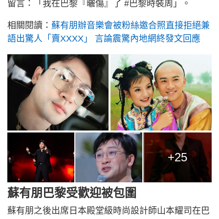
留言：「我在巴黎『曬傷』了 #巴黎時裝周」。 ​​​
相關閱讀：
蘇有朋辦音樂會被粉絲邀合照直接拒絕兼
語出驚人「賣XXXX」 言論震驚內地網終發文回應
+25
蘇有朋巴黎受歡迎被包圍
蘇有朋之後出席日本殿堂級時尚設計師山本耀司在巴