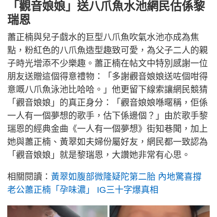
「觀音娘娘」送八爪魚水池網民估係黎
瑞恩
蕭正楠與兒子戲水的巨型八爪魚吹氣水池亦成為焦
點，粉紅色的八爪魚造型趣致可愛，為父子二人的親
子時光增添不少樂趣。蕭正楠在帖文中特別感謝一位
朋友送贈這個得意禮物：「多謝觀音娘娘送咗個咁得
意嘅八爪魚泳池比哈哈。」他更留下線索讓網民競猜
「觀音娘娘」的真正身分：「觀音娘娘喺暱稱，佢係
一人有一個夢想的歌手，估下係邊個？」由於歌手黎
瑞恩的經典金曲《一人有一個夢想》街知巷聞，加上
她與蕭正楠、黃翠如夫婦份屬好友，網民都一致認為
「觀音娘娘」就是黎瑞恩，大讚她非常有心思。
相關閱讀：
黃翠如腹部微隆疑陀第二胎 內地驚喜撐
老公蕭正楠「孕味濃」 IG三十字爆真相