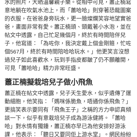
水的照片，大晒溫馨親子樂。從相中可見，蕭正楠寫
意地躺在吹氣水池上，而「蕭哈哈」則穿著恐龍圖案
的衣服，在爸爸身旁玩水，更一臉燦爛笑容地望實爸
爸，畫面非常有愛。蕭正楠頭、頸戴著小水泡，並在
帖文中透露，自己忙足幾個月，終於有時間陪伴兒
子，他寫道：「為咗你，我決定戴上個金剛箍，忙咗
個567月，終於有時間陪哈哈玩水。」他更笑言沒想
過兒子如此喜歡水，玩到手指皮都皺了仍不願離開，
可見「蕭哈哈」精力非常旺盛。
蕭正楠擬栽培兒子做小飛魚
蕭正楠在帖文中透露，兒子天生愛水，似乎遺傳了運
動細胞，他笑指：「媽咪係脆魚，唔通你係飛魚？」
更搞笑表示要同有「飛魚王子」之稱的方力申認真傾
談一下，似乎有意栽培兒子成為游泳健將。「蕭哈
哈」對水情有獨鍾，蕭正楠亦早已為他安排好游泳
課，他表示：「聽日又要同佢上游水堂」。網民紛紛