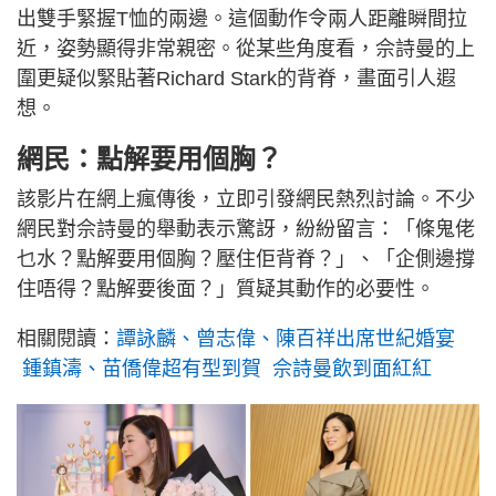
出雙手緊握T恤的兩邊。這個動作令兩人距離瞬間拉
近，姿勢顯得非常親密。從某些角度看，佘詩曼的上
圍更疑似緊貼著Richard Stark的背脊，畫面引人遐
想。
網民：點解要用個胸？
該影片在網上瘋傳後，立即引發網民熱烈討論。不少
網民對佘詩曼的舉動表示驚訝，紛紛留言：「條鬼佬
乜水？點解要用個胸？壓住佢背脊？」、「企側邊撐
住唔得？點解要後面？」質疑其動作的必要性。
相關閱讀：
譚詠麟、曾志偉、陳百祥出席世紀婚宴
鍾鎮濤、苗僑偉超有型到賀 佘詩曼飲到面紅紅