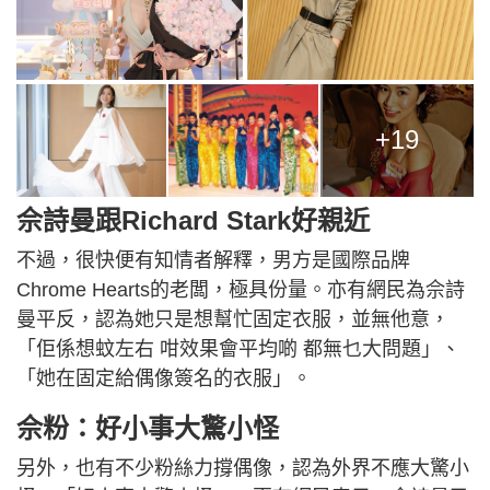
+19
佘詩曼跟Richard Stark好親近
不過，很快便有知情者解釋，男方是國際品牌
Chrome Hearts的老闆，極具份量。亦有網民為佘詩
曼平反，認為她只是想幫忙固定衣服，並無他意，
「佢係想蚊左右 咁效果會平均啲 都無乜大問題」、
「她在固定給偶像簽名的衣服」。
佘粉：好小事大驚小怪
另外，也有不少粉絲力撐偶像，認為外界不應大驚小