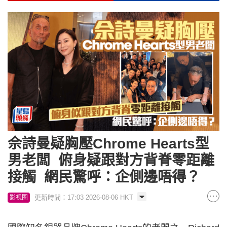
佘詩曼疑胸壓Chrome Hearts型
男老闆 俯身疑跟對方背脊零距離
接觸 網民驚呼：企側邊唔得？
更新時間：17:03 2026-08-06 HKT
影視圈