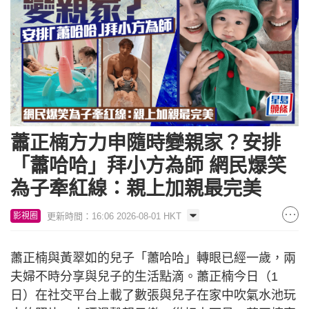
蕭正楠方力申隨時變親家？安排
「蕭哈哈」拜小方為師 網民爆笑
為子牽紅線：親上加親最完美
更新時間：16:06 2026-08-01 HKT
影視圈
蕭正楠與黃翠如的兒子「蕭哈哈」轉眼已經一歲，兩
夫婦不時分享與兒子的生活點滴。蕭正楠今日（1
日）在社交平台上載了數張與兒子在家中吹氣水池玩