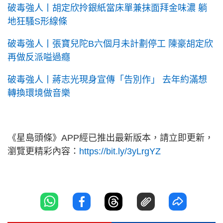
破毒強人丨胡定欣拎銀紙當床單兼抹面拜金味濃 躺
地狂騷S形線條
破毒強人丨張寶兒陀B六個月未計劃停工 陳豪胡定欣
再做反派嗌過癮
破毒強人丨蔣志光現身宣傳「告別作」 去年約滿想
轉換環境做音樂
《星島頭條》APP經已推出最新版本，請立即更新，
瀏覽更精彩內容：
https://bit.ly/3yLrgYZ