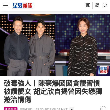
繁
简
破毒強人丨陳豪爆囡囡貪靚習慣
被讚靚女 胡定欣自揭曾因失戀獨
遊治情傷
更新時間：23:30 2023-08-04 HKT
即時娛樂