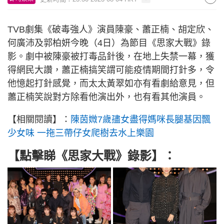
TVB劇集《破毒強人》演員陳豪、蕭正楠、胡定欣、
何廣沛及郭柏妍今晚（4日）為節目《思家大戰》錄
影。劇中被陳豪被打毒品針後，在地上失禁一幕，獲
得網民大讚，蕭正楠搞笑謂可能疫情期間打針多，令
他憶起打針感覺，而太太黃翠如亦有看劇給意見，但
蕭正楠笑說對方除看他演出外，也有看其他演員。
【相關閱讀】：
陳茵媺7歲孻女盡得媽咪長腿基因飄
少女味 一拖三帶仔女爬樹去水上樂園
【點擊睇《思家大戰》錄影】：