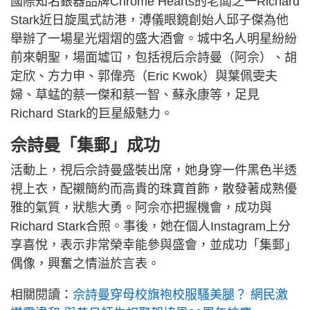
國際知名銀器品牌Chrome Hearts的老闆之一Richard
Stark近日旋風式訪港，溥儀眼鏡創始人邱子傑為他
舉辦了一場星光熠熠的盛大酒會。城中名人明星紛紛
前來朝聖，場面墟冚，包括視后佘詩曼（阿佘）、胡
定欣、方力申、郭偉亮（Eric Kwok）與葉佩雯夫
婦、草蜢的蔡一傑和蔡一智、蘇永康等，足見
Richard Stark的巨星級魅力。
佘詩曼「集郵」成功
活動上，視后佘詩曼盛裝出席，她身穿一件黑色半透
視上衣，配襯簡約而高貴的珠寶首飾，散發著成熟優
雅的氣質，狀態大勇。阿佘亦把握機會，成功與
Richard Stark合照。事後，她在個人Instagram上分
享喜悅，表示非常榮幸能參與盛會，並成功「集郵」
偶像，興奮之情溢於言表。
相關閱讀：
佘詩曼穿母校旗袍校服騷美腿？ 網民激