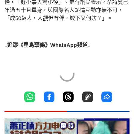
怪，「好小事大驚小怪」。更有網民表示，佘詩曼已
年過五十且單身，與國際名人熱情互動亦無不可，
「成50歲人，人靚但冇伴，姣下又何妨？」。
↓追蹤《星島頭條》WhatsApp頻道↓