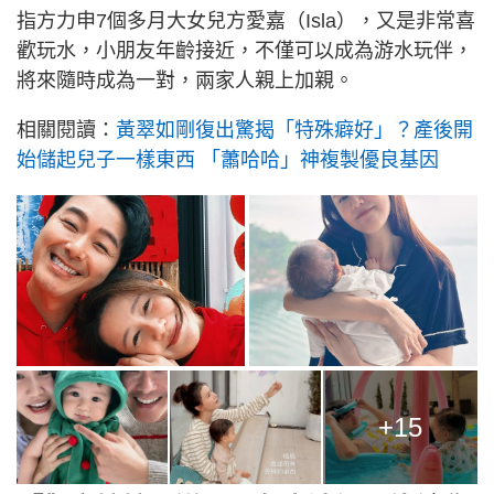
指方力申7個多月大女兒方愛嘉（Isla），又是非常喜
歡玩水，小朋友年齡接近，不僅可以成為游水玩伴，
將來隨時成為一對，兩家人親上加親。
相關閱讀：
黃翠如剛復出驚揭「特殊癖好」？產後開
始儲起兒子一樣東西 「蕭哈哈」神複製優良基因
+15