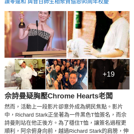
讚零違和 與昔日師生相聚賀協恩90周年校慶
+19
佘詩曼疑胸壓Chrome Hearts老闆
然而，活動上一段影片卻意外成為網民焦點。影片
中，Richard Stark正坐著為一件黑色T恤簽名，而佘
詩曼則站在他正後方。為了穩住T恤，讓簽名過程更
順利，阿佘俯身向前，越過Richard Stark的肩膀，伸