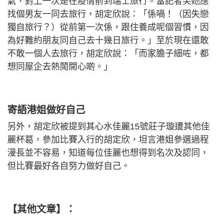
氣，對上一次是在疫情前到瑞士旅行。當記者笑她應
找個男友一同去旅行，胡定欣說：「係喎！（因失戀
獨自旅行？）從前第一次係，跟住養成呢個習慣，因
為好難約朋友同自己去十幾日旅行。」至於現在還敢
不敢一個人去旅行，胡定欣說：「而家膽子細咗，都
想同屋企去熱鬧開心啲。」
寄語港姐做好自己
另外，胡定欣被提到其心水佳麗15號莊子璇遭其他佳
麗杯葛，參加比賽入行的胡定欣，坦言港姐參選過程
漫長並不容易，知道每位佳麗也想得到名次及認同，
但比賽最好各自努力做好自己。
【其他文章】：