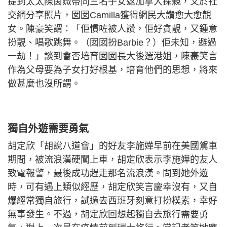
提到太太陳茵媺帶同三名子女返加拿大探親，又於社
交網分享照片，囡囡Camilla獲得網民大讚愈大愈靚
女。陳豪笑謂：「佢慣咗被人讚，佢好貪靚，又鍾意
扮靚、唱歌跳舞。（囡囡扮Barbie？）佢未知，避過
一劫！」談到會否培育囡囡長大後選港姐，陳豪笑言
作為父母要為子女打好根基，培育他們的思想，將來
做甚麼也沒所謂。
獨自外遊需要勇氣
胡定欣「胡說八道會」的好友李施嬅早前在美國駕車
期間，被流浪漢硬闖上車，胡定欣表示李施嬅的友人
致電報警，最後成功趕走那名流浪漢。問到她外遊
時，可有遇上類似經歷，胡定欣笑言慶幸沒有，又自
爆經常獨自旅行，試過去西班牙刻意打扮樸素，幸好
無事發生。不過，胡定欣回想起獨自去旅行需要勇