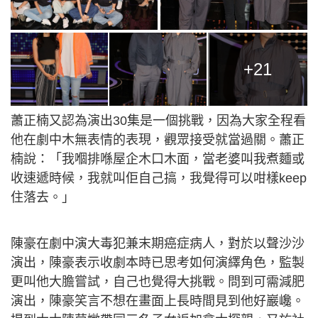
+21
蕭正楠又認為演出30集是一個挑戰，因為大家全程看
他在劇中木無表情的表現，觀眾接受就當過關。蕭正
楠說：「我嗰排喺屋企木口木面，當老婆叫我煮麵或
收速遞時候，我就叫佢自己搞，我覺得可以咁樣keep
住落去。」
陳豪在劇中演大毒犯兼末期癌症病人，對於以聲沙沙
演出，陳豪表示收劇本時已思考如何演繹角色，監製
更叫他大膽嘗試，自己也覺得大挑戰。問到可需減肥
演出，陳豪笑言不想在畫面上長時間見到他好巖巉。