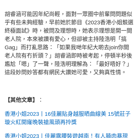
胡睿涵可能因年紀尚輕，面對一眾圈中前輩問問題似
乎有些未夠經驗，早前她於節目《2023香港小姐競選
終極面試》時，被問及理想時，她表示理想是開一間
老人院，本來被讚有愛心，但卻被主持陸浩明「搞
Gag」而打亂思路：「如果我哋年紀大啲去join你間
老人院有冇折頭？」胡睿涵即時被考起，停頓半秒後
尷尬「嗯」了一聲，陸浩明理解為：「最好唔好？」
這段妙問妙答都有網民大讚她可愛，又夠真性情。
【其他文章】
：
香港小姐2023丨16佳麗貼身越服晒曲線美 15號莊子
璇火紅開㝫晚裝搶風頭再拎獎
香港小姐2023丨佳麗露腰裝遊越南！有人腩肉暴現