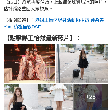
（16日）終於再度蒲頭，上載補領珠寶后冠的照片，
估計鋪路重回大眾視線。
【相關閱讀】：
港姐王怡然現身活動仍拒訪 鍾柔美
Yumi積極備戰DSE
【點擊睇王怡然最新照片】：
+26