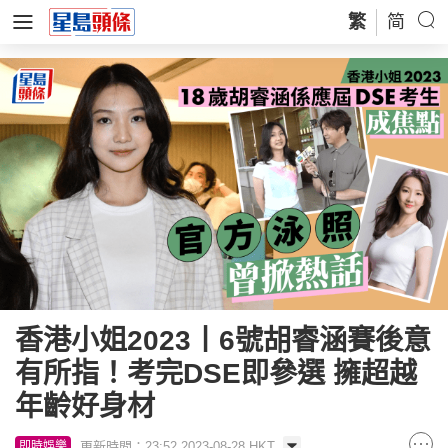
繁
简
香港小姐2023丨6號胡睿涵賽後意
有所指！考完DSE即參選 擁超越
年齡好身材
更新時間：23:52 2023-08-28 HKT
即時娛樂