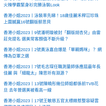
火辣學霸緊身衫完勝泳裝Look
香港小姐2023丨泳裝率先睇！18歲佳麗禾稈冚珍珠
上圍撼贏16號翻版蔡思貝
香港小姐2023丨9號潘明璇被封「翻版胡杏兒」由雷
莊𠒇提名 選美常客顏值不斷升級？
香港小姐2023丨2號黃泳嘉自爆是「單親媽咪」？ 網
傳為亞軍之選
香港小姐2023丨7號毛志琛任職測量師係應屆最年長
佳麗 與「細龍太」陳思圻有淵源？
香港小姐2023丨13號陳曉彤幾位師姐都係前TVB花
旦 去年曾選美被看高一線
香港小姐2023丨17號王敏慈五官太標緻惹整容疑雲