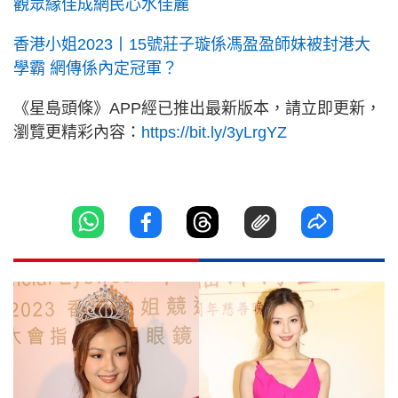
觀眾緣佳成網民心水佳麗
香港小姐2023丨15號莊子璇係馮盈盈師妹被封港大
學霸 網傳係內定冠軍？
《星島頭條》APP經已推出最新版本，請立即更新，
瀏覽更精彩內容：
https://bit.ly/3yLrgYZ