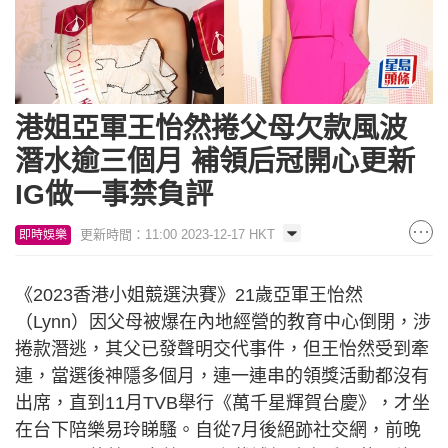
港姐亞軍王怡然捲父母欠款風波
潛水逾三個月 補領后冠開心更新
IG做一事禁負評
更新時間：11:00 2023-12-17 HKT
即時娛樂
《2023香港小姐競選決賽》21歲亞軍王怡然
（Lynn）因父母被爆在內地經營的教育中心倒閉，涉
捲款潛逃，其父已發聲明交代事件，但王怡然受到牽
連，當選後神隱多個月，連一連串的領獎活動都沒有
出席，直到11月TVB舉行《萬千星輝賀台慶》，才坐
在台下陪樂易玲睇騷。自從7月後絕跡社交網，前晚