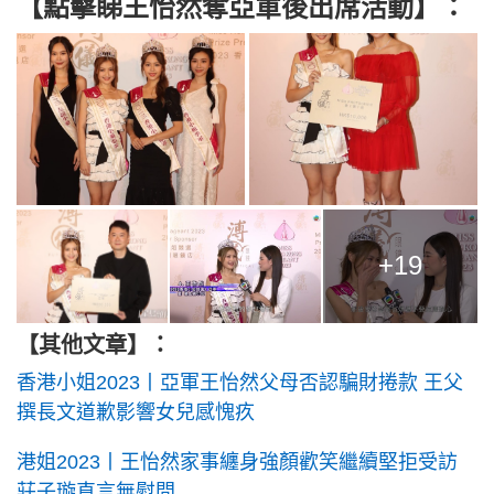
【點擊睇王怡然奪亞軍後出席活動】：
+19
【其他文章】：
香港小姐2023丨亞軍王怡然父母否認騙財捲款 王父
撰長文道歉影響女兒感愧疚
港姐2023丨王怡然家事纏身強顏歡笑繼續堅拒受訪
莊子璇直言無慰問