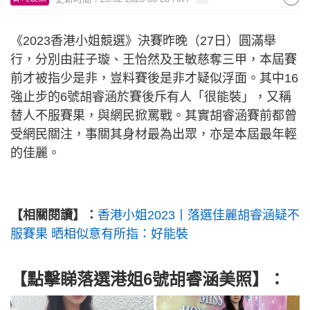
《2023香港小姐競選》決賽昨晚（27日）圓滿舉
行，分別由莊子璇、王怡然及王敏慈奪三甲，本屆賽
前才被指少是非，豈料賽後是非才疑似浮面。其中16
強止步的6號胡睿涵於賽後斥有人「很能裝」，又稱
替人不服賽果，與網民掀罵戰。其實胡睿涵賽前都曾
受網民關注，事關其身材最為出眾，亦是本屆最年輕
的佳麗。
【相關閱讀】：
香港小姐2023丨落選佳麗胡睿涵疑不
服賽果 晒相似意有所指：好能裝
【點擊睇落選港姐6號胡睿涵美照】：