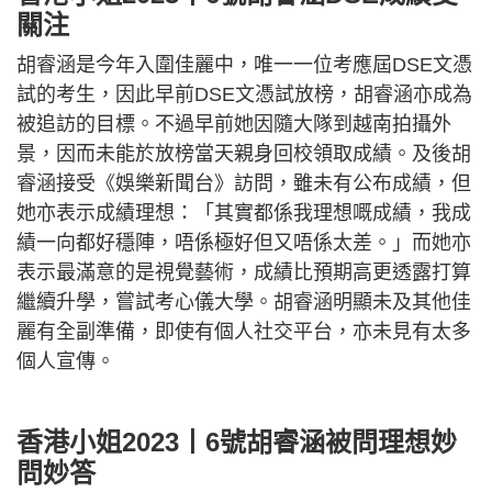
關注
胡睿涵是今年入圍佳麗中，唯一一位考應屆DSE文憑
試的考生，因此早前DSE文憑試放榜，胡睿涵亦成為
被追訪的目標。不過早前她因隨大隊到越南拍攝外
景，因而未能於放榜當天親身回校領取成績。及後胡
睿涵接受《娛樂新聞台》訪問，雖未有公布成績，但
她亦表示成績理想：「其實都係我理想嘅成績，我成
績一向都好穩陣，唔係極好但又唔係太差。」而她亦
表示最滿意的是視覺藝術，成績比預期高更透露打算
繼續升學，嘗試考心儀大學。胡睿涵明顯未及其他佳
麗有全副準備，即使有個人社交平台，亦未見有太多
個人宣傳。
香港小姐2023丨6號胡睿涵被問理想妙
問妙答