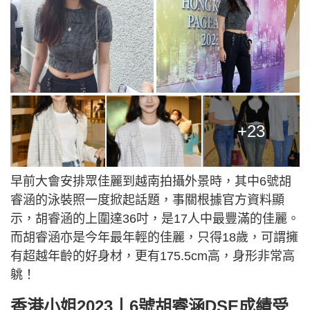
+23
早前大會安排眾佳麗到越南拍攝外景時，其中6號胡
睿涵的泳裝照一度掀起話題，事關根據官方資料顯
示，胡睿涵的上圍達36吋，是17人中最豐滿的佳麗。
而胡睿涵亦是今年最年輕的佳麗，只得18歲，可謂擁
有超越年齡的好身材，更有175.5cm高，身形非常高
䠷！
香港小姐2023丨6號胡睿涵DSE成績受