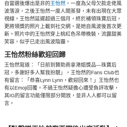
自當選後爆出是非的
王怡然
，一度為父母欠款走佬風
波落淚，之後王怡然一度人間蒸發，未有出現在大眾
視線。王怡然延遲超過三個月，終於補領珠寶后冠，
更將領獎的照片上載到社交網，是她自風波後首次更
新。照片中的王怡然穿上桃紅色吊帶晚裝，流露甜美
笑容，似乎已走出風波陰霾。
王怡然粉絲歡迎回歸
王怡然寫道：「日前到贊助商拿港姐獎品—珠寶后
冠，多謝好多人幫我扮靚」，王怡然的Fans Club也
有留言：「恭喜Lynn Lynn，歡迎回來！」王怡然也
有以Emoji回覆。不過王怡然疑擔心遭受負評攻擊，
其IG的留言功能僅限部分開放，並非人人都可以留
言。