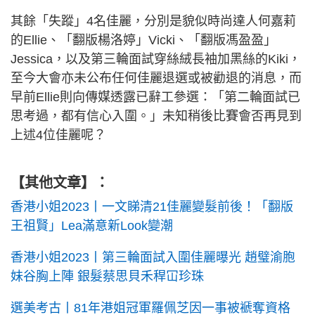
其餘「失蹤」4名佳麗，分別是貌似時尚達人何嘉莉
的Ellie、「翻版楊洛婷」Vicki、「翻版馮盈盈」
Jessica，以及第三輪面試穿絲絨長袖加黑絲的Kiki，
至今大會亦未公布任何佳麗退選或被勸退的消息，而
早前Ellie則向傳媒透露已辭工參選：「第二輪面試已
思考過，都有信心入圍。」未知稍後比賽會否再見到
上述4位佳麗呢？
【其他文章】：
香港小姐2023丨一文睇清21佳麗變髮前後！「翻版
王祖賢」Lea滿意新Look變潮
香港小姐2023丨第三輪面試入圍佳麗曝光 趙璧渝胞
妹谷胸上陣 銀髮蔡思貝禾稈冚珍珠
選美考古丨81年港姐冠軍羅佩芝因一事被褫奪資格