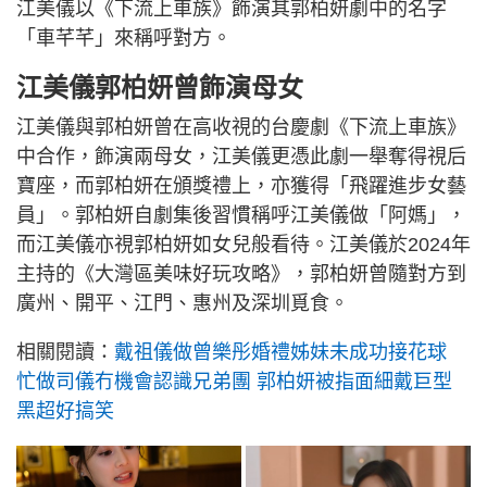
江美儀以《下流上車族》飾演其郭柏妍劇中的名字
「車芊芊」來稱呼對方。
江美儀郭柏妍曾飾演母女
江美儀與郭柏妍曾在高收視的台慶劇《下流上車族》
中合作，飾演兩母女，江美儀更憑此劇一舉奪得視后
寶座，而郭柏妍在頒獎禮上，亦獲得「飛躍進步女藝
員」。郭柏妍自劇集後習慣稱呼江美儀做「阿媽」，
而江美儀亦視郭柏妍如女兒般看待。江美儀於2024年
主持的《大灣區美味好玩攻略》，郭柏妍曾隨對方到
廣州、開平、江門、惠州及深圳覓食。
相關閱讀：
戴祖儀做曾樂彤婚禮姊妹未成功接花球
忙做司儀冇機會認識兄弟團 郭柏妍被指面細戴巨型
黑超好搞笑