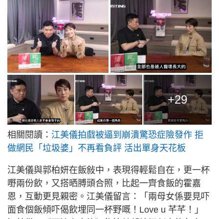
+29
相關閱讀：
江美儀拍戲被逼到崩潰驚恐症險發作 拒
做網民「垃圾婆」不再看負評 活出單身天花板
江美儀與郭柏妍在飯敍中，表現得輕鬆自在，更一杯
嘢兩份飲，又搭晒膊頭合照，比起一齊食飯的霍嘉
恩，互動更見親密。江美儀留言：「兩母女係要見吓
面食個飯傾吓偈飲埋同一杯野嘅！Love u 芊芊！」