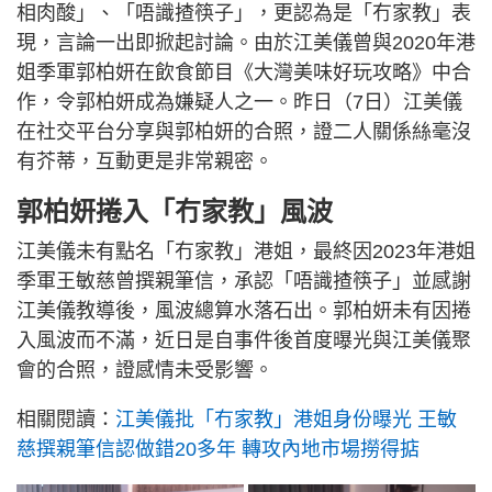
相肉酸」、「唔識揸筷子」，更認為是「冇家教」表
現，言論一出即掀起討論。由於江美儀曾與2020年港
姐季軍郭柏妍在飲食節目《大灣美味好玩攻略》中合
作，令郭柏妍成為嫌疑人之一。昨日（7日）江美儀
在社交平台分享與郭柏妍的合照，證二人關係絲毫沒
有芥蒂，互動更是非常親密。
郭柏妍捲入「冇家教」風波
江美儀未有點名「冇家教」港姐，最終因2023年港姐
季軍王敏慈曾撰親筆信，承認「唔識揸筷子」並感謝
江美儀教導後，風波總算水落石出。郭柏妍未有因捲
入風波而不滿，近日是自事件後首度曝光與江美儀聚
會的合照，證感情未受影響。
相關閱讀：
江美儀批「冇家教」港姐身份曝光 王敏
慈撰親筆信認做錯20多年 轉攻內地市場撈得掂