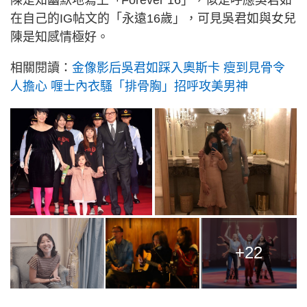
陳是知幽默地寫上「Forever 16」，似是呼應吳君如
在自己的IG帖文的「永遠16歲」，可見吳君如與女兒
陳是知感情極好。
相關閱讀：
金像影后吳君如踩入奧斯卡 瘦到見骨令
人擔心 喱士內衣騷「排骨胸」招呼攻美男神
+22