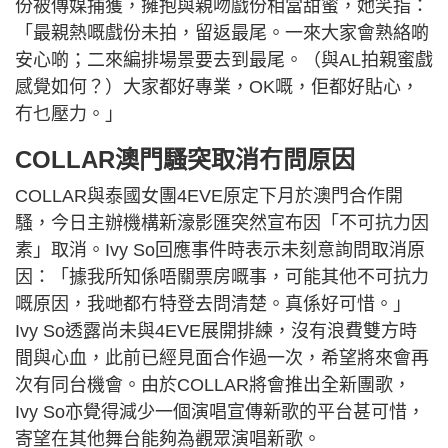
份被傳媒捕獲，擁抱與親吻戲份相當甜蜜，她笑指：
「最親熱嘅戲份未拍，留返最尾。一來大家會熟絡啲
安心啲；二來編排場景要去到最尾。（與AL拍親蜜戲
感覺如何？）大家都好專業，OK嘅，佢都好貼心，
冇乜壓力。」
COLLAR澳門騷突取消冇問原因
COLLAR與泰國女團4EVE原定下月於澳門合作開
騷，今日主辦機構新濠影匯突然宣布因「不可抗力因
素」取消。Ivy So回應事件時表示未刻意詢問取消原
因：「據我所知係唔關票房嘅事，可能其他不可抗力
嘅原因，我哋都冇特登去問清楚。真係好可惜。」
Ivy So透露尚未與4EVE展開排練，沒有浪費雙方時
間與心血，此前已經見面合作過一次，希望將來會再
次有同台機會。由於COLLAR將會推出全新團歌，
Ivy So亦覺得減少一個演唱宣傳新歌的平台甚可惜，
寄望在其他舞台能夠為觀眾演唱新歌。