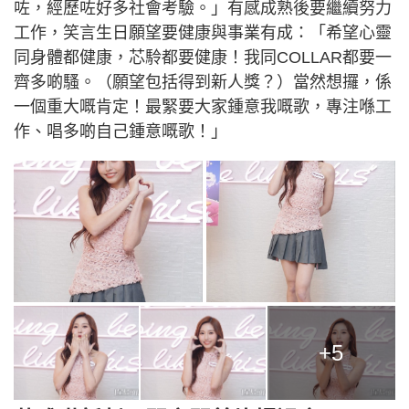
咗，經歷咗好多社會考驗。」有感成熟後要繼續努力
工作，笑言生日願望要健康與事業有成：「希望心靈
同身體都健康，芯駖都要健康！我同COLLAR都要一
齊多啲騷。（願望包括得到新人獎？）當然想攞，係
一個重大嘅肯定！最緊要大家鍾意我嘅歌，專注喺工
作、唱多啲自己鍾意嘅歌！」
+5