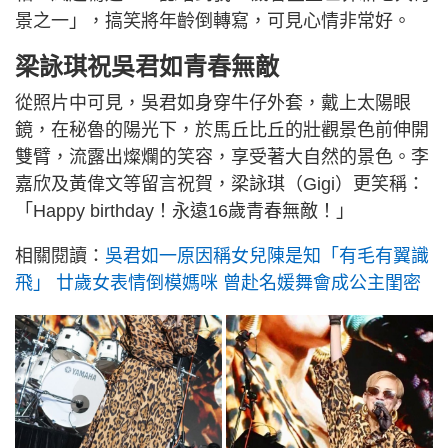
景之一」，搞笑將年齡倒轉寫，可見心情非常好。
梁詠琪祝吳君如青春無敵
從照片中可見，吳君如身穿牛仔外套，戴上太陽眼
鏡，在秘魯的陽光下，於馬丘比丘的壯觀景色前伸開
雙臂，流露出燦爛的笑容，享受著大自然的景色。李
嘉欣及黃偉文等留言祝賀，梁詠琪（Gigi）更笑稱：
「Happy birthday！永遠16歲青春無敵！」
相關閱讀：
吳君如一原因稱女兒陳是知「有毛有翼識
飛」 廿歲女表情倒模媽咪 曾赴名媛舞會成公主閨密