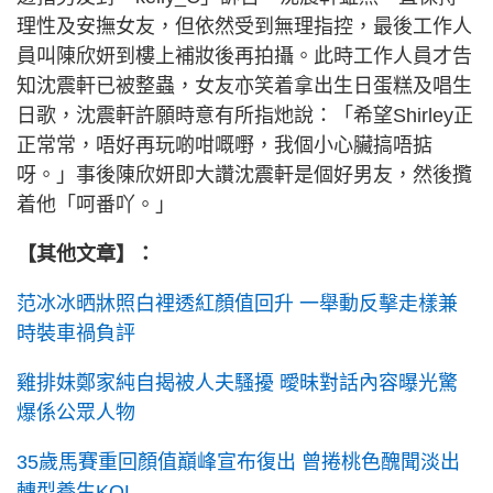
理性及安撫女友，但依然受到無理指控，最後工作人
員叫陳欣妍到樓上補妝後再拍攝。此時工作人員才告
知沈震軒已被整蟲，女友亦笑着拿出生日蛋糕及唱生
日歌，沈震軒許願時意有所指灺說：「希望Shirley正
正常常，唔好再玩啲咁嘅嘢，我個小心臟搞唔掂
呀。」事後陳欣妍即大讚沈震軒是個好男友，然後攬
着他「呵番吖。」
【其他文章】：
范冰冰晒牀照白裡透紅顏值回升 一舉動反擊走樣兼
時裝車禍負評
雞排妹鄭家純自揭被人夫騷擾 曖昧對話內容曝光驚
爆係公眾人物
35歲馬賽重回顏值巔峰宣布復出 曾捲桃色醜聞淡出
轉型養生KOL