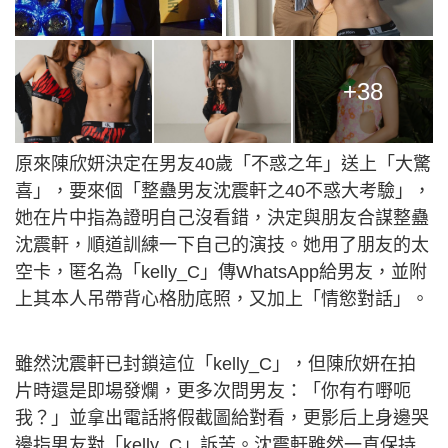
+38
原來陳欣妍決定在男友40歲「不惑之年」送上「大驚
喜」，要來個「整蠱男友沈震軒之40不惑大考驗」，
她在片中指為證明自己沒看錯，決定與朋友合謀整蠱
沈震軒，順道訓練一下自己的演技。她用了朋友的太
空卡，匿名為「kelly_C」傳WhatsApp給男友，並附
上其本人吊帶背心格肋底照，又加上「情慾對話」。
雖然沈震軒已封鎖這位「kelly_C」，但陳欣妍在拍
片時還是即場發爛，更多次問男友：「你有冇嘢呃
我？」並拿出電話將假截圖給對看，更影后上身邊哭
邊指男友對「kelly_C」訴苦。沈震軒雖然一直保持