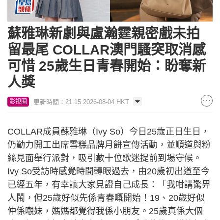
蘇雅琳新劇與盧瀚霆親密戲未拍
留最尾 COLLAR澳門騷突取消感
可惜 25歲生日青春開始：盼奪新
人獎
更新時間：21:15 2026-08-04 HKT
影視圈
COLLAR成員蘇雅琳（Ivy So）今日25歲正日生日，
仍勤力開工出席雪糕品牌月餅宣傳活動，並順道與粉
絲見面舉行派對，吸引數十位歌迷提前到場守候。
Ivy So受訪時感覺時間轉眼過去，由20歲初出道至今
已經五年，有幸讓大家見證自己成長：「我咁講驚畀
人鬧，但25歲好似先係青春嘅開始！19、20歲好似
仲係𡃁妹，媽媽都覺得我係小朋友。25歲真係大個