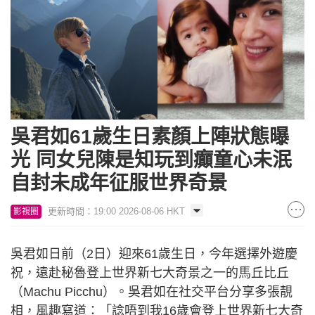
吳君如61歲生日素顏上陣狀態曝
光 同女兒陳是知玩到癲童心未泯
自封未成年征服世界奇景
更新時間：19:00 2026-08-06 HKT
影視圈
吳君如日前（2日）迎來61歲生日，今年選擇外遊慶
祝，遠赴秘魯登上世界新七大奇景之一的馬丘比丘
（Machu Picchu）。吳君如在社交平台分享多張靚
相，風趣寫道：「諗唔到我16歲會登上世界新七大奇