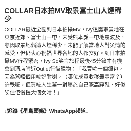
COLLAR日本拍MV取景富士山人煙稀
少
COLLAR最近全團到日本拍攝MV，Ivy透露取景地在
東京近郊、富士山一帶，未受熊本縣一帶地震波及，
亦因取景地偏遠人煙稀少，未能了解當地人對災情的
感受，但仍衷心祝福世界各地的人都安好。到日本拍
攝MV行程緊密，Ivy So笑言旅程最後45分鐘才有機
會到酒店附近Outlet行街購物：「我買咗一個銀包，
因為舊嗰個用咗好耐喇。（哪位成員收穫最豐富？）
許軼囉，佢買咗人生第一對屬於自己嘅高踭鞋，好似
睇住佢慢慢大個女咁！」
↓追蹤《星島頭條》WhatsApp頻道↓