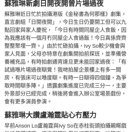
蘇雅琳新劇日開夜開曾片場過夜
蘇雅琳近日忙於拍攝港版《金秘書為何那樣》劇集，
直言劇組「日開夜開」，今日生日仍要開工但可以九
點回家與家人慶祝，「今日有時間同屋企人食飯，因
為我應該有一個月冇同屋企人食過飯！今日真係齊齊
整整聚埋一齊。」由於忙碌拍攝，Ivy So較少機會與
家人見面，父母亦特意在劇集開拍前探班，並準備營
養補充品，有時拍劇通宵達旦更未能回家過夜：「有
試過喺片場過夜瞓覺！我哋拍屋企景樓上有多一間
房，有張床可以喺度瞓。有時一日瞓得四個鐘，為爭
取時間瞓多陣。」透露劇集進度已完成三分一，主要
外景部分已經完成，稍後將會進入辦公室場景戲份，
會有更多演員參演。
蘇雅琳大讚盧瀚霆貼心冇壓力
早前Anson Lo盧瀚霆與Ivy So在赤柱街頭拍攝親䁥戲