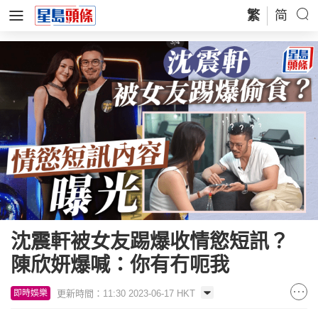
繁
简
沈震軒被女友踢爆收情慾短訊？
陳欣妍爆喊：你有冇呃我
更新時間：11:30 2023-06-17 HKT
即時娛樂