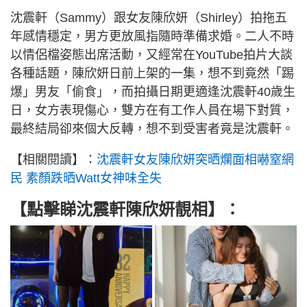
沈震軒（Sammy）跟女友陳欣妍（Shirley）拍拖五
年感情穩定，男方更放風指隨時準備求婚。二人不時
以情侶檔姿態出席活動，又經常在YouTube拍片大談
各種話題，陳欣妍日前上架的一集，想不到竟然「踢
爆」男友「偷食」，而拍攝日期更適逢沈震軒40歲生
日，女方表現傷心，雙方在有工作人員在場下對質，
最終結局卻來個大反轉，想不到受害者竟是沈震軒。
【相關閱讀】：
沈震軒女友陳欣妍突晒爛面相嚇窒網
民 素顏跌晒Watt女神味全失
【點擊睇沈震軒陳欣妍靚相】：