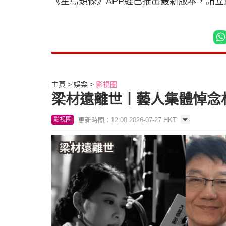
《星島頭條》APP經已推出最新版本，請
主頁
娛樂
影視圈
梁材遠離世丨藝人集體悼念
更新時間：12:00 2026-07-27 HKT
影視圈