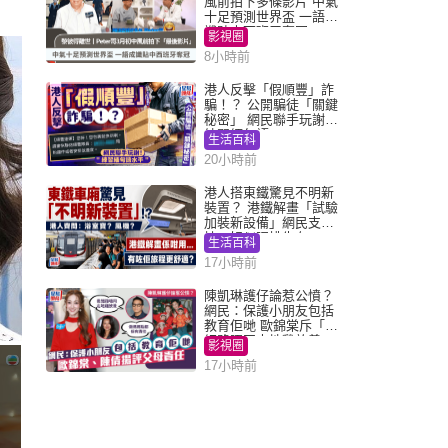
風前拍下多條影片 中氣
十足預測世界盃 一語成
讖貼中西班牙奪冠
影視圈
8小時前
港人反擊「假順豐」詐
騙！？ 公開騙徒「關鍵
秘密」 網民聯手玩謝：
練習緬甸語
生活百科
20小時前
港人搭東鐵驚見不明新
裝置？ 港鐵解畫「試驗
加裝新設備」網民支
持：好似呢排先有
生活百科
17小時前
陳凱琳護仔論惹公憤？
網民：保護小朋友包括
教育佢哋 歐錦棠斥「養
細路唔同走地雞放養」
影視圈
17小時前