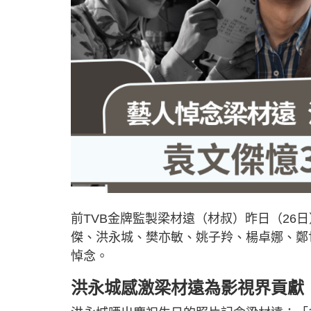
前TVB金牌監製梁材遠（材叔）昨日（26
傑、洪永城、樊亦敏、姚子羚、楊卓娜、鄭
悼念。
洪永城感激梁材遠為影視界貢獻