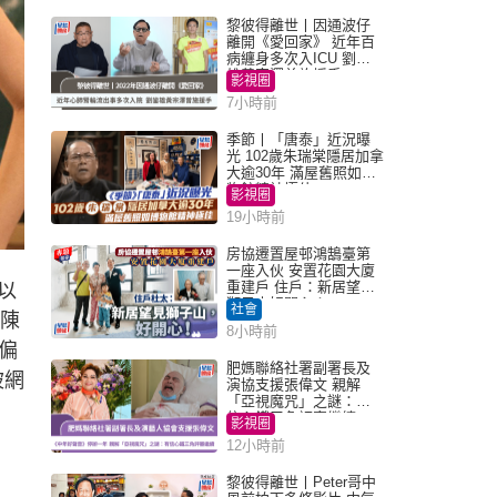
黎彼得離世丨因通波仔
離開《愛回家》 近年百
病纏身多次入ICU 劉鑾
雄黃宗澤曾施援手
影視圈
7小時前
季節丨「唐泰」近況曝
光 102歲朱瑞棠隱居加拿
大逾30年 滿屋舊照如博
物館精神極佳
影視圈
19小時前
房協遷置屋邨鴻鵠臺第
一座入伙 安置花園大廈
重建戶 住戶：新居望見
以
獅子山好開心！
社會
、陳
8小時前
偏
肥媽聯絡社署副署長及
被網
演協支援張偉文 親解
「亞視魔咒」之謎：有
信心鐵三角評審繼續
影視圈
12小時前
黎彼得離世丨Peter哥中