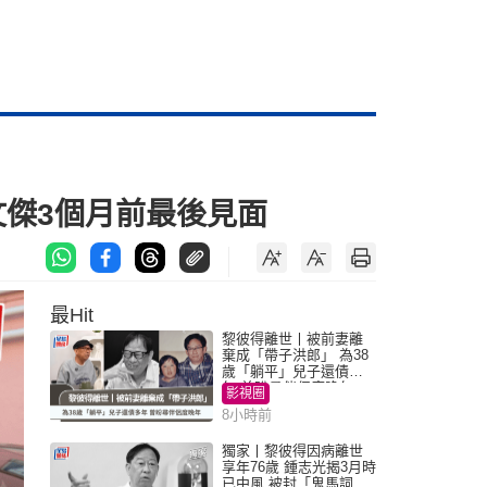
文傑3個月前最後見面
最Hit
黎彼得離世丨被前妻離
棄成「帶子洪郎」 為38
歲「躺平」兒子還債多
年 曾盼尋伴侶度晚年
影視圈
8小時前
獨家丨黎彼得因病離世
享年76歲 鍾志光揭3月時
已中風 被封「鬼馬詞