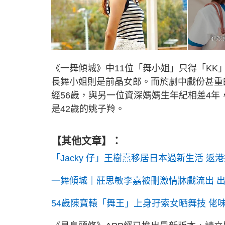
《一舞傾城》中11位「舞小姐」只得「KK」
長舞小姐則是前晶女郎。而於劇中戲份甚重
經56歲，與另一位資深媽媽生年紀相差4
是42歲的姚子羚。
【其他文章】：
「Jacky 仔」王樹熹移居日本過新生活 返
一舞傾城｜莊思敏李嘉被刪激情牀戲流出 
54歲陳寶轅「舞王」上身孖索女晒舞技 佬