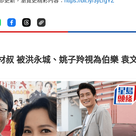
立即更新，瀏覽更精彩內容：
https://bit.ly/3yLrgYZ
材叔 被洪永城、姚子羚視為伯樂 袁