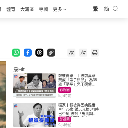
繁
简
育
體育
大灣區
專欄
更多
最Hit
黎彼得離世丨被前妻離
棄成「帶子洪郎」 為38
歲「躺平」兒子還債多
年 曾盼尋伴侶度晚年
影視圈
8小時前
獨家丨黎彼得因病離世
享年76歲 鍾志光揭3月時
已中風 被封「鬼馬詞
人」與許冠傑多合作
影視圈
9小時前