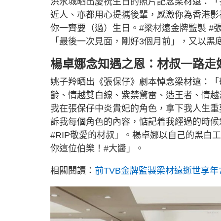
洪永城晒出慶祝生日的照片記念梁材遠：「
近人、亦都用心提攜後輩，感激你為香港影
你一齊要（過）生日。#梁材遠金牌監製 #
「最後一次見面，剛好3個月前」，又以黑底
楊卓娜念知遇之恩：材叔一路走
姚子羚晒出《張保仔》劇本悼念梁材遠：「
齡、情越雙白線、紫禁驚雷、造王者、情越
我在張保仔中炎貴妃的角色，拿下我人生重
訴我每個角色的內容，惦記着我經過的時候
#RIP敬愛的材叔」。楊卓娜以自己的黑
你這位伯樂！#大醬」。
相關閱讀：
前TVB金牌監製梁材遠逝世享年