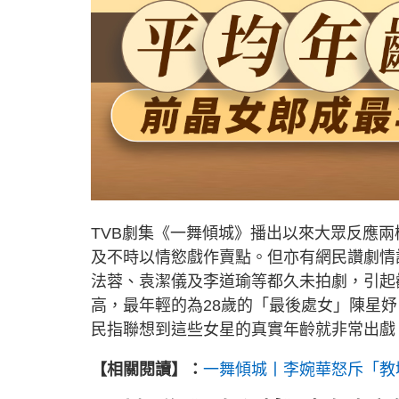
TVB劇集《一舞傾城》播出以來大眾反應
及不時以情慾戲作賣點。但亦有網民讚劇情
法蓉、袁潔儀及李道瑜等都久未拍劇，引起
高，最年輕的為28歲的「最後處女」陳星妤
民指聯想到這些女星的真實年齡就非常出戲
【相關閱讀】：
一舞傾城丨李婉華怒斥「教