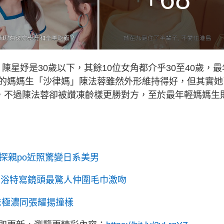
陳星妤是30歲以下，其餘10位女角都介乎30至40歲，最
的媽媽生「沙律媽」陳法蓉雖然外形維持得好，但其實她
年，不過陳法蓉卻被讚凍齡樣更勝對方，至於最年輕媽媽生
港探親po近照驚變日系美男
出浴特寫鏡頭最驚人仲圍毛巾激吻
味極濃同張耀揚撞樣