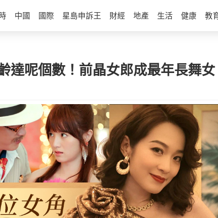
時
中國
國際
星島申訴王
財經
地產
生活
健康
教
年齡達呢個數！前晶女郎成最年長舞女