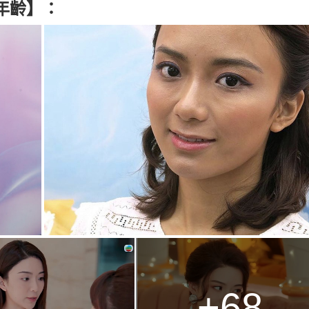
年齡】：
+68