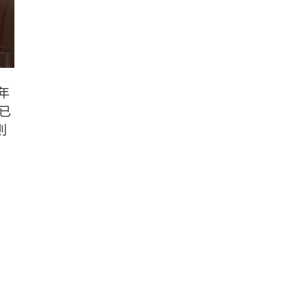
年
已
則