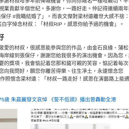
多謝材叔咁多年前俾嘅機會，你同你嘅名一樣咁親切、平
視業貢獻半個世紀。多謝你，一路好走。仲記得連續兩年
張保仔 #我瞞結婚了」。而袁文傑對梁材遠離世大感不捨
白字悼念材叔：「材叔RIP，感恩你給予過的機會」。
好
敬愛的材叔，很感恩能參與您的作品，由金石良緣、蒲松
海岸線到張保仔，謝謝您給我很多的演出機會。因為您，
要的獎項，我會惦記着您那和藹可親的笑容，惦記着每次
您向我問好，願您你離苦得樂、往生凈土，永遠懷念您
白工作照懷念梁材遠：「材叔一路走好！感恩在演藝路上能
75歲 朱晨麗發文哀悼 《誓不低頭》播出曾轟動全港