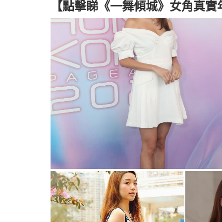
【點擊睇《一舞傾城》女角真實