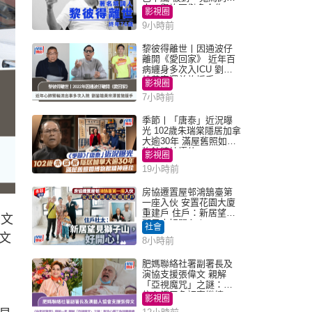
人」與許冠傑多合作
影視圈
9小時前
黎彼得離世丨因通波仔
離開《愛回家》 近年百
病纏身多次入ICU 劉鑾
雄黃宗澤曾施援手
影視圈
7小時前
季節丨「唐泰」近況曝
光 102歲朱瑞棠隱居加拿
大逾30年 滿屋舊照如博
物館精神極佳
影視圈
19小時前
房協遷置屋邨鴻鵠臺第
一座入伙 安置花園大廈
重建戶 住戶：新居望見
袁文
獅子山好開心！
社會
文
8小時前
肥媽聯絡社署副署長及
演協支援張偉文 親解
「亞視魔咒」之謎：有
信心鐵三角評審繼續
影視圈