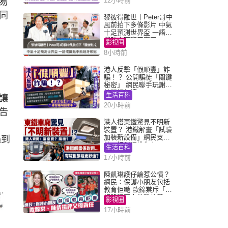
易
12小時前
同
黎彼得離世丨Peter哥中
風前拍下多條影片 中氣
：
十足預測世界盃 一語成
讖貼中西班牙奪冠
影視圈
8小時前
港人反擊「假順豐」詐
騙！？ 公開騙徒「關鍵
秘密」 網民聯手玩謝：
練習緬甸語
生活百科
讓
20小時前
告
港人搭東鐵驚見不明新
裝置？ 港鐵解畫「試驗
加裝新設備」網民支
遇到
持：好似呢排先有
生活百科
17小時前
陳凱琳護仔論惹公憤？
網民：保護小朋友包括
教育佢哋 歐錦棠斥「養
細路唔同走地雞放養」
影視圈
17小時前