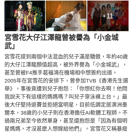
+11
宮雪花大仔江澤龍曾被譽為「小金城
武」
宮雪花提到兩個中法混血的兒子滿是驕傲，年約40歲
的大仔江澤龍顏值超高，被外界譽為「小金城武」，
甚至曾被F4推手葛福鴻在機場相中想簽約出道，
2005年在宮雪花的安排下，曾參加TVB《香港先生選
舉》，事後竟遭到兒子抱怨：「你想紅你去啊！他問
我說天下有這樣的媽媽嗎？叫兒子穿泳褲上台。」最
後大仔堅持退賽並拒絕當明星，目前低調定居澳洲墨
爾本，38歲的小兒子則在香港擔任AI軟體工程師。不
過兩兄弟至今依然單身，甚至還抱怨是「因為有個明
星媽媽，才沒甚麼人想嫁給他們」。宮雪花又稱暴瘦