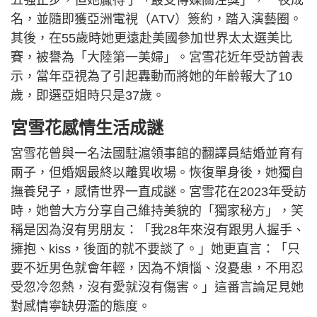
名，並隨即獲亞洲電視（ATV）簽約，踏入演藝圈。
其後，在55歲時她更遠赴美國參加世界太太選美比
賽，被譽為「大陸第一美婦」。宮雪花近年受訪曾表
示，當年亞視為了引起轟動而將她的年齡報大了10
歲，即選亞姐時只是37歲。
宮雪花感情生活成謎
宮雪花曾與一名法國駐滬領事館的翻譯員結婚並育有
兩子，但婚姻最終以離異收場。恢復單身後，她獨自
撫養兒子，感情世界一直成謎。宮雪花在2023年受訪
時，她曾大方分享自己維持美貌的「獨家秘方」，笑
稱是因為沒有男朋友：「我28年來沒有跟男人握手、
擁抱、kiss，後面的就不要談了。」她更直言：「只
要不近男色就會年輕，因為不煩惱、沒憂患，不用忍
受忽冷忽熱，沒有愛就沒有傷害。」這番言論足見她
對感情寧缺毋濫的態度。