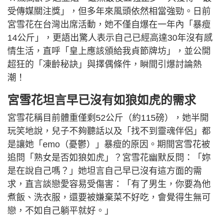
受傳媒關注獎」，但多年來風頭依然相當強勁。日前
宮雪花在台灣出席活動，她不僅自爆在一年內「暴瘦
14公斤」，更語出驚人表示自己已經高達30年沒有感
情生活，直呼「皇上應該頒給我貞節牌坊」，並公開
超狂的「凍齡秘訣」與擇偶條件，瞬間引爆討論熱
潮！
宮雪花坦言早已沒有如狼如虎的需求
宮雪花稱目前體重僅剩52公斤（約115磅），她半開
玩笑地說，兒子不夠聽話以及「找不到靈魂伴侶」都
是讓她「emo（憂鬱）」暴瘦的原因。期間宮雪花被
追問「熟女是否如狼如虎」？宮雪花幽默反問：「妳
是在說自己嗎？」她坦言自己早已沒有這方面的需
求，直言談戀愛容易受傷害：「有了男生，你要為他
煮飯、洗衣服，還要被嫌棄菜不好吃，會覺得生無可
戀，不如自己躺平就好。」