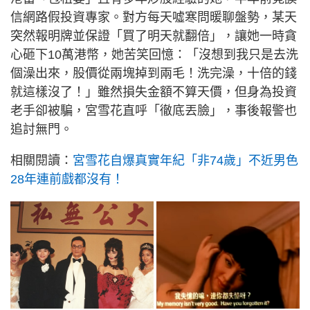
信網路假投資專家。對方每天噓寒問暖聊盤勢，某天
突然報明牌並保證「買了明天就翻倍」，讓她一時貪
心砸下10萬港幣，她苦笑回憶：「沒想到我只是去洗
個澡出來，股價從兩塊掉到兩毛！洗完澡，十倍的錢
就這樣沒了！」雖然損失金額不算天價，但身為投資
老手卻被騙，宮雪花直呼「徹底丟臉」，事後報警也
追討無門。
相關閱讀：
宮雪花自爆真實年紀「非74歲」不近男色
28年連前戲都沒有！