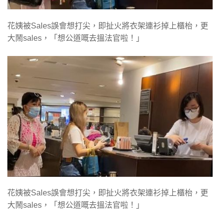
花姨被Sales誤會想打尖，即扯火將衣架連衫掉上櫃枱，更
大鬧sales，「想公道嘅去搵法官啦！」
花姨被Sales誤會想打尖，即扯火將衣架連衫掉上櫃枱，更
大鬧sales，「想公道嘅去搵法官啦！」