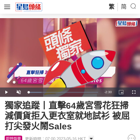
繁
简
Remaining
-
2:30
Loaded
:
Play
Unmute
Picture-
Full
19.37%
in-
Picture
Time
獨家追蹤丨直擊64歲宮雪花狂掃
減價貨拒入更衣室就地試衫 被屈
打尖發火鬧Sales
更新時間：07:00 2023-05-16 HKT
即時娛樂