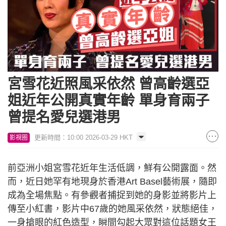
宮雪花近照風采依然 曾高齡選亞
姐近年公開真實年齡 單身育兩子
曾提名愛兒選港男
更新時間：10:00 2026-03-29 HKT
影視圈
前亞洲小姐宮雪花近年生活低調，鮮有公開露面。然
而，近日她罕有地現身於香港Art Basel藝術展，隨即
成為全場焦點。有參觀者捕捉到她的身影並將影片上
傳至小紅書，影片中67歲的她風采依然，狀態絕佳，
一身搶眼的紅色造型，瞬間勾起大眾對這位話題女王