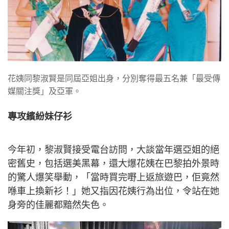
花姨同黎淑賢是同屆亞姐出身，分別奪得最五名兼「最受傳
媒關注獎」及亞軍。
專攻繽紛妹仔衫
今年初，黎淑賢接受電台訪問，大談當年選亞姐的絕
密舊史，包括選美黑幕，還大爆花姨在巴黎拍外景時
的驚人爆笑舉動，「當時買完嘢上返旅遊巴，佢竟然
喺車上換新衫！」她又指因花姨行為出位，令站在她
身旁的佳麗都黯然失色。