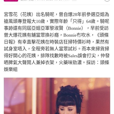
宮雪花
（
花姨
）
出名騎呢，曾自爆
28
年前參選亞姐為
搶風頭專登報大
10
歲，實際年齡「只得」
64
歲。騎呢
事跡還有同屆亞姐亞軍黎淑賢
（
Bonnie
）
，早前受訪
曾大爆花姨有舖當眾換衫癮，
Bonnie
冇吹水，《頭條
日報》有幸直擊花姨在時裝店狂掃特價衫時，果然有
試身室唔入，全程旁若無人當眾試衫。而本來掃貨掃
得好開心的花姨，排隊找數時被
Sales
誤會打尖，仲發
晒脾氣大聲鬧人兼掉衣架，火藥味勁濃。採訪：頭條
娛樂組