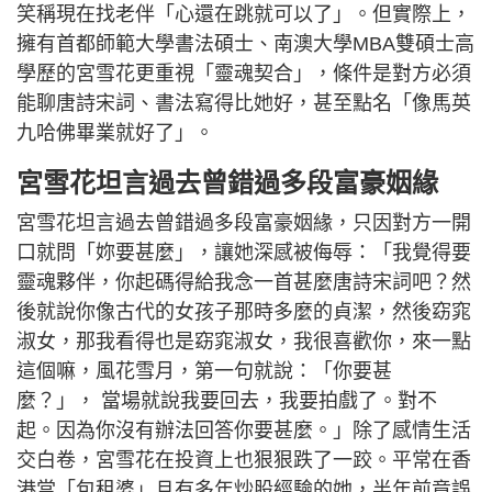
笑稱現在找老伴「心還在跳就可以了」。但實際上，
擁有首都師範大學書法碩士、南澳大學MBA雙碩士高
學歷的宮雪花更重視「靈魂契合」，條件是對方必須
能聊唐詩宋詞、書法寫得比她好，甚至點名「像馬英
九哈佛畢業就好了」。
宮雪花坦言過去曾錯過多段富豪姻緣
宮雪花坦言過去曾錯過多段富豪姻緣，只因對方一開
口就問「妳要甚麼」，讓她深感被侮辱：「我覺得要
靈魂夥伴，你起碼得給我念一首甚麼唐詩宋詞吧？然
後就說你像古代的女孩子那時多麼的貞潔，然後窈窕
淑女，那我看得也是窈窕淑女，我很喜歡你，來一點
這個嘛，風花雪月，第一句就說：「你要甚
麼？」， 當場就說我要回去，我要拍戲了。對不
起。因為你沒有辦法回答你要甚麼。」除了感情生活
交白卷，宮雪花在投資上也狠狠跌了一跤。平常在香
港當「包租婆」且有多年炒股經驗的她，半年前竟誤