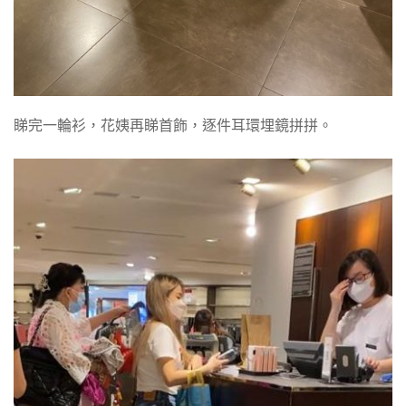
睇完一輪衫，花姨再睇首飾，逐件耳環埋鏡拼拼。