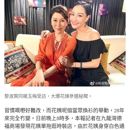
黎淑賢同楊玉梅受訪，大爆花姨參選秘聞。
習慣嘅嘢好難改，而花姨呢個當眾換衫的舉動，
28
年
來完全冇變。日前晚上
8
時多，本報記者在九龍灣德
福商場發現花姨單拖逛時裝店，由於花姨身穿白色通