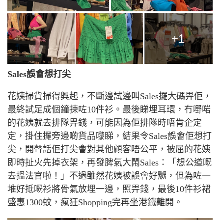
+1
Sales
誤會想打尖
花姨掃貨掃得興起，不斷邊試邊叫
Sales
攞大碼畀佢，
最終試足成個鐘揀咗
10
件衫。最後睇埋耳環，冇嘢啱
的花姨就去排隊畀錢，可能因為佢排隊時唔肯企定
定，掛住攞旁邊啲貨品嚟睇，結果令
Sales
誤會佢想打
尖，開聲話佢打尖會對其他顧客唔公平，被屈的花姨
即時扯火先掉衣架，再發脾氣大鬧
Sales
：「想公道嘅
去搵法官啦！」不過雖然花姨被誤會好嬲，但為咗一
堆好抵嘅衫將骨氣放埋一邊，照畀錢，最後
10
件衫裙
盛惠
1300
蚊，瘋狂
Shopping
完再坐港鐵離開。