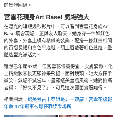
的集體回憶。
宮雪花現身Art Basel 氣場強大
在曝光的短短幾秒影片中，可以看到宮雪花身處Art
Basel展會現場，正與友人聊天。她身穿一件鮮紅色
的外套，外套上綴有精緻的裝飾，配搭一條紅白相間
的百褶長裙和白色平底鞋，頭上還戴著紅色髮箍，整
體造型充滿活力。
雖然已年屆67歲，但宮雪花保養得宜，皮膚緊緻，化
上精緻妝容後更顯神采飛揚。面對鏡頭，她大方揮手
微笑，氣場不減當年，盡顯選美皇后風範。她對拍攝
者稱：「好久不見了」，可見這次露面實屬難得。
相關閱讀：
選美考古丨亞姐是非一籮籮！宮雪花虛報
年齡 97年冠軍被爆任職娛樂場所