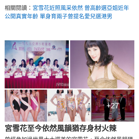
相關閱讀：
宮雪花近照風采依然 曾高齡選亞姐近年
公開真實年齡 單身育兩子曾提名愛兒選港男
+27
宮雪花至今依然風韻猶存身材火辣