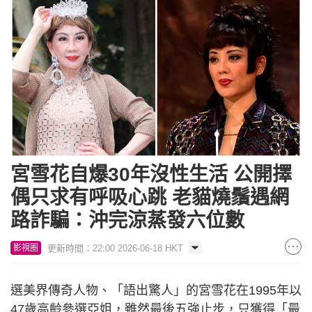
宮雪花自爆30年沒性生活 公開擇
偶只求有呼吸心跳 老貓燒鬚遇網
路詐騙：沖完涼蒸發六位數
更新時間：22:00 2026-06-18 HKT
影視圈
選美界傳奇人物、「語出驚人」的宮雪花在1995年以
47歲高齡參選亞姐，雖然最後五強止步，只獲得「最