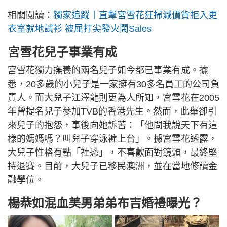
相關閱讀：
獨家追蹤丨直擊宮雪花狂掃減價貨拒入更
衣室就地試衫 被屈打尖發火鬧Sales
宮雪花兒子事業有成
宮雪花獨力撫養的兩名兒子如今都已事業有成。據
悉，20多歲的小兒子是一家擁有30多名員工的公司負
責人。而大兒子江澤龍則更為人所知，宮雪花在2005
年曾提名兒子參加TVB的香港先生。然而，此舉卻引
來兒子的抱怨，事後向她訴苦：「他問我說天下有這
樣的媽媽嗎？叫兒子穿泳褲上台」。據宮雪花透露，
大兒子性格有點「社恐」，不喜歡面對鏡頭，最終堅
持退賽。目前，大兒子已移民澳洲，並在當地修讀金
融學位。
楊恭如混血美男弟弟布吉婚禮曝光？