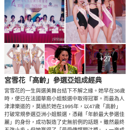
+27
宮雪花「高齡」參選亞姐成經典
宮雪花的一生與選美舞台結下不解之緣。她早在36歲
時，便已在法國華裔小姐競選中取得冠軍。而最為人
津津樂道的，莫過於她在1995年，以47歲「高齡」
打破常規參選亞洲小姐競選，憑藉「年齡最大參選佳
麗」的身份，成功製造了史無前例的話題。雖然最終
五強止步，但她贏得了「最受傳媒關注獎」，一夜成