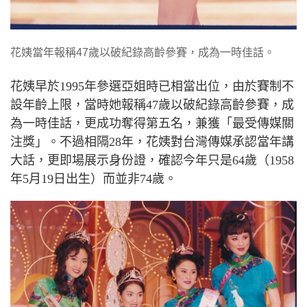
花姨當年報稱47歲以破紀錄高齡參賽，成為一時佳話。
花姨早於
1995
年參選亞姐時已相當出位，由於賽制不
設年齡上限，當時她報稱
47
歲以破紀錄高齡參賽，成
為一時佳話，更成功奪得第五名，兼獲「最受傳媒關
注獎」。不過相隔
28
年，花姨對台灣傳媒承認當年講
大話，更即場展示身份證，確認今年只是
64
歲（
1958
年
5
月
19
日出生）而並非
74
歲。