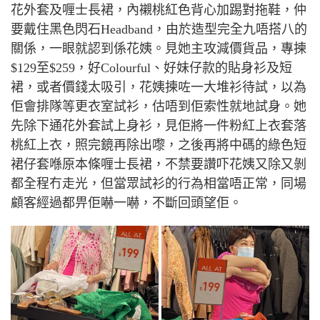
花外套及喱士長裙，內襯桃紅色背心加踢對拖鞋，仲
要戴住黑色閃石
Headband
，由於造型完全九唔搭八的
關係，一眼就認到係花姨。見她主攻減價貨品，專揀
$129
至
$259
，好
Colourful
、好妹仔款的貼身衫及短
裙，或者價錢太吸引，花姨揀咗一大堆衫待試，以為
佢會排隊等更衣室試衫，估唔到佢索性就地試身。她
先除下通花外套試上身衫，見佢將一件粉紅上衣套落
桃紅上衣，照完鏡再除出嚟，之後再將中碼的綠色短
裙仔套喺原本條喱士長裙，不禁要讚吓花姨又除又剝
都全程冇走光，但當眾試衫的行為相當唔正常，同場
顧客經過都畀佢嚇一嚇，不斷回頭望佢。