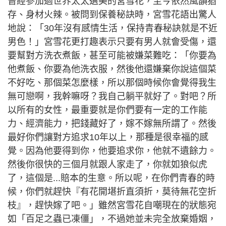
曾經參加過世界太太選美的宮雪花，至今依然風韻猶
存、身材火辣。被問到保養秘訣時，宮雪花語出驚人
地說：「30年沒有感情生活，保持青春秘訣就是不近
男色！」宮雪花更打趣表示只要有男人就會受傷，還
要幫對方洗衣煮飯，甚至可能被嫌菜難吃：「你要為
他煮飯、你要為他洗衣服，然後他還嫌棄你說這個菜
不好吃、那個菜怎麼樣，所以那個時候你會覺得我生
無可戀啊，我幹嘛呀？我自己躺平就好了。對吧？所
以所有的女性，最重要就是你們要有一定的工作能
力、經濟能力，把錢藏好了，嫁不嫁無所謂了。然後
最好你們讓對方追求10年以上，那種是很幸福的感
覺。因為他要得到你，他要追求你，他就不遺餘力。
然後你很快的三個月就跟人家走了，你就如狼似虎
了，這個是...賠本的生意。所以呢，在你們青春的時
候，你們就趕快『有花開堪折直須折，莫待無花空折
枝』，趕快嫁了吧。」雖然宮雪花自嘲現在的狀態宛
如「百足之蟲已凍僵」，不過她並未完全放棄婚姻，