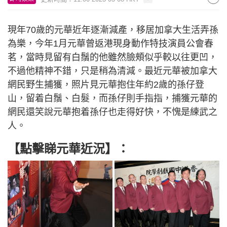
現年70歲的元華近年逐漸減產，移居加拿大生活弄孫
為樂，今年1月元華曾返港現身動作特技演員公會春
茗，當時見留有白鬚的他雖然臉頰似乎較以往更凹，
不過他精神不錯，只是稍為清減。最近元華被加拿大
網民野生捕獲，照片見元華抱住年約2歲的孫仔登
山，留着白鬚、白髮，而孫仔則手指指，捕獲元華的
網民還笑說元華抱着孫仔也走得好快，不愧是練武之
人。
【點擊睇元華近況】：