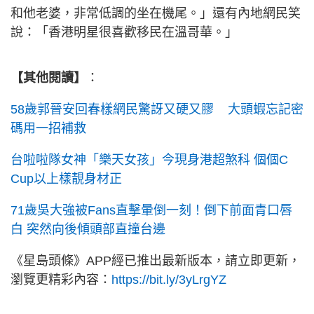
和他老婆，非常低調的坐在機尾。」還有內地網民笑
說：「香港明星很喜歡移民在溫哥華。」
【其他閱讀】
：
58歲郭晉安回春樣網民驚訝又硬又膠 大頭蝦忘記密
碼用一招補救
台啦啦隊女神「樂天女孩」今現身港超煞科 個個C
Cup以上樣靚身材正
71歲吳大強被Fans直擊暈倒一刻！倒下前面青口唇
白 突然向後傾頭部直撞台邊
《星島頭條》APP經已推出最新版本，請立即更新，
瀏覽更精彩內容：
https://bit.ly/3yLrgYZ