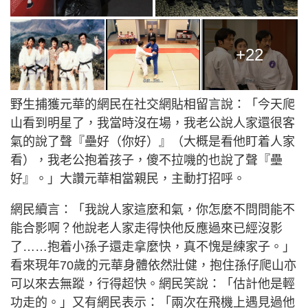
+22
野生捕獲元華的網民在社交網貼相留言說：「今天爬
山看到明星了，我當時沒在場，我老公說人家還很客
氣的說了聲『壘好（你好）』（大概是看他盯着人家
看），我老公抱着孩子，傻不拉嘰的也說了聲『壘
好』。」大讚元華相當親民，主動打招呼。
網民續言：「我說人家這麼和氣，你怎麼不問問能不
能合影啊？他說老人家走得快他反應過來已經沒影
了……抱着小孫子還走拿麼快，真不愧是練家子。」
看來現年70歲的元華身體依然壯健，抱住孫仔爬山亦
可以來去無蹤，行得超快。網民笑說：「估計他是輕
功走的。」又有網民表示：「兩次在飛機上遇見過他