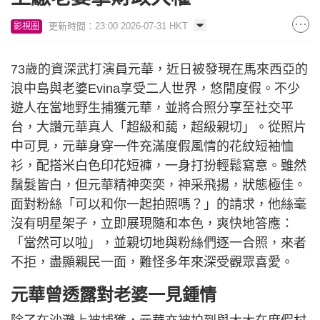
更新時間：23:00 2026-07-31 HKT
影視圈
73歲的資深武打演員元華，近日被發現在馬來西亞的
浪中島與老婆Evina享受二人世界，悠閒度假。不少
遊人在當地野生捕獲元華，並將合照分享至社交平
台，大讚元華真人「超級和藹，超級親切」。從照片
中可見，元華身穿一件充滿度假風情的花紋短袖恤
衫，配搭米白色印花短褲，一身打扮輕鬆寫意。雖然
鬚髮皆白，但元華精神奕奕，神采飛揚，狀態極佳。
面對粉絲「可以和你一起拍照嗎？」的請求，他絲毫
沒有明星架子，立即展現隨和本色，爽快地答應：
「當然可以啦」，並親切地與粉絲們逐一合照，來者
不拒，盡顯親民一面，難怪多年來深受觀眾喜愛。
元華曾透露對老婆一見鍾情