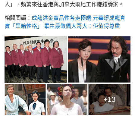
人」，頻繁來往香港與加拿大兩地工作賺錢養家。
相關閱讀：
成龍洪金寶品性各走極端 元華爆成龍真
實「黑暗性格」 畢生最敬佩大哥大：佢值得尊重
+13