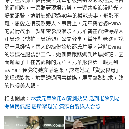
除了在沙灘上被捕獲，元華亦被拍到與太太在度假村
的酒吧內，一邊聽著現場音樂，一邊共度浪漫時光，
場面溫馨。這對結婚超過40年的模範夫妻，形影不
離，恩愛之情羨煞旁人。事實上，元華與老婆Evina
的愛情故事，就如電影般浪漫。元華曾在資深傳媒人
汪曼玲《快拍．曼鏡頭》公開分享，當年對老婆可說
是一見鍾情。兩人的緣份始於邵氏片場，當時Evina
的媽媽在服裝部工作，她偶爾跟媽媽到片場探班，因
而邂逅了正在當武師的元華。元華形容第一眼見到
Evina，便覺得她文靜溫柔，認定她是「賢妻良母」
的理想對象，於是透過同事做媒，展開熱烈追求，終
於抱得美人歸。
相關閱讀：
73歲元華學用AI實測效果 活到老學到老
令網民佩服 居所罕曝光 滿頭白髮與人合照