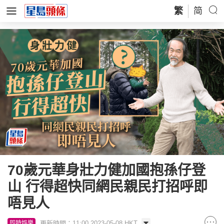
繁
简
70歲元華身壯力健加國抱孫仔登
山 行得超快同網民親民打招呼即
唔見人
更新時間：11:00 2023-05-08 HKT
即時娛樂