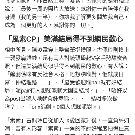
《愛回家》，昨日貼上與「素素」古佩玲的結婚相並
說：「最後一周的照片大放送：感謝你一直陪伴在我
身邊（我的另一半），你讓我了解更多關於我自己，
成為一個更好的人，感謝你的一切。」
「風素CP」美滿結局得不到網民歡心
相中所見，陳浚霆穿上整齊筆挺禮服，古佩玲則換上
一襲露肩婚紗，還有兩人對鏡頭舉起V字手勢甜蜜合
照，但這美滿結局似乎得不到網民的歡心，有人說：
「編劇係咪有反社會人格，唔想睇嗰對，佢就成日
寫，仲結埋婚……」、「最受歡迎嗰pair就冇好結
局，呢pair冇人想睇嘅就大團圓結局。」、「唔好以
為post出嚟人哋就會鍾意睇。」、「結咁多次做
咩？」、「onx編劇。0個人想睇呢對。」
「素素」古佩玲自從加入《愛回家》後，一直負評如
潮，曾有人形容「素素」一角的不討好程度拍得住真