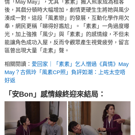
情「May May」，尤其「素素」搬入熊家成為租客
後，其戲分頓時大幅增加，劇情更硬生生將她與風少
湊成一對。這段「風素戀」的發展，互動化學作用欠
奉，網民更稱「睇得好尷尬」。「素素」一角過度曝
光，加上強推「風少」與「素素」的感情線，不但未
能讓角色成功入屋，反而令觀眾產生視覺疲勞，留言
區曾出現大量「走素」聲。
相關閱讀：
愛回家｜「素素」乞人憎過《真情》May
May？古佩玲「風素CP照」負評如潮：上咗太空唔
好返
「安Bon」感情線終迎來結局：