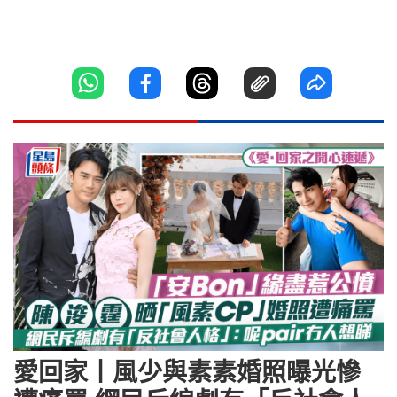
愛回家丨風少與素素婚照曝光慘