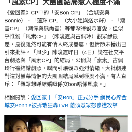
「風素CP」大團圓結局惹人極度不滿
《愛回家》CP中的「安Bon CP」（金城安與
Bonnie）、「蓮輝 CP」（大小姐與送水輝）、「潮
善CP」（潮偉與熊尚善）等都深得觀眾喜愛，但似
乎惟獨「風素CP」（陳浚霆與古佩玲）觀眾緣最
差，最後雖然可能有情人終成眷屬，但情節未播出已
引來批評。「風少」陳浚霆昨日（4日）疑在社交平
台劇透與「風素CP」的結局，公開與「素素」古佩
玲行禮結婚劇照，瞬間引爆觀眾強烈情緒。大批劇迷
對這對螢幕情侶的大團圓結局感到極度不滿，有人直
斥：「觀眾想睇結婚嘅係安bon唔係風素。」
相關閱讀：
愛回家丨「安Bon」正式分手 網民心疼金
城安Bonnie被拆散狂轟TVB 蔥頭惹眾怒慘遭攻擊