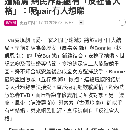
遭痛罵 網民斥編劇有「反社會人
格」：呢pair冇人想睇
更新時間：17:00 2026-08-05 HKT
影視圈
TVB處境劇《愛·回家之開心速遞》將於8月7日大結
局。早前劇組為金城安（周嘉洛 飾）與Bonnie（林
凱恩 飾）的「安Bon戀」鋪路復合，安排了搶婚、世
紀之吻及假結婚等情節，令粉絲深信二人能破鏡重
圓。殊不知金城安最後為成全女方選擇放手，Bonnie
最終重回蔥頭（丘梓謙 飾）懷抱。這段遺憾的結局
令大批粉絲無法接受，直斥遭劇組欺騙感情，紛紛洗
版怒轟TVB，而丘梓謙亦慘變網民圍攻對象。另一邊
廂，風少（陳浚霆 飾）與素素（古佩玲 飾）卻似乎
有望結婚，惹來網民批評，直斥編劇有「反社會人
格」。