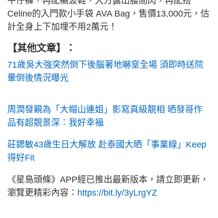
牛仔褲，再配襯波鞋，大方露出腰間肉，再配搭
Celine的入門款小手袋 AVA Bag，售價13,000元，估
計全身上下加埋不用2萬元！
【其他文章】：
71歲吳大強突然倒下後腦著地嚇窒全場 須即時送院
暈倒後情況曝光
周潤發親為「大帽山連姐」影寫真級靚相 晒發哥作
品有超靚景深：我好幸福
莊鍶敏43歲生日大解放 赴泰國大晒「事業線」Keep
得好Fit
《星島頭條》APP經已推出最新版本，請立即更新，
瀏覽更精彩內容：
https://bit.ly/3yLrgYZ