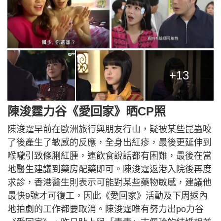
+13
陳浚霆力谷《愛回家》晒CP照
陳浚霆早前在歐洲旅行與朋友行山，疑被某些昆蟲咬
了後產生了敏感的反應，全身出紅疹，最後更延伸到
喉嚨引致條脷紅腫，連飲食說話都有困難，最後在當
地醫生建議到藥房配藥即可。陳浚霆返港入院後再度
求診，香港醫生則表示可能對某些藥物敏感，建議他
最快9號才可復工，因此《愛回家》活動及下周返內
地拍劇的工作都要取消。陳浚霆唯有努力出po力谷