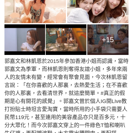
+15
郭嘉文和林凱恩於2015年參加香港小姐而認識，當時
郭嘉文為季軍，而林凱恩則奪得友誼小姐，多年來兩
人的友情未有變，經常會有聚會見面，今次林凱恩留
言說：「在你喜歡的人那裏，去熱愛生活；在不喜歡
你的人那裏，去看清世界，就這麼簡單。#真正的假
期是心有開花的感覺」。郭嘉文曾於個人IG開Live教
打扮貼士時坦言愛淘寶，當時所用的小手袋只需要人
民幣119元，甚至連用的美容產品亦只是百多元，十
分大眾化！而今次郭嘉文穿上的一件綠色T恤和喇叭