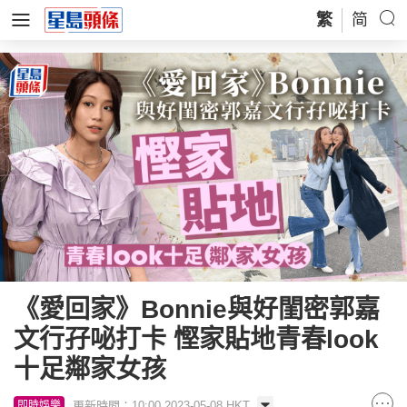
繁
简
《愛回家》Bonnie與好閨密郭嘉
文行孖咇打卡 慳家貼地青春look
十足鄰家女孩
更新時間：10:00 2023-05-08 HKT
即時娛樂