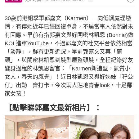
30歲前港姐季軍郭嘉文（Karmen）一向低調處理戀
情，有傳她近年已經回復單身，不過當事人依然對未
有回應。早前有指郭嘉文與好閨密林凱恩 (Bonnie)做
KOL進軍YouTube，不過郭嘉文的社交平台依然相當
「淡靜」，鮮有更新近況。早前郭嘉文又再「蒲
頭」，與閨密林凱恩到髮型屋整頭髮，全程紀錄好友
變身過程的林凱恩留言：「Karmen新造型，氣質小
女人，春天的感覺」！近日林凱恩又與好姊妹「孖公
仔」出動一齊打卡，今次兩人貼地青春look，十足鄰
家女孩！
【點擊睇郭嘉文最新相片】：