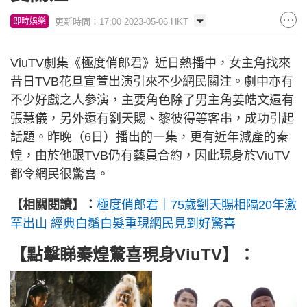
更新時間：17:00 2023-05-06 HKT
即時娛樂
ViuTV劇集《極度俏郎君》近日熱播中，女主角找來
昔日TVB花旦宣萱出演引來不少網民關注。劇中亦有
不少好戲之人參演，主要角色除了男主角姜皓文還有
張慧儀，另外還有劉天賜、黎彼得等客串，成功引起
話題。昨晚（6日）播出的一集，更有近年減產的秦
煌，由於他跟TVB仍有藝員合約，因此現身於ViuTV
都令網民很驚喜。
【相關閱讀】：
極度俏郎君｜75歲劉天賜相隔20年激
罕出山 經典白鬚白髮重現網民見到好驚喜
【點擊睇秦煌驚喜現身ViuTV】：