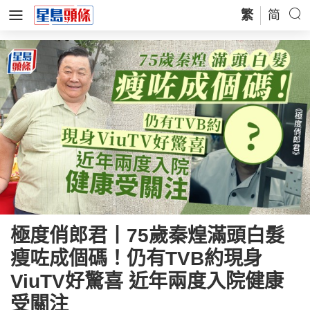
繁
简
極度俏郎君丨75歲秦煌滿頭白髮
瘦咗成個碼！仍有TVB約現身
ViuTV好驚喜 近年兩度入院健康
受關注