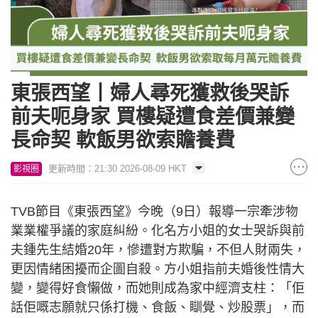
東張西望丨婦人尋死獲救後哭訴
前夫呃身家 買樓疑遭食差價兼變
長命契 軟飯男欲索贍養費
更新時間：21:30 2026-08-09 HKT
影視圈
TVB節目《東張西望》今晚（9日）報導一宗牽涉物
業業權爭議的家庭糾紛。化名方小姐的女士哭訴與前
夫鍾先生結婚20年，慘遭對方欺騙，不但人財兩失，
更因情緒困擾而企圖自殺。方小姐指前夫婚後性情大
變，變得好食懶做，而她則成為家中經濟支柱：「佢
話佢嘅志願就只係打機、食飯、瞓覺、炒股票」，而