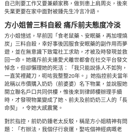
自己則要工作又要兼顧家務，做到患上肩周炎，後來
失業更要在家中面對被鍾先生冷言冷語。
方小姐曾三料自殺 痛斥前夫態度冷淡
方小姐憶述，早前因「食老鼠藥、安眠藥，再加埋燒
炭」三料自殺，幸好事後因服食安眠藥的副作用而夢
遊，並在無意識下致電社工求助，才被及時發現並救
回一命。她痛斥前夫連愛犬離世都會在社交平台發文
悼念，但卻懶理她的死活：「我只能說係人不如狗，
一直笑裡藏刀，呃咗我整整20年。」她指控前夫當年
訛稱以市價購入奶奶（前婆婆）名下物業，並說服她
開立聯名戶口共同供樓，惟後來到律師樓辦理手續
時，才發現物業變成了她、前夫及前奶奶三人的「長
命契」，令她大感震驚。
對於指控，前奶奶鍾老太反駁，稱是方小姐精神有問
題：「冇辦法，我個仔行衰運，娶咗個神經病嘅老