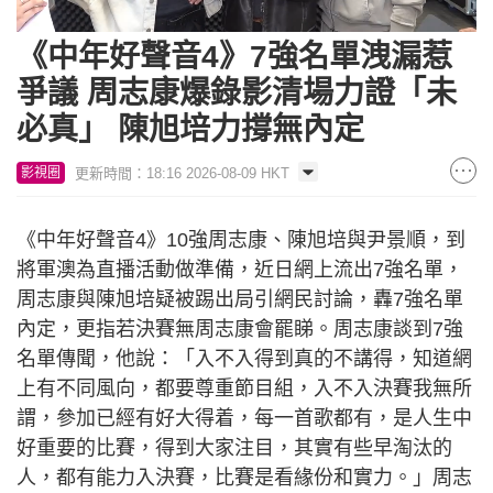
Loaded
:
Unmute
6.39%
《中年好聲音4》7強名單洩漏惹
爭議 周志康爆錄影清場力證「未
必真」 陳旭培力撐無內定
更新時間：18:16 2026-08-09 HKT
影視圈
《中年好聲音4》10強周志康、陳旭培與尹景順，到
將軍澳為直播活動做準備，近日網上流出7強名單，
周志康與陳旭培疑被踢出局引網民討論，轟7強名單
內定，更指若決賽無周志康會罷睇。周志康談到7強
名單傳聞，他說：「入不入得到真的不講得，知道網
上有不同風向，都要尊重節目組，入不入決賽我無所
謂，參加已經有好大得着，每一首歌都有，是人生中
好重要的比賽，得到大家注目，其實有些早淘汰的
人，都有能力入決賽，比賽是看緣份和實力。」周志