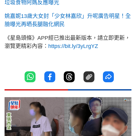
垃圾食物阿媽反應曝光
姚嘉妮13歲大女封「少女林嘉欣」升呢廣告明星！全
臉曝光再晒長腿融化網民
《星島頭條》APP經已推出最新版本，請立即更新，
瀏覽更精彩內容：
https://bit.ly/3yLrgYZ