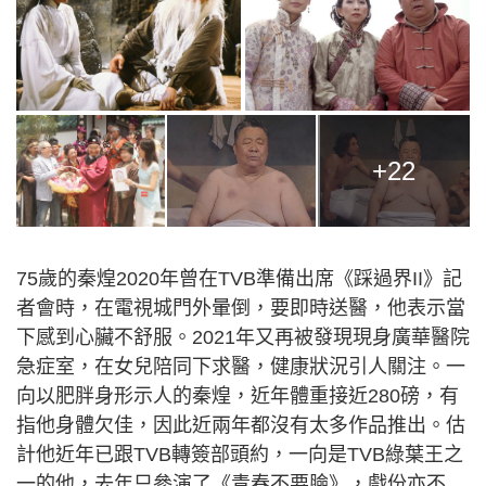
+22
75歲的秦煌2020年曾在TVB準備出席《踩過界II》記
者會時，在電視城門外暈倒，要即時送醫，他表示當
下感到心臟不舒服。2021年又再被發現現身廣華醫院
急症室，在女兒陪同下求醫，健康狀況引人關注。一
向以肥胖身形示人的秦煌，近年體重接近280磅，有
指他身體欠佳，因此近兩年都沒有太多作品推出。估
計他近年已跟TVB轉簽部頭約，一向是TVB綠葉王之
一的他，去年只參演了《青春不要臉》，戲份亦不