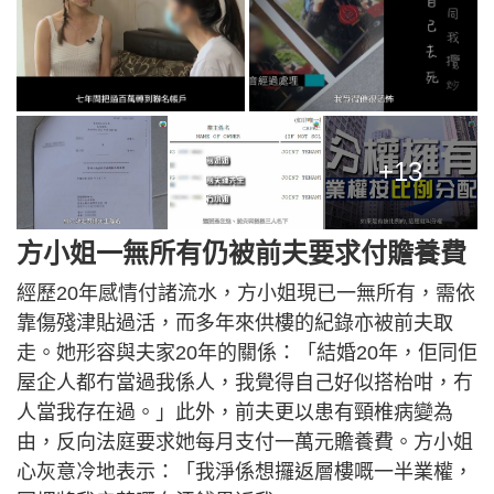
+13
方小姐一無所有仍被前夫要求付贍養費
經歷20年感情付諸流水，方小姐現已一無所有，需依
靠傷殘津貼過活，而多年來供樓的紀錄亦被前夫取
走。她形容與夫家20年的關係：「結婚20年，佢同佢
屋企人都冇當過我係人，我覺得自己好似搭枱咁，冇
人當我存在過。」此外，前夫更以患有頸椎病變為
由，反向法庭要求她每月支付一萬元贍養費。方小姐
心灰意冷地表示：「我淨係想攞返層樓嘅一半業權，