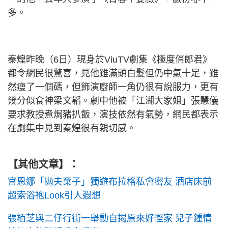
多。
秦煌昨晚（6日）現身於ViuTV劇集《極度俏郎君》
都令網民很驚喜，見他雖滿頭白髮但仍中氣十足，雖
然瘦了一個碼，但飾演廚師一角仍很有說服力，更有
幾分似食神梁文韜。劇中他被「江湖大家姐」張慧儀
要求教授煮焗豬扒飯，演技依然有氣勢，網民都表示
在劇集中見到秦煌很有親切感。
【其他文章】：
官恩娜「拋夫棄子」獨遊布拉格私會密友 酒店床前
超索浴袍Look引人遐想
張栢芝與二仔行街一舉動自揭原來好慳家 兒子鍾情