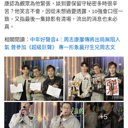
康認為觀眾為他緊張，談到要保留守秘密多時很辛
苦？他笑言不會，因從未想過要透露，10強會口徑一
致，又指最後一集錄影有清場，流出的消息也未必
真。
相關閱讀：
中年好聲音4｜周志康屢傳將出局無阻人
氣 曾參加《超級巨聲》 專一形象贏孖生兄周志文
+5