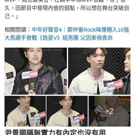
MVP，周志康笑言，在高手中得MVP很難、等了很
久，因節目中發現內儉的弱點，所以想在舞台突破自
己。」
相關閱讀：
中年好聲音4｜鄭仲豪Rock味爆棚入10強
大馬選手曾戰《造星V》組男團 父因車禍喪命
+2
尹景順稱無實力有內定也沒有用