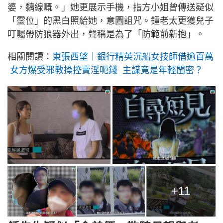
婆，黐線嘅。」她更展示手機，指方小姐曾傳送疑似
「靈位」的黑白照給她，意圖詛咒。鍾老太更獲兒子
叮囑帶防狼器外出，聲稱是為了「防範前新抱」。
相關閱讀：
東張西望｜銀行精英沉船女技師借逾百萬
女方爆受邪教操控賣淫呃錢 主謀竟是年輕閨密？
+11