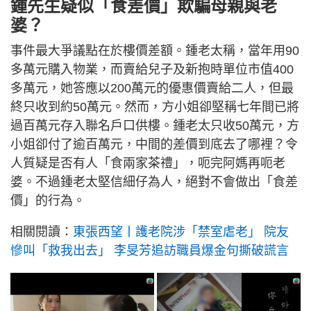
鍾先生疑似「食差價」欺騙母親與老
婆？
事件最大爭議點在於樓價差額。鍾老太稱，當年用90
多萬元購入物業，而賣給兒子及新抱時單位市值400
多萬元，她答應以200萬元的優惠價賣給二人，但最
終只收到約50萬元。然而，方小姐卻堅稱七年間已將
過百萬元存入聯名戶口供樓。鍾老太只收50萬元，方
小姐卻付了逾百萬元，中間的差價到底去了哪裡？令
人質疑是否有人「食兩家茶禮」，呃完阿媽再呃老
婆。不過鍾老太堅信細仔為人，絕對不會做出「食差
價」的行為。
相關閱讀：
東張西望丨護老院涉「禁室虐老」 院友
慘叫「救我出去」 李旻芳追訪職員爆金句撕破謊言