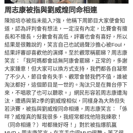
周志康被指與劉威煌同命相連
陳旭培亦被指未能入7強，他稱下周節目大家便會知
道，認為評判會有想法，一定沒有內定，比賽會有擅
長和不擅長，分數會有高低，評審也會有喜好，所以
結果是很難說的，笑言自己也試過聲沙擔心被Foul，
結果評審卻喜歡他的演繹。至於觀眾稱罷睇？周志康
笑言：「我阿媽都會話無阿康會罷睇，正常的，多謝
大家鍾意！但大家可以換方式支持，我們都各自凝聚
了不少人，節目會有失手、觀眾會替我們不值，誰被
淘汰都好，這個節目是一世的。淘汰只是在舞台停下
來，不唱歌了也可以聽歌。」網民形容若周志康遭淘
汰，遭遇與第2季的劉威煌相似，同樣身為大熱但失
若決賽，被指與劉威煌同命相連，周志康笑言：「係
咩？威煌真的幫我很多，我經常都找他陪我練歌！
（同命相連？）咁都幾好呀！」對於被指爆肌贏