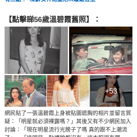
【點擊睇56歲溫碧霞舊照】：
+53
網民貼了一張溫碧霞上身被貼圖遮胸的相片並留言質
疑：「明星就必須裸露嗎？」其後又有不少網民加入
討論：「現在明星流行光膀子了嗎 真的跟不上潮流