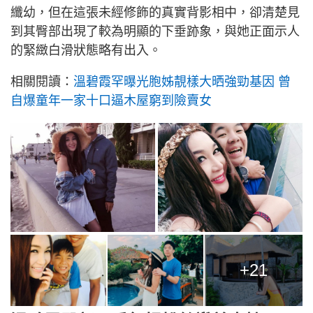
纖幼，但在這張未經修飾的真實背影相中，卻清楚見
到其臀部出現了較為明顯的下垂跡象，與她正面示人
的緊緻白滑狀態略有出入。
相關閱讀：
溫碧霞罕曝光胞姊靚樣大晒強勁基因 曾
自爆童年一家十口逼木屋窮到險賣女
+21