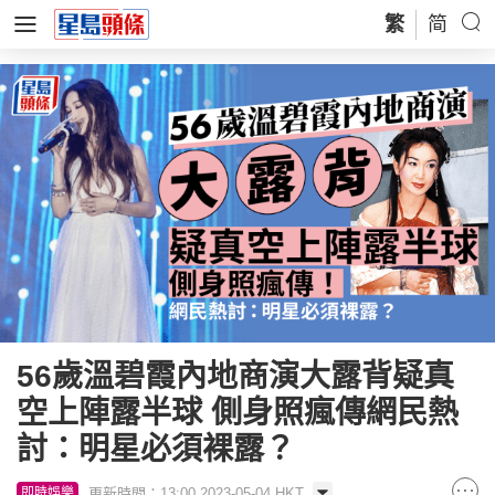
繁
简
56歲溫碧霞內地商演大露背疑真
空上陣露半球 側身照瘋傳網民熱
討：明星必須裸露？
更新時間：13:00 2023-05-04 HKT
即時娛樂