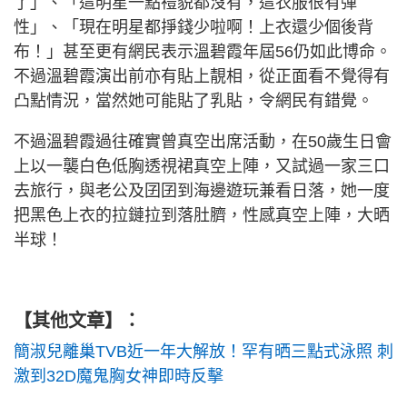
了」、「這明星一點禮貌都沒有，這衣服很有彈
性」、「現在明星都掙錢少啦啊！上衣還少個後背
布！」甚至更有網民表示溫碧霞年屆56仍如此博命。
不過溫碧霞演出前亦有貼上靚相，從正面看不覺得有
凸點情況，當然她可能貼了乳貼，令網民有錯覺。
不過溫碧霞過往確實曾真空出席活動，在50歲生日會
上以一襲白色低胸透視裙真空上陣，又試過一家三口
去旅行，與老公及囝囝到海邊遊玩兼看日落，她一度
把黑色上衣的拉鏈拉到落肚臍，性感真空上陣，大晒
半球！
【其他文章】：
簡淑兒離巢TVB近一年大解放！罕有晒三點式泳照 刺
激到32D魔鬼胸女神即時反擊