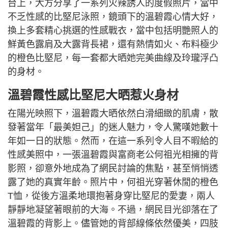
台上，大方分享了一系列火辣誘人的度假照片，當中
不乏性感的比堅尼泳照，鏡頭下的溫碧霞心情大好，
換上多套精心挑選的性感戰衣，當中包括明艷照人的
鮮黃色露肩及大露背長裙，還有熱情如火、布料極少
的橙色比堅尼，每一套都大晒她完美曲線及玲瓏浮凸
的身材。
溫碧霞性感比堅尼大晒惹火身材
在陽光映照下，溫碧霞大晒依然白滑細緻的肌膚，散
發著當年「最美妲己」的迷人魅力，令人驚嘆她數十
年如一日的狀態。然而，在這一系列令人目不暇給的
性感美照中，一張溫碧霞與富商老公何祖光相擁的背
影照，卻意外地成為了網民討論的焦點，甚至悄悄透
露了她的真實年齡。照片中，何祖光穿著休閒的橙色
T恤，從後方溫柔地環抱著身穿比堅尼的愛妻，兩人
靜靜地凝望著眼前的大海。不過，網民目光卻落在了
溫碧霞的背影上。儘管她的背部線條依然優美，四肢