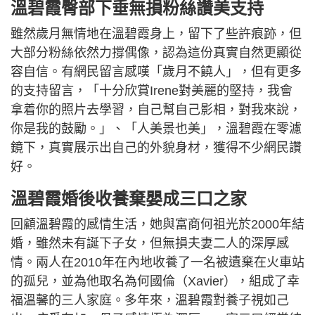
溫碧霞臀部下垂無損粉絲讚美支持
雖然歲月無情地在溫碧霞身上，留下了些許痕跡，但
大部分粉絲依然力撐偶像，認為這份真實自然更顯從
容自信。有網民留言感嘆「歲月不饒人」，但有更多
的支持留言，「十分欣賞Irene對美麗的堅持，我會
拿着你的照片去學習，自己幫自己影相，對我來說，
你是我的鼓勵。」、「人美景也美」，溫碧霞在零濾
鏡下，真實展示出自己的外貌身材，獲得不少網民讚
好。
溫碧霞婚後收養棄嬰成三口之家
回顧溫碧霞的感情生活，她與富商何祖光於2000年結
婚，雖然未有誕下子女，但無損夫妻二人的深厚感
情。兩人在2010年在內地收養了一名被遺棄在火車站
的孤兒，並為他取名為何國倫（Xavier），組成了幸
福溫馨的三人家庭。多年來，溫碧霞對養子視如己