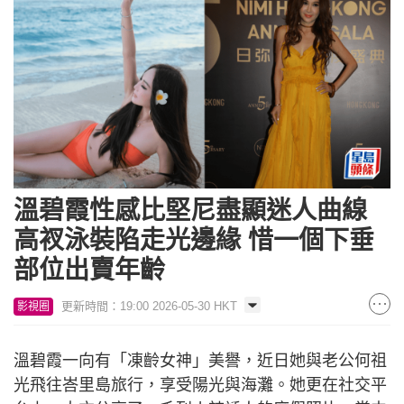
溫碧霞性感比堅尼盡顯迷人曲線
高衩泳裝陷走光邊緣 惜一個下垂
部位出賣年齡
更新時間：19:00 2026-05-30 HKT
影視圈
溫碧霞一向有「凍齡女神」美譽，近日她與老公何祖
光飛往峇里島旅行，享受陽光與海灘。她更在社交平