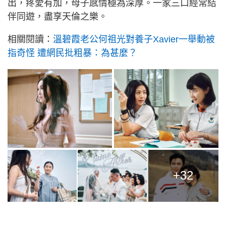
出，疼愛有加，母子感情極為深厚。一家三口經常結
伴同遊，盡享天倫之樂。
相關閱讀：
溫碧霞老公何祖光對養子Xavier一舉動被
指奇怪 遭網民批粗暴：為甚麼？
+32