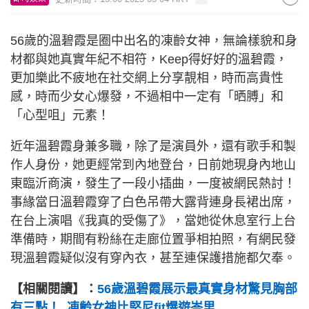
56歲的溫碧霞是圈中出名的凍齡女神，無論樣貌和身
材都與她真實年紀不相符，Keep得好好的溫碧霞，
更加樂此不疲地在社交網上分享靚相，時而高貴性
感，時而少女心爆發，不過相中一定有「晒膊」和
「心型咀」元素！
近年溫碧霞身兼多職，除了是演員外，還有歌手和製
作人身份，她更經常到內地登台，日前她現身內地山
東臨沂商演，發生了一段小插曲，一度被網民熱討！
事緣當日溫碧霞穿了白色吊帶大露背連身長裙出席，
在台上演唱《我真的受傷了》，當她從休息室行上台
準備時，期間有粉絲在走廊位置爭相拍照，有網民發
現溫碧霞疑似沒有穿內衣，甚至連保護措施都欠奉。
【相關閱讀】：
56歲溫碧霞展示最真實身材驚見胸部
有三點！ 凍齡女神比堅尼fit爆遊峇里