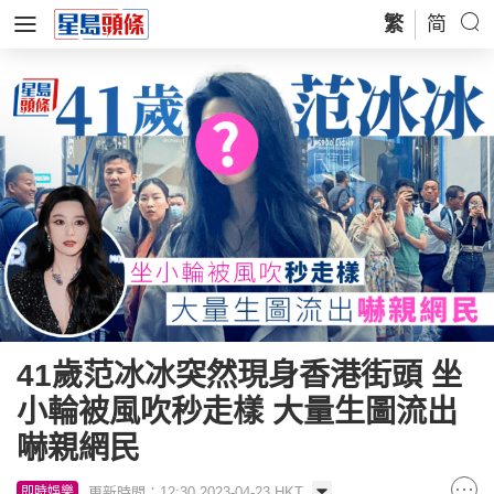
繁
简
41歲范冰冰突然現身香港街頭 坐
小輪被風吹秒走樣 大量生圖流出
嚇親網民
更新時間：12:30 2023-04-23 HKT
即時娛樂