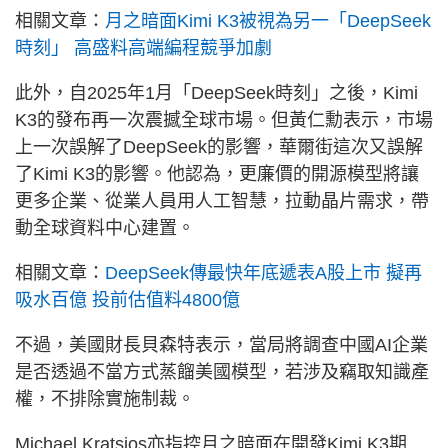
相關文章：
月之暗面Kimi K3被視為另一「DeepSeek
時刻」 高盛料高端編程競爭加劇
此外，自2025年1月「DeepSeek時刻」之後，Kimi
K3的發布再一次震撼全球市場。但黃仁勳表示，市場
上一次誤解了DeepSeek的影響，華爾街這次又誤解
了Kimi K3的影響。他認為，更廉價的開源模型將讓
更多企業、從業人員用人工智慧，拉動晶片​​需求，帶
動全球資料中心建置。
相關文章：
DeepSeek傳最快年底遞表A股上市 擬再
吸水百億 投前估值料4800億
不過，美國財長貝森特表示，當局將調查中國AI企業
是否透過不當方式蒸餾美國模型，若涉及竊取知識產
權，不排除實施制裁。
Michael Kratsios亦指控月之暗面在開發Kimi K3期