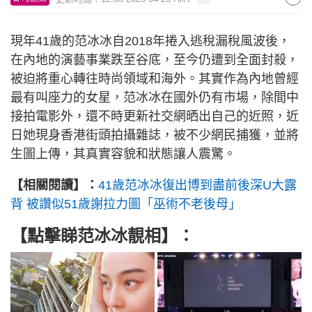
現年41歲的范冰冰自2018年捲入逃稅漏稅風波後，
在內地的演藝事業跌至谷底，至今仍遭到全面封殺，
被迫將重心轉往時尚領域和海外。其實作為內地曾經
最有叫座力的女星，范冰冰在國外仍有市場，除間中
接拍電影外，還不時更新社交網晒出自己的近照，近
日她現身香港街頭拍攝雜誌，被不少網民捕獲，並將
生圖上傳，其真實容貌和狀態讓人震驚。
【相關閱讀】：
41歲范冰冰復出博到盡前後深U大露
背 被讚似51歲謝拉力圖「巫術不老後母」
【點擊睇范冰冰靚相】
：