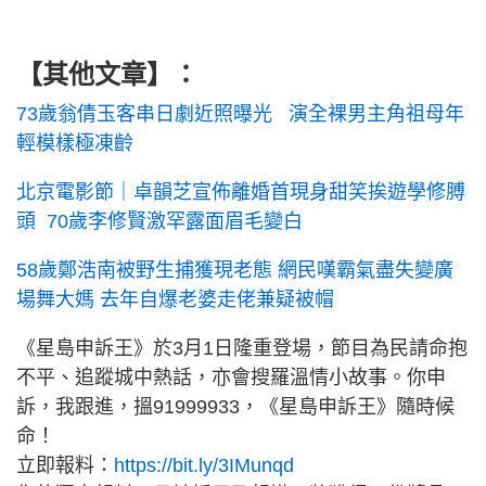
【其他文章】
：
73歲翁倩玉客串日劇近照曝光 演全裸男主角祖母年
輕模樣極凍齡
北京電影節｜卓韻芝宣佈離婚首現身甜笑挨遊學修膊
頭 70歲李修賢激罕露面眉毛變白
58歲鄭浩南被野生捕獲現老態 網民嘆霸氣盡失變廣
場舞大媽 去年自爆老婆走佬兼疑被帽
《星島申訴王》於3月1日隆重登場，節目為民請命抱
不平、追蹤城中熱話，亦會搜羅溫情小故事。你申
訴，我跟進，搵91999933，《星島申訴王》隨時候
命！
立即報料：
https://bit.ly/3IMunqd