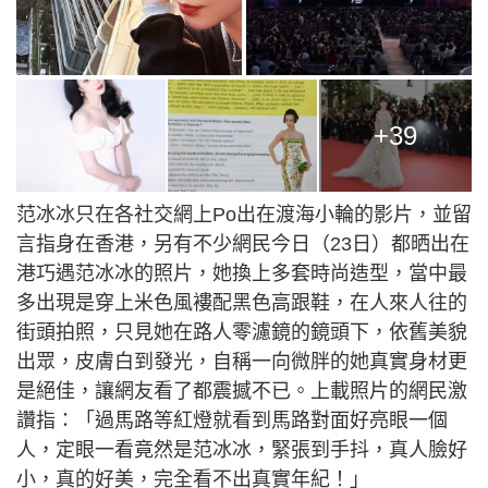
+39
范冰冰只在各社交網上Po出在渡海小輪的影片，並留
言指身在香港，另有不少網民今日（23日）都晒出在
港巧遇范冰冰的照片，她換上多套時尚造型，當中最
多出現是穿上米色風褸配黑色高跟鞋，在人來人往的
街頭拍照，只見她在路人零濾鏡的鏡頭下，依舊美貌
出眾，皮膚白到發光，自稱一向微胖的她真實身材更
是絕佳，讓網友看了都震撼不已。上載照片的網民激
讚指：「過馬路等紅燈就看到馬路對面好亮眼一個
人，定眼一看竟然是范冰冰，緊張到手抖，真人臉好
小，真的好美，完全看不出真實年紀！」