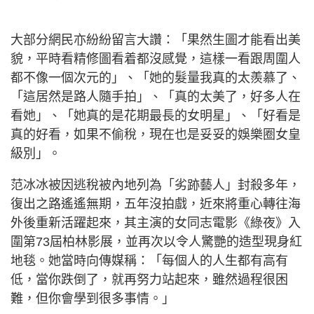
大部分網民亦紛紛留言大讚：「果然生圖才能看出美
貌，平時看精修圖看着都沒感覺，這樣一看跟周圍人
都不像一個次元的」、「她的髮量我真的太羨慕了、
「這居然是路人隨手拍」、「真的太美了，好多人在
看她」、「她真的是花期最長的女明星」、「好看是
真的好看，如果不偷稅，現在也是妥妥的娛樂圈女皇
級別」。
范冰冰被因逃稅被內地列為「劣跡藝人」封殺多年，
復出之路遙遙無期，五年沒拍戲，近來將重心轉往海
外後重新活躍起來，其主演的女同志電影《綠夜》入
圍第73屆柏林影展，並再次以令人驚艷的造型現身紅
地毯。她當時向傳媒稱：「每個人的人生都有高有
低，當你跌倒了，就再努力站起來，雖然過程很困
難，但你會學到很多事情。」