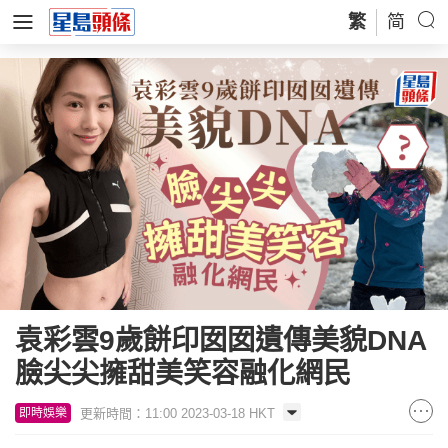
繁
简
袁彩雲9歲餅印囡囡遺傳美貌DNA
臉尖尖擁甜美笑容融化網民
更新時間：11:00 2023-03-18 HKT
即時娛樂