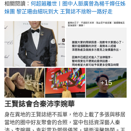
相關閱讀：
何超蕸離世丨圈中人脈廣曾為楊千嬅任姊
妹團 黎芷珊由細玩到大 王賢誌不捨盼一路好走
+15
王賢誌會合秦沛李婉華
身在異地的王賢誌絕不孤單，他亦上載了多張與移居
當地的圈中好友聚會的合照，當中包括資深藝人秦
沛、李婉華、袁彩雲及鄧佩儀等，場面溫馨熱鬧。王