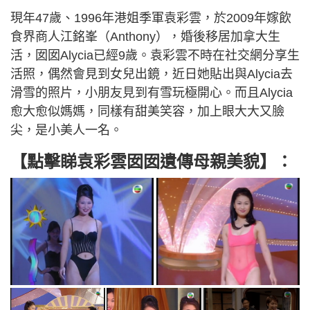
現年47歲、1996年港姐季軍袁彩雲，於2009年嫁飲
食界商人江銘峯（Anthony），婚後移居加拿大生
活，囡囡Alycia已經9歲。袁彩雲不時在社交網分享生
活照，偶然會見到女兒出鏡，近日她貼出與Alycia去
滑雪的照片，小朋友見到有雪玩極開心。而且Alycia
愈大愈似媽媽，同樣有甜美笑容，加上眼大大又臉
尖，是小美人一名。
【點擊睇袁彩雲囡囡遺傳母親美貌】
：