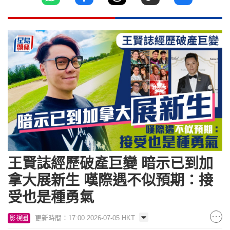
王賢誌經歷破產巨變 暗示已到加
拿大展新生 嘆際遇不似預期：接
受也是種勇氣
更新時間：17:00 2026-07-05 HKT
影視圈