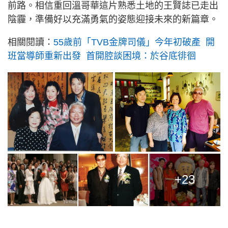
前路。相信重回溫哥華這片熟悉土地的王賢誌已走出
陰霾，準備好以充滿勇氣的姿態迎接未來的新篇章。
相關閱讀：
55歲前「TVB金牌司儀」今年初破產 開
班當導師重新出發 首開腔談困境：於谷底徘徊
+23