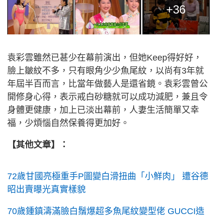
+36
袁彩雲雖然已甚少在幕前演出，但她Keep得好好，
臉上皺紋不多，只有眼角少少魚尾紋，以尚有3年就
年屆半百而言，比當年做藝人是還省鏡。袁彩雲曾公
開修身心得，表示戒白砂糖就可以成功減肥，兼且令
身體更健康，加上已淡出幕前，人妻生活簡單又幸
福，少煩惱自然保養得更加好。
【其他文章】：
72歲甘國亮極重手P圖變白滑扭曲「小鮮肉」 遭谷德
昭出賣曝光真實樣貌
70歲鍾鎮濤滿臉白鬚爆超多魚尾紋變型佬 GUCCI造