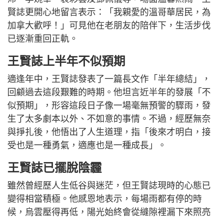
賢誌更開心地留言表示：「我親愛的溫哥華居民，為
加拿大歡呼！」可見他在老朋友的陪伴下，生活步伐
已逐漸重回正軌。
王賢誌上半年不似預期
適逢年中，王賢誌發表了一篇長文作「半年總結」，
回顧過去這段艱難的時期。他坦言近半年的發展「不
似預期」，形容這段日子像一場毫無預警的驟雨，發
生了太多劇本以外、不如意的事情。不過，經歷無奈
與掙扎後，他悟出了人生道理，指「後來才明白，接
受也是一種勇氣，適應也是一種成長」。
王賢誌已擺脫陰霾
雖然曾經歷人生低谷與迷茫，但王賢誌現時的心態已
變得相當積極。他感恩地表示，每場雨都有停的時
候，烏雲壓得再低，陽光始終會從縫隙裡漏下來照亮