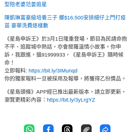
型陪老婆范姜追星
陳凱琳富豪級培養三子 擲$16,500安排細仔上門打疫
苗 豪華洗費逐樣數
《星島申訴王》於3月1日隆重登場，節目為民請命抱
不平、追蹤城中熱話，亦會搜羅溫情小故事。你申
訴，我跟進，搵91999933，《星島申訴王》隨時候
命！
立即報料:
https://bit.ly/3IMunqd
你的獨家報料一旦被採用及報導，將獲得乙份獎品。
《星島頭條》APP經已推出最新版本，請立即更新，
瀏覽更精彩內容：
https://bit.ly/3yLrgYZ