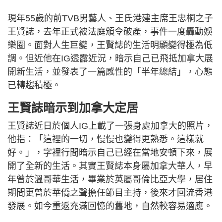
現年55歲的前TVB男藝人、王氏港建主席王忠桐之子
王賢誌，去年正式被法庭頒令破產，事件一度轟動娛
樂圈。面對人生巨變，王賢誌的生活明顯變得極為低
調。但近他在IG透露近況，暗示自己已飛抵加拿大展
開新生活，並發表了一篇感性的「半年總結」，心態
已轉趨積極。
王賢誌暗示到加拿大定居
王賢誌近日於個人IG上載了一張身處加拿大的照片，
他指：「這裡的一切，慢慢也變得更熟悉。這樣就
好。」，字裡行間暗示自己已經在當地安頓下來，展
開了全新的生活。其實王賢誌本身屬加拿大華人，早
年曾於溫哥華生活，畢業於英屬哥倫比亞大學，居住
期間更曾於華僑之聲擔任節目主持，後來才回流香港
發展。如今重返充滿回憶的舊地，自然較容易適應。