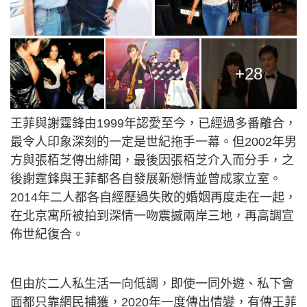
+28
王菲與謝霆鋒由1999年認愛至今，已經過多番離合，
最令人印象深刻的一定是世紀拖手一幕。但2002年男
方與張栢芝傳出緋聞，最後因張栢芝介入而分手，之
後謝霆鋒與王菲都各自發展新戀情並曾成家立室。
2014年二人都各自經歷過失敗的婚姻再度走在一起，
在北京寓所被拍到深情一吻震撼兩岸三地，再高調宣
佈世紀復合。
但由於二人私生活一向低調，即使一同外遊、私下會
面都只靠網民捕獲，2020年一度傳出情變，有傳王菲