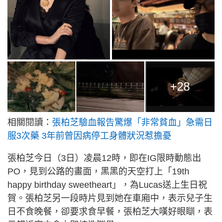
+28
相關閱讀：
張柏芝驗血報告驚爆「非常貧血」急需日
服3次藥 3年前曾因病停工身體狀況惹擔憂
張柏芝今日（3日）凌晨12時，即在IG限時動態出
PO，見到公路的畫面，黑黑的天空打上「19th
happy birthday sweetheart」，為Lucas送上生日祝
賀。張柏芝另一段時片見到她在車廂中，表示兒子生
日不食晚餐，卻要求食早餐，張柏芝大嘆好眼瞓，表