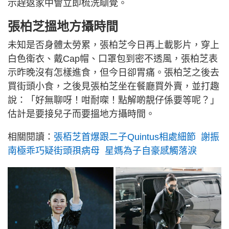
示趕返家中會立即梳洗瞓覺。
張柏芝搵地方攝時間
未知是否身體太勞累，張柏芝今日再上載影片，穿上
白色衛衣、戴Cap帽、口罩包到密不透風，張柏芝表
示昨晚沒有怎樣進食，但今日卻胃痛。張柏芝之後去
買街頭小食，之後見張柏芝坐在餐廳買外賣，並打趣
說：「好無聊呀！咁耐㗎！點解啲靚仔係要等呢？」
估計是要接兒子而要搵地方攝時間。
相關閱讀：
張栢芝首爆跟二子Quintus相處細節 謝振
南極乖巧疑街頭孭病母 星媽為子自豪感觸落淚