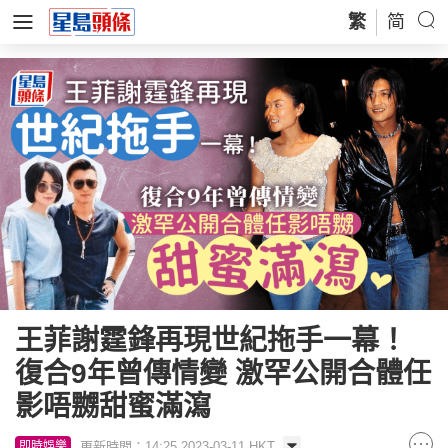
繁
简
王菲謝霆鋒再現世紀拖手一幕！
復合9年曾傳情變 激罕公開合體任
影唔嬲甜蜜滿瀉
更新時間：14:25 2023-03-11 HKT
即時娛樂