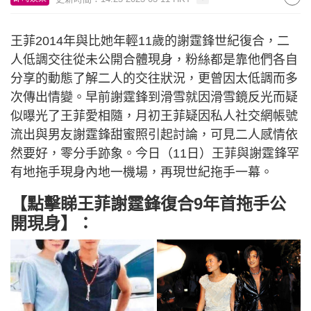
王菲2014年與比她年輕11歲的謝霆鋒世紀復合，二
人低調交往從未公開合體現身，粉絲都是靠他們各自
分享的動態了解二人的交往狀況，更曾因太低調而多
次傳出情變。早前謝霆鋒到滑雪就因滑雪鏡反光而疑
似曝光了王菲愛相隨，月初王菲疑因私人社交網帳號
流出與男友謝霆鋒甜蜜照引起討論，可見二人感情依
然要好，零分手跡象。今日（11日）王菲與謝霆鋒罕
有地拖手現身內地一機場，再現世紀拖手一幕。
【點擊睇王菲謝霆鋒復合9年首拖手公
開現身】：