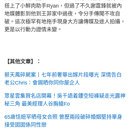
搭上了小鮮肉助手Ryan，但過了不久謝霆鋒就被內
地媒體影到他到王菲家中過夜，令分手傳聞不攻自
破。這次極罕有地拖手現身大方讓傳媒及途人拍攝，
更是以行動力證情未變。
【其他文章】：
蔡天鳳碎屍案丨七年前奢華出嫁片段曝光 深情告白
老公Chris：會錫晒你同你屋企人
眾星雲集賀名店開幕！吳千語着鏤空短褲疑走光露神
秘三角 最美經理人谷胸搶Fo
65歲恬妞罕晒母女合照 曾歷兩段破碎婚姻堅持單身
接受囡囡係同性戀