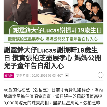
謝霆鋒大仔Lucas謝振軒19歲生
日 攬實張柏芝盡展孝心 媽媽公開
兒子童年告白甜入心
更新時間：20:00 2026-08-03 HKT
影視圈
46歲的張柏芝（張栢芝）日前才現身紅館舞台，為內
地藝李昊擔任演唱會嘉賓，當日張柏芝佩戴價值高達
3,000萬港元的珠寶亮相，盡顯巨星風範。張柏芝昨