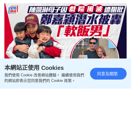
本網站正使用 Cookies
同意及關閉
我們使用 Cookie 改善網站體驗。 繼續使用我們
陳凱琳母子因戲院風波遭狠批 鄭
的網站即表示您同意我們的 Cookie 政策。
嘉穎潛水被轟軟飯男 Grace粉
絲：爸爸沒有責任教小孩嗎
更新時間：16:27 2026-08-05 HKT
影視圈
陳凱琳（Grace）於7月30日下午帶三名兒子到金鐘