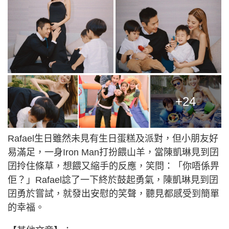
+24
Rafael生日雖然未見有生日蛋糕及派對，但小朋友好
易滿足，一身Iron Man打扮餵山羊，當陳凱琳見到囝
囝拎住條草，想餵又縮手的反應，笑問：「你唔係畀
佢？」Rafael諗了一下終於鼓起勇氣，陳凱琳見到囝
囝勇於嘗試，就發出安慰的笑聲，聽見都感受到簡單
的幸福。