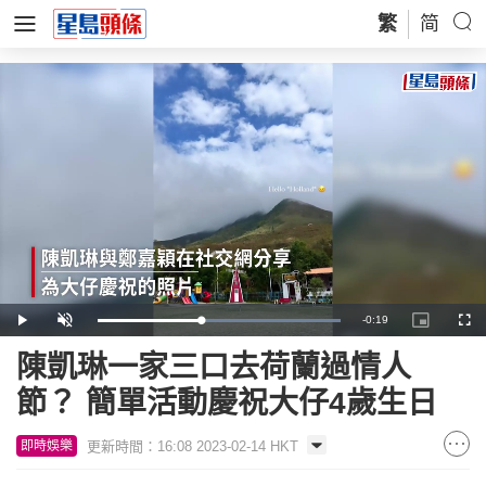
繁
简
Remaining
-
0:19
Loaded
:
Play
Unmute
Picture-
Full
100.00%
in-
Picture
Time
陳凱琳一家三口去荷蘭過情人
節？ 簡單活動慶祝大仔4歲生日
更新時間：16:08 2023-02-14 HKT
即時娛樂