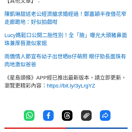
【其他文章】：
陳凱琳甜述老公經濟艙求婚經過！鄭嘉穎半夜借花窄
走廊跪地：好似拍戲咁
Lucy媽鬆口公開二胎性別！全「臉」曝光大頭豬鼻面
珠兼厚唇激似家姐
雨僑情人節宣布幼子出世晒B仔萌照 眼仔勁長面珠有
肉地激似爸爸
《星島頭條》APP經已推出最新版本，請立即更新，
瀏覽更精彩內容：
https://bit.ly/3yLrgYZ