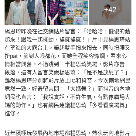
+42
楊思琦昨晚在社交網貼片留言：「哈哈哈，傻傻的動
起來！跟我一起擺動，搖擺搖擺！」片中見楊思琦站
在望海的大露台上，舉起雙手揈來揈去，同時扭腰又
扭pat，望到人眼都花，而她全程笑容燦爛，看來心
情相當興奮。不過跳到一半楊思琦笑場，影片亦告一
段落，還有人留言笑說楊思琦：「是不是放屁了？」
雖然楊思琦分別將影片放上IG和抖音，今次兩地網民
竟然一致，好奇留言問：「大媽舞？」而抖音的內地
網民也直言：「我說實話，不許生氣，有點像廣場大
媽的動作。」也有網民建議楊思琦「多看看廣場舞」
進修。
近年積極玩發展內地市場都楊思琦，熱衷玩內地影片