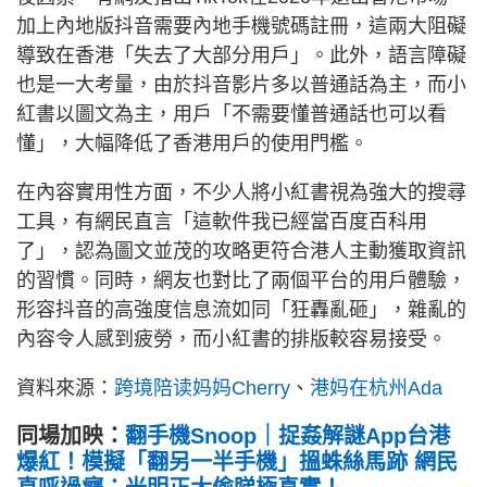
加上內地版抖音需要內地手機號碼註冊，這兩大阻礙
導致在香港「失去了大部分用戶」。此外，語言障礙
也是一大考量，由於抖音影片多以普通話為主，而小
紅書以圖文為主，用戶「不需要懂普通話也可以看
懂」，大幅降低了香港用戶的使用門檻。
在內容實用性方面，不少人將小紅書視為強大的搜尋
工具，有網民直言「這軟件我已經當百度百科用
了」，認為圖文並茂的攻略更符合港人主動獲取資訊
的習慣。同時，網友也對比了兩個平台的用戶體驗，
形容抖音的高強度信息流如同「狂轟亂砸」，雜亂的
內容令人感到疲勞，而小紅書的排版較容易接受。
資料來源：
跨境陪读妈妈Cherry
、
港妈在杭州Ada
同場加映：
翻手機Snoop｜捉姦解謎App台港
爆紅！模擬「翻另一半手機」搵蛛絲馬跡 網民