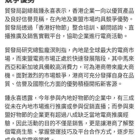
貿發局副總裁鍾永喜表示，香港企業一向以優質產品
及良好信譽見稱，在內地及東盟市場均具競爭優勢。
貿發局透過「香港好物節」整合培訓、顧問諮詢、直
播推廣及銷售實戰平台，協助企業進行電商活動。
貿發局研究總監龐溟則指，內地是全球最大的電商市
場，而東盟電商市場正處於快速發展階段，其中馬來
西亞和新加坡具備較高消費力，可為港商帶來龐大商
機。面對激烈的市場競爭，港商可充分發揮自身在品
質、信譽及國際化方面的優勢積極開拓新客源。
鍾永喜透露，今年參與內地好物節的企業中，有三成
從未在內地市場進行推廣或參與促銷直播；而參與東
盟好物節的企業更有超過八成缺乏當地電商推廣經
驗，因此活動的目的不僅是銷售，更是讓港商了解整
個電商生態、掌握營運技巧及平台合作方式，逐步形