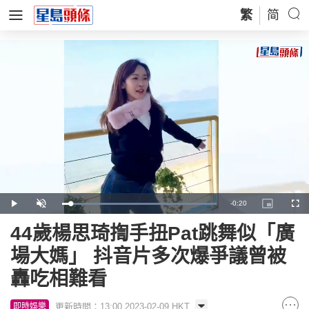
繁
简
Remaining
-
0:20
Loaded
:
Play
Unmute
Picture-
Full
100.00%
in-
Picture
Time
44歲楊思琦揈手扭Pat跳舞似「廣
場大媽」 抖音片多次爆爭議曾被
轟吃相難看
更新時間：13:00 2023-02-09 HKT
即時娛樂