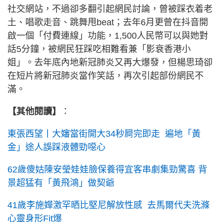
社交網站，不過卻多翻引起網民討論，曾被踩衣着老
土、唱歌走音、跳舞甩beat；去年6月更曾在抖音開
啟一個「付費連線」功能，1,500人民幣可以與她對
話5分鐘，被網民狂踩吃相難看兼「影衰香港小
姐」。去年底內地新冠肺炎又再大爆發，但楊思琦卻
在短片將新冠肺炎當作笑話，再次引起部份網民不
滿。
【其他閱讀】
：
東張西望丨大嬸當街開大34秒屙完即走 遍地「黃
金」途人誤踩液體勁噁心
62歲傻姑陳安瑩娃娃臉保養得宜客串劇集勁驚喜 背
景超猛有「黃飛鴻」做契爺
41歲李施嬅激罕晒比堅尼解放性感 去馬爾代夫洗滌
心靈身形Fit爆