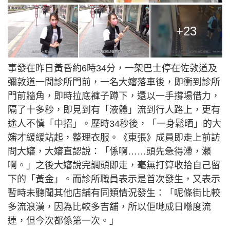
+23
事發在昨日黃昏約6時34分，一架巴士停在佐敦道及
彌敦道一間診所門前，一名大嬸落車後，即衝到診所
門前牆角，即時拉底褲子蹲下，還以一手撐場借力，
隔了十多秒，即見到有「液體」流到行人路上，更有
途人不慎「中招」。歷時34秒後，「一身鬆晒」的大
嬸才緩緩站起，整理衣服。《東張》成員即走上前訪
問大嬸，大嬸直認說：「係啊……頭先急得滯，瀨
啊。」之後大嬸說完調頭即走，毫無打算收拾自己留
下的「黃金」。而診所職員表示是首次發生，又表示
暫時未聽聞其他店舖有同類情況發生：「呢條街比較
多流浪漢，因為比較多吉舖，所以佢哋成日喺度流
連，但今次都係第一次。」