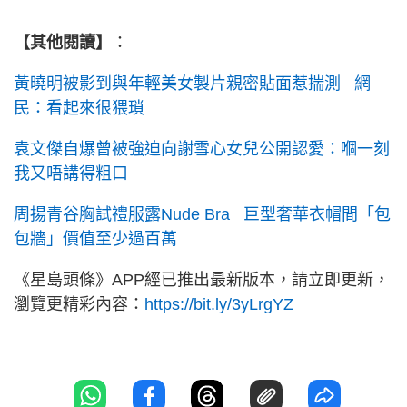
【其他閱讀】
：
黃曉明被影到與年輕美女製片親密貼面惹揣測 網
民：看起來很猥瑣
袁文傑自爆曾被強迫向謝雪心女兒公開認愛：嗰一刻
我又唔講得粗口
周揚青谷胸試禮服露Nude Bra 巨型奢華衣帽間「包
包牆」價值至少過百萬
《星島頭條》APP經已推出最新版本，請立即更新，
瀏覽更精彩內容：
https://bit.ly/3yLrgYZ