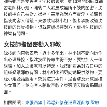
師指她才是受害者。沈技師表示，她13歲開始結識補
習老師林小姐，隨後二人發展成無所不談的閨密，沈
技師指自己被對方操控，甚至為對方而賣淫，並聽其
指使向客人借錢。東張致電林小姐，後者承認收過沈
技師的昂貴禮物，但就否認操控對方，更指沈技師的
神智有問題。
女技師指閨密勸入邪教
沈技師向東張表示，近十多年來，林小姐不斷向她作
出心理操控，指沈技師條命生得不好，要她加入一個
組織，加入之後就可以轉運，沈技師認為對方口中的
組織疑跟邪教有關；林小姐後期更向她提供藥物，要
沈小姐聽話服用。究竟這宗事件，是否涉及邪教操控
少女賣淫、並向客人騙取巨款？東張明天將會揭開謎
團。
相關閱讀：
東張西望｜踢爆外傭在港賣淫亂象 梁敏