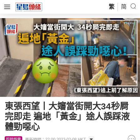
繁
简
東張西望丨大嬸當街開大34秒屙
完即走 遍地「黃金」途人誤踩液
體勁噁心
更新時間：22:00 2023-02-08 HKT
即時娛樂