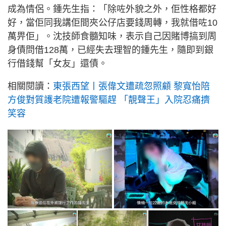
成為情侶。鍾先生指：「除咗外貌之外，佢性格都好
好，當佢同我講佢間夾公仔店要錢周轉，我就借咗10
萬畀佢」。沈技師食髓知味，表示自己因賭博搞到周
身債問借128萬，已經失去理智的鍾先生，隨即到銀
行借錢幫「女友」還債。
相關閱讀：
東張西望丨張偉文遭疏忽照顧 黎寬怡陪
方俊對質護老院遭報警驅趕 「靚聲王」入院忍痛擠
笑容