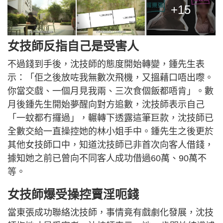
+15
女技師反指自己是受害人
不過錢到手後，沈技師的態度開始轉變，鍾先生表
示：「佢之後放咗我無數次飛機，又搵藉口唔出嚟。
你當交戲、一個月見我兩、三次食個飯都唔肯」。數
月後鍾先生開始夢醒向對方追數，沈技師表示自己
「一蚊都冇攞過」，輾轉下透露這筆巨款，沈技師已
全數交給一直操控她的林小姐手中。鍾先生之後更於
其他女技師口中，知道沈技師已非首次向客人借錢，
據知她之前已曾向不同客人成功借過60萬、90萬不
等。
女技師爆受操控賣淫呃錢
當東張成功聯絡沈技師，事情竟有戲劇化發展，沈技