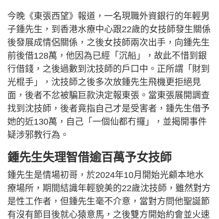
今晚《東張西望》報道，一名現職外資銀行的年輕男
子鍾先生，到香港水療中心跟22歲的女技師發生關係
後發展成情侶關係，之後女技師兩次出手，向鍾先生
前後借128萬，他因為已經「沉船」，故此不惜到銀
行借錢，之後過數到沈技師的戶口中。正所謂「財到
光棍手」，沈技師之後多次放鍾先生飛機更拒絕見
面，後者不忿被騙巨款決定報東張。當東張展開調查
找到沈技師，後者竟指自己才是受害者，鍾先生借予
她的近130萬，自己「一個仙都冇攞」，並揭開事件
疑涉邪教行為。
鍾先生失理智借逾百萬予女技師
鍾先生是情場初哥，於2024年10月開始光顧本地水
療場所，期間結識年輕貌美的22歲沈技師，雖然對方
是性工作者，但鍾先生毫不介意，當對方問他聖誕節
有沒有節目後就心猿意馬，之後雙方開始約會並火速