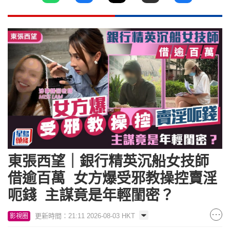
東張西望｜銀行精英沉船女技師
借逾百萬 女方爆受邪教操控賣淫
呃錢 主謀竟是年輕閨密？
更新時間：21:11 2026-08-03 HKT
影視圈