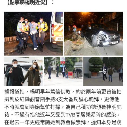
【點擊睇楊明近況】：
+9
據報道指，楊明早年篤信佛教，約於兩年前更曾被拍
攝到於紅磡觀音廟手持3支大香燭誠心跪拜，更傳他
不時就會到寺廟幫忙打掃，為自己積功德頒獲神明庇
祐。不過有指他近年又受到TVB高層樂易玲的感染，
在過去一年更經常隨她到教會做崇拜。據知本身是虔