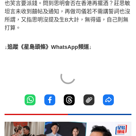
也笑言要派錢。問到思明會否在香港再擺酒？莊思敏
坦言未收到囍帖及通知，再做司儀若不需講誓詞也沒
所謂，又指思明沒提及生B大計，無得逼，自己則無
打算。
↓追蹤《星島頭條》WhatsApp頻道↓