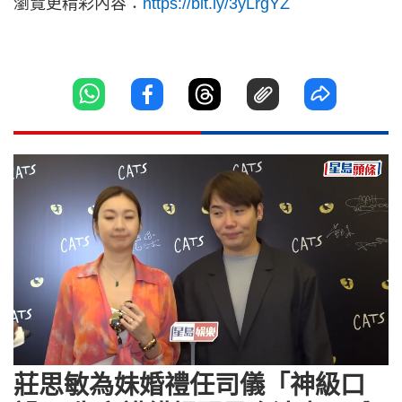
瀏覽更精彩內容：
https://bit.ly/3yLrgYZ
Loaded
:
Unmute
9.34%
莊思敏為妹婚禮任司儀「神級口