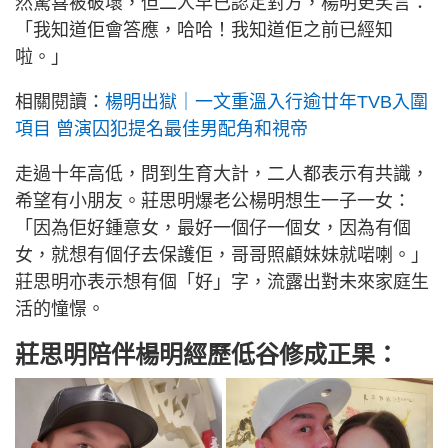
然驚喜被破壞，但二人早已認定對方，楊明更笑言：
「我知道佢會答應，哈哈！我知道佢之前已經知
啦。」
相關閱讀：
楊明出獄｜一文重溫入行逾廿年TVB入圍
項目 曾演囚犯提名最佳男配角和視帝
走過十年高低，問到生育大計，二人都表示有共識，
希望有小朋友。莊思明爆老公楊明想生一子一女：
「因為佢好鍾意女，最好一個仔一個女，因為有個
女，就想有個仔去保護佢，哥哥照顧妹妹就啱喇。」
莊思明亦表示想有個「好」字，流露出對未來家庭生
活的憧憬。
莊思明陪伴楊明經歷低谷修成正果：