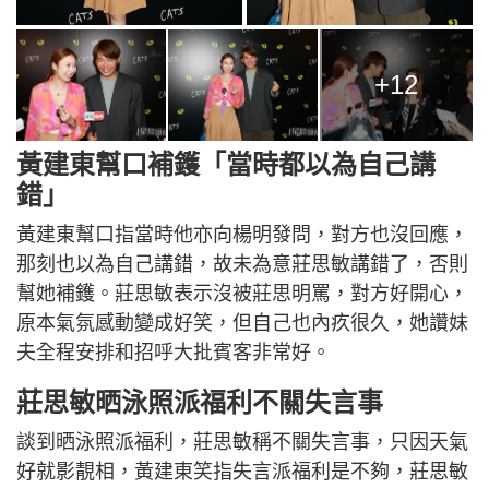
+12
黃建東幫口補鑊「當時都以為自己講
錯」
黃建東幫口指當時他亦向楊明發問，對方也沒回應，
那刻也以為自己講錯，故未為意莊思敏講錯了，否則
幫她補鑊。莊思敏表示沒被莊思明罵，對方好開心，
原本氣氛感動變成好笑，但自己也內疚很久，她讚妹
夫全程安排和招呼大批賓客非常好。
莊思敏晒泳照派福利不關失言事
談到晒泳照派福利，莊思敏稱不關失言事，只因天氣
好就影靚相，黃建東笑指失言派福利是不夠，莊思敏