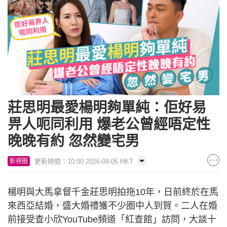
莊思明最愛楊明夠單純：佢好易
畀人呃同利用 爆老公曾經唔定性
晚晚有約 忽然變宅男
更新時間：10:00 2026-08-06 HKT
影視圈
楊明與大馬拿督千金莊思明拍拖10年，日前終於在馬
來西亞結婚，盛大婚禮獲不少圈中人到賀。二人在婚
前接受查小欣YouTube頻道「紅查館」訪問，大談十