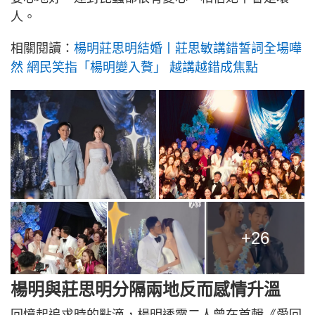
人。
相關閱讀：
楊明莊思明結婚丨莊思敏講錯誓詞全場嘩
然 網民笑指「楊明變入贅」 越講越錯成焦點
+26
楊明與莊思明分隔兩地反而感情升溫