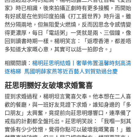
回憶起追求時的點滴，楊明透露二人曾在首輯《愛回
家》時已相識，後來拍攝正劇時有更多接觸，而開始
有好感是在他到印度拍攝《打工捱世界》時升溫。雖
然分隔兩地，但無阻愛火燃燒，反而因思念令感情變
得更濃厚，每日「電話粥」一煲就是兩、三個鐘，像
回到讀書時期一樣。楊明笑言：「返嚟香港，都差唔
多知道大家嘅心意，其實可以話一拍即合。」
相關閱讀：
楊明莊思明結婚丨奢華佈置溫馨時刻高清
逐格睇 馬國明薛家燕等近百藝人到賀勁過台慶
莊思明嬲好友破壞求婚驚喜
提到求婚過程，楊明坦言驚喜欠奉。他本想在二人喜
歡的餐廳，與一班好友見證下求婚，誰知身邊的「多
口朋友」太興奮，竟提前向莊思明爆響口，連準備了
戒指的計劃都全盤托出。莊思明笑說：「我嗰一刻其
實係有少少忟憎，覺得你點可以破壞我嘅驚喜！」雖