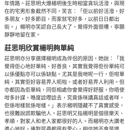
年情路。莊思明大爆楊明後生時相當貪玩活潑，與現
在的宅男形象截然不同，笑言：「佢以前好活潑，好
多朋友，好多節目，而家就宅好多，以前日日都出
街。」楊明亦笑認自己長大了，覺得外面很嘈，寧願
靜靜地留在家。
莊思明欣賞楊明夠單純
莊思明亦分享選擇楊明成為伴侶的原因，她說：「我
覺得佢心地好單純、好善良，其實我覺得佢份單純可
以係優點亦可以係缺點。尤其是我哋呢一行，佢咁單
純，其實佢好容易畀人呃啦，或者好易畀人利用。但
亦都因為佢單純，同佢相處你會覺得好舒服，你唔使
咁多計謀，喺度諗嚟諗去，究竟係咪講真話或者咩，
佢係咁樣就係咁樣。」表示楊明隱藏不了真實感受，
也很難說謊欺騙他人。莊思明又指楊明是個很樂天、
孝順，對家人和老人家都很好的人。而楊明亦大讚老
婆心地好，連對昆蟲都很有愛心，相信她不會是壞