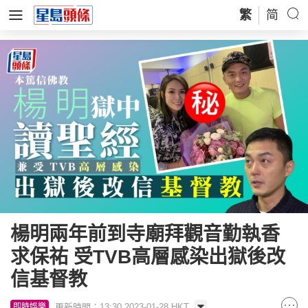
繁
简
楊明兩年前到寺廟拜觀音勤執香
求保祐 受TVB高層感染出獄後改
信基督教
更新時間：13:30 2023-01-28 HKT
即時娛樂