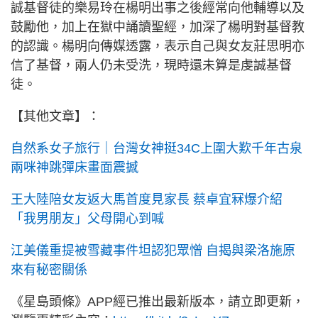
誠基督徒的樂易玲在楊明出事之後經常向他輔導以及
鼓勵他，加上在獄中誦讀聖經，加深了楊明對基督教
的認識。楊明向傳媒透露，表示自己與女友莊思明亦
信了基督，兩人仍未受洗，現時還未算是虔誠基督
徒。
【其他文章】：
自然系女子旅行｜台灣女神挺34C上圍大歎千年古泉
兩咪神跳彈床畫面震撼
王大陸陪女友返大馬首度見家長 蔡卓宜冧爆介紹
「我男朋友」父母開心到喊
江美儀重提被雪藏事件坦認犯眾憎 自揭與梁洛施原
來有秘密關係
《星島頭條》APP經已推出最新版本，請立即更新，