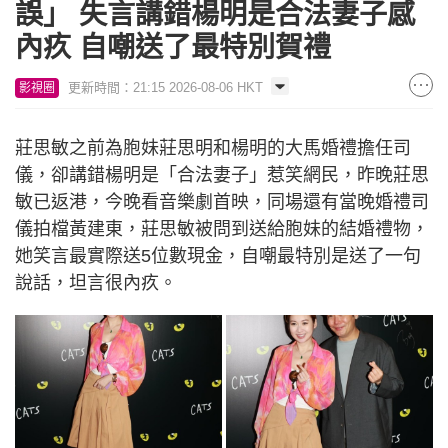
誤」 失言講錯楊明是合法妻子感
內疚 自嘲送了最特別賀禮
更新時間：21:15 2026-08-06 HKT
影視圈
莊思敏之前為胞妹莊思明和楊明的大馬婚禮擔任司
儀，卻講錯楊明是「合法妻子」惹笑網民，昨晚莊思
敏已返港，今晚看音樂劇首映，同場還有當晚婚禮司
儀拍檔黃建東，莊思敏被問到送給胞妹的結婚禮物，
她笑言最實際送5位數現金，自嘲最特別是送了一句
說話，坦言很內疚。