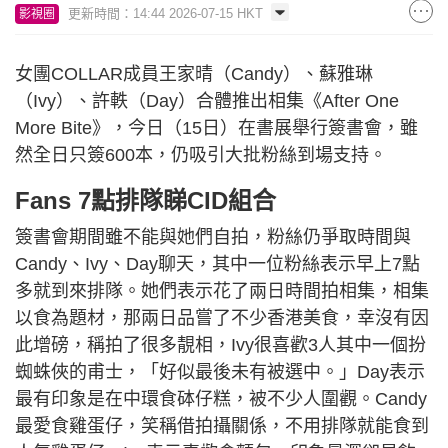
更新時間：14:44 2026-07-15 HKT
影視圈
女團COLLAR成員王家晴（Candy）、蘇雅琳
（Ivy）、許軼（Day）合體推出相集《After One
More Bite》，今日（15日）在書展舉行簽書會，雖
然全日只簽600本，仍吸引大批粉絲到場支持。
Fans 7點排隊睇CID組合
簽書會期間雖不能與她們自拍，粉絲仍爭取時間與
Candy、Ivy、Day聊天，其中一位粉絲表示早上7點
多就到來排隊。她們表示花了兩日時間拍相集，相集
以食為題材，那兩日品嘗了不少香港美食，幸沒有因
此增磅，稱拍了很多靚相，Ivy很喜歡3人其中一個扮
蜘蛛俠的甫士，「好似最後未有被選中。」Day表示
最有印象是在中環食砵仔糕，被不少人圍觀。Candy
最愛食雞蛋仔，笑稱借拍攝關係，不用排隊就能食到