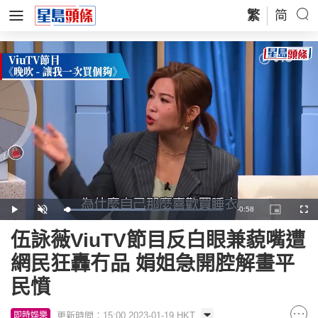
繁
简
Remaining
-
0:58
Loaded
:
Play
Unmute
Picture-
Full
51.15%
in-
Picture
Time
伍詠薇ViuTV節目反白眼兼藐嘴遭
網民狂轟冇品 娟姐急開腔解畫平
民憤
更新時間：15:00 2023-01-19 HKT
即時娛樂