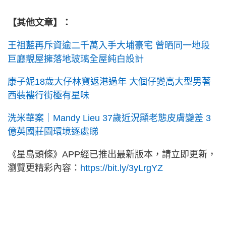
【其他文章】：
王祖藍再斥資逾二千萬入手大埔豪宅 曾晒同一地段
巨廳靚屋擁落地玻璃全屋純白設計
康子妮18歲大仔林寶返港過年 大個仔變高大型男著
西裝褸行街極有星味
洗米華案｜Mandy Lieu 37歲近況顯老態皮膚變差 3
億英國莊園環境逐處睇
《星島頭條》APP經已推出最新版本，請立即更新，
瀏覽更精彩內容：
https://bit.ly/3yLrgYZ