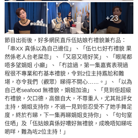
+23
節目出街後，好多網民直斥伍姑娘冇禮貌兼冇品：
「串XX 真係以為自己邊位」、「伍乜乜好冇禮貌 果
然係老人台老屎忽」、「又惡又唔好笑」、「眼尾都
唔多望娟姐 小癲」、「冇諗過，第一集嘉賓表現過
程很不專業和冇基本禮貌，令到2位主持尷尬和難
堪，亦令我們（觀眾）睇得不開心……。」、「以為
自己老seafood 無禮貌，娟姐加油」、「見到佢超級
冇禮貌，欠口德，高傲自大，不尊重人，尤其批評女
主持，娟姐支持你，不過一見到佢忍受不了她手舞足
度，終於冇睇，下一集再睇娟姐支持你」、「句句窒
住哂」及「伍姑娘真係好嘈好無禮貌，成晚唔知睇咗
啲咩，難為咗2位主持！」