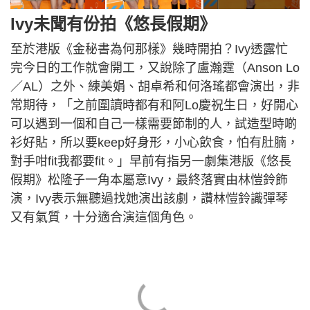
Ivy未聞有份拍《悠長假期》
至於港版《金秘書為何那樣》幾時開拍？Ivy透露忙
完今日的工作就會開工，又說除了盧瀚霆（Anson Lo
／AL）之外、練美娟、胡卓希和何洛瑤都會演出，非
常期待，「之前圍讀時都有和阿Lo慶祝生日，好開心
可以遇到一個和自己一樣需要節制的人，試造型時啲
衫好貼，所以要keep好身形，小心飲食，怕有肚腩，
對手咁fit我都要fit。」早前有指另一劇集港版《悠長
假期》松隆子一角本屬意Ivy，最終落實由林愷鈴飾
演，Ivy表示無聽過找她演出該劇，讚林愷鈴識彈琴
又有氣質，十分適合演這個角色。