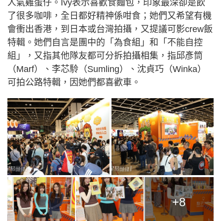
人氣雞蛋仔。Ivy表示喜歡食麵包，印象最深卻是飲
了很多咖啡，全日都好精神係咁食；她們又希望有機
會衝出香港，到日本或台灣拍攝，又提議可影crew飯
特輯。她們自言是團中的「為食組」和「不能自控
組」，又指其他隊友都可分拆拍攝相集，指邱彥筒
（Marf）、李芯駖（Sumling）、沈貞巧（Winka）
可拍公路特輯，因她們都喜歡車。
+8