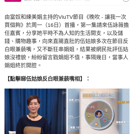
由當奴和練美娟主持的ViuTV節目《晚吹 - 讓我一次
買個夠》於周一（16日）首播，第一集請來伍詠薇擔
任嘉賓，分享她平時不為人知的生活開支，以及儲
錢、購物趣事，向來直腸直肚的伍姑娘多次在節目反
白眼兼藐嘴，又不斷狂串娟姐，結果被網民批評伍姑
娘沒禮貌，紛紛留言戥娟姐不值，事隔幾日，當事人
娟姐終於開腔。
【點擊睇伍姑娘反白眼兼藐嘴相】：