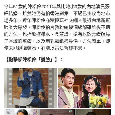
今年51歲的陳松伶2011年與比她小9歲的內地演員張
鐸結婚，雖然她仍有拍香港劇集，不過已主攻內地市
場多年，近年陳松伶亦積極玩社交網。最近內地新冠
肺炎大爆發，陳松伶拍片教粉絲幾個緩解確診後不適
的方法，包括飲檸檬水、食蒸燈，還有以軟膏緩解鼻
子區域的疼痛，以及用乳霜紙擦鼻涕，方法簡單，即
使未能搶購藥物，亦能以古法暫緩不適。
【點擊睇陳松伶「變臉」】
：