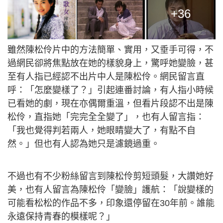
+36
雖然陳松伶片中的方法簡單、實用，又垂手可得，不
過網民卻將焦點放在她的樣貌身上，驚呼她變臉，甚
至有人指已經認不出片中人是陳松伶。網民留言直
呼：「怎麼變樣了？」引起連番討論，有人指小時候
已看她的劇，現在亦偶爾重溫，但看片段認不出是陳
松伶，直指她「完完全全變了」，也有人留言指：
「我也覺得判若兩人，她眼睛變大了，有點不自
然。」但也有人認為她只是濾鏡過重。
不過也有不少粉絲留言到陳松伶剪短頭髮，大讚她好
美，也有人留言為陳松伶「變臉」護航：「說變樣的
可能看松松的作品不多，印象還停留在30年前。誰能
永遠保持青春的模樣呢？」