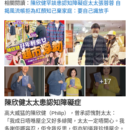
相關閱讀：
陳欣健罕談患認知障礙症太太張蓉蓉 自
揭風流帳拒為紅顏知己棄家庭：要自己識放手
+17
陳欣健太太患認知障礙症
高大威猛的陳欣健（Philip），曾承認愧對太太：
「我成日唔喺屋企又好多緋聞，太太一定唔開心。我
多謝佢嘅容忍，佢令我反思，佢亦知道我珍惜屋企。