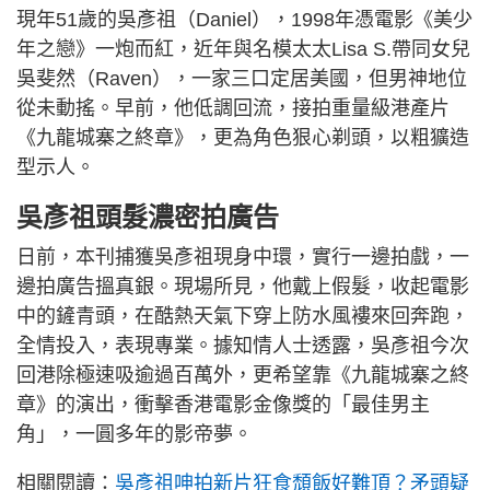
現年51歲的吳彥祖（Daniel），1998年憑電影《美少
年之戀》一炮而紅，近年與名模太太Lisa S.帶同女兒
吳斐然（Raven），一家三口定居美國，但男神地位
從未動搖。早前，他低調回流，接拍重量級港產片
《九龍城寨之終章》，更為角色狠心剃頭，以粗獷造
型示人。
吳彥祖頭髮濃密拍廣告
日前，本刊捕獲吳彥祖現身中環，實行一邊拍戲，一
邊拍廣告搵真銀。現場所見，他戴上假髮，收起電影
中的鏟青頭，在酷熱天氣下穿上防水風褸來回奔跑，
全情投入，表現專業。據知情人士透露，吳彥祖今次
回港除極速吸逾過百萬外，更希望靠《九龍城寨之終
章》的演出，衝擊香港電影金像獎的「最佳男主
角」，一圓多年的影帝夢。
相關閱讀：
吳彥祖呻拍新片狂食頹飯好難頂？矛頭疑