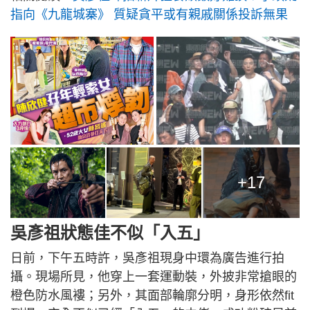
指向《九龍城寨》 質疑貪平或有親戚關係投訴無果
+17
吳彥祖狀態佳不似「入五」
日前，下午五時許，吳彥祖現身中環為廣告進行拍
攝。現場所見，他穿上一套運動裝，外披非常搶眼的
橙色防水風褸；另外，其面部輪廓分明，身形依然fit