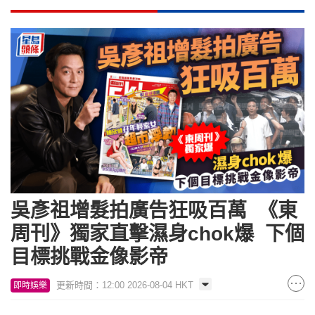
吳彥祖增髮拍廣告狂吸百萬 《東
周刊》獨家直擊濕身chok爆 下個
目標挑戰金像影帝
更新時間：12:00 2026-08-04 HKT
即時娛樂