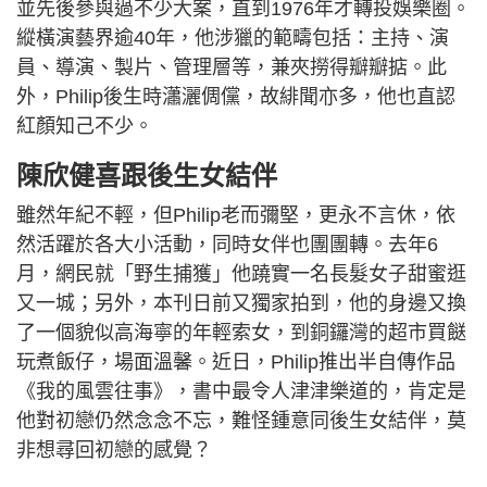
並先後參與過不少大案，直到1976年才轉投娛樂圈。
縱橫演藝界逾40年，他涉獵的範疇包括：主持、演
員、導演、製片、管理層等，兼夾撈得瓣瓣掂。此
外，Philip後生時瀟灑倜儻，故緋聞亦多，他也直認
紅顏知己不少。
陳欣健喜跟後生女結伴
雖然年紀不輕，但Philip老而彌堅，更永不言休，依
然活躍於各大小活動，同時女伴也團團轉。去年6
月，網民就「野生捕獲」他蹺實一名長髮女子甜蜜逛
又一城；另外，本刊日前又獨家拍到，他的身邊又換
了一個貌似高海寧的年輕索女，到銅鑼灣的超市買餸
玩煮飯仔，場面溫馨。近日，Philip推出半自傳作品
《我的風雲往事》，書中最令人津津樂道的，肯定是
他對初戀仍然念念不忘，難怪鍾意同後生女結伴，莫
非想尋回初戀的感覺？