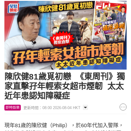
陳欣健81歲覓初戀 《東周刊》獨
家直擊孖年輕索女超市煙韌 太太
近年患認知障礙症
更新時間：08:00 2026-08-04 HKT
即時娛樂
現年81歲的陳欣健（Philip），於60年代加入警隊，