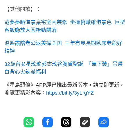
【其他閱讀】：
戴夢夢晒海景豪宅室內裝修 坐擁俯瞰維港景色 巨型
客飯廳放大圓枱勁闊落
溫碧霞陪老公返美探囝囝 三年冇見長期臥床老爺好
精神
32歲台女星瑤瑤郭書瑤谷胸賀聖誕 「無下裝」吊帶
白背心火辣派福利
《星島頭條》APP經已推出最新版本，請立即更新，
瀏覽更精彩內容：
https://bit.ly/3yLrgYZ