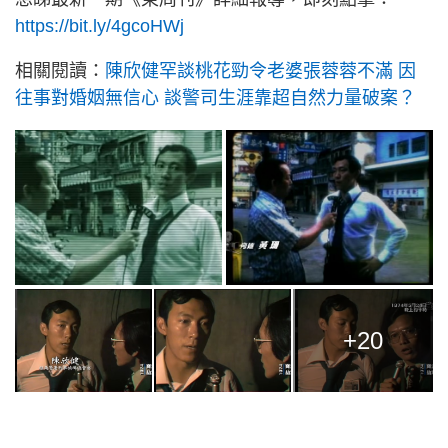
https://bit.ly/4gcoHWj
相關閱讀：
陳欣健罕談桃花勁令老婆張蓉蓉不滿 因
往事對婚姻無信心 談警司生涯靠超自然力量破案？
+20