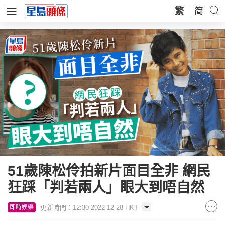
繁
简
51歲陳松伶拍新片面目全非 網民
狂踩「判若兩人」眼大到唔自然
更新時間：12:30 2022-12-28 HKT
即時娛樂