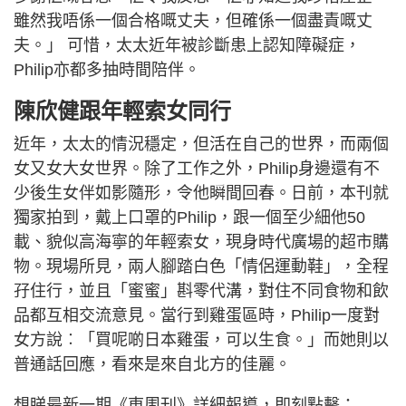
雖然我唔係一個合格嘅丈夫，但確係一個盡責嘅丈
夫。」 可惜，太太近年被診斷患上認知障礙症，
Philip亦都多抽時間陪伴。
陳欣健跟年輕索女同行
近年，太太的情況穩定，但活在自己的世界，而兩個
女又女大女世界。除了工作之外，Philip身邊還有不
少後生女伴如影隨形，令他瞬間回春。日前，本刊就
獨家拍到，戴上口罩的Philip，跟一個至少細他50
載、貌似高海寧的年輕索女，現身時代廣場的超市購
物。現場所見，兩人腳踏白色「情侶運動鞋」，全程
孖住行，並且「蜜蜜」斟零代溝，對住不同食物和飲
品都互相交流意見。當行到雞蛋區時，Philip一度對
女方說︰「買呢啲日本雞蛋，可以生食。」而她則以
普通話回應，看來是來自北方的佳麗。
想睇最新一期《東周刊》詳細報導，即刻點擊：