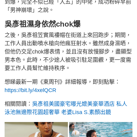
到爆，完全不似已經「入五」的中佬，成功粉碎早前
「男神崩壞」之說。
吳彥祖濕身依然chok爆
之後，吳彥祖笠實風褸帽在街道上來回跑步；期間，
工作人員出動噴水槍向他瘋狂射水。雖然成身濕晒，
但他仍交足chok爆表情，並且沒有放慢腳步，盡顯型
男本色。此時，不少途人被吸引駐足圍觀，更一度需
要工作人員幫忙維持秩序。
想睇最新一期《東周刊》詳細報導，即刻點擊：
https://bit.ly/4xelQCR
相關閱讀：
吳彥祖美國豪宅曝光媲美豪華酒店 私人
泳池無邊際花園超奢華 老婆Lisa S.素顏出鏡