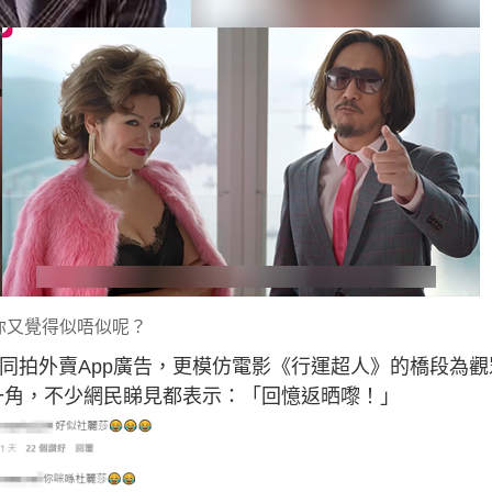
你又覺得似唔似呢？
）一同拍外賣App廣告，更模仿電影《行運超人》的橋段為觀
」 一角，不少網民睇見都表示：「回憶返晒嚟！」