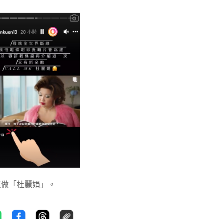
佢做「杜麗娟」。