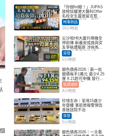
「你個frd廢！」JUPAS
放榜炫耀港大醫科Offer
名校女生囂張留言惹眾
怒 醫學院澄清：宣稱
時事熱話
「40.5分獲錄取」不符事
20小時前
實｜Juicy叮
尖沙咀H8大廈升降機全
停前傳 新義安成員與女
友爭執遭驅逐 涉拖馬刑
毀被捕 警另通緝4男
突發
01:07
5小時前
銀色債券2026｜新一批
銀債每手1萬元 最少4.25
厘 8.21起可申購 發行金
年
額最多550億
投資理財
臥
4小時前
珍惜生命｜荃灣15歲少
年墮樓 事前曾報警預告
昏迷送院不治
突發
5小時前
個
銀色債券2026｜一文看