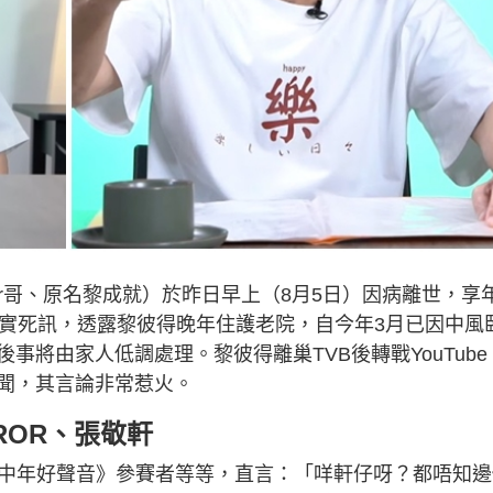
er哥、原名黎成就）於昨日早上（8月5日）因病離世，享
證實死訊，透露黎彼得晚年住護老院，自今年3月已因中風
將由家人低調處理。黎彼得離巢TVB後轉戰YouTube
聞，其言論非常惹火。
RROR、張敬軒
《中年好聲音》參賽者等等，直言：「咩軒仔呀？都唔知邊