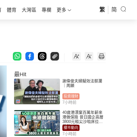
繁
简
育
體育
大灣區
專欄
更多
最Hit
謝偉俊夫婦擬效法蔡瀾
｜周顯
投資理財
7小時前
40歲港漂棄百萬年薪來
港做保險 昔日國企高層
3800元租尖沙咀床位｜
租盤Million
樓市動向
7小時前