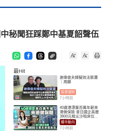
爆圈中秘聞狂踩鄭中基夏韶聲伍
最Hit
謝偉俊夫婦擬效法蔡瀾
｜周顯
投資理財
7小時前
40歲港漂棄百萬年薪來
港做保險 昔日國企高層
3800元租尖沙咀床位｜
租盤Million
樓市動向
7小時前