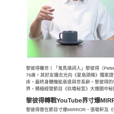
黎彼得離世丨「鬼馬填詞人」黎彼得（Pet
76歲。其好友鍾志光向《星島頭條》獨家
床，最終身體機能衰退與世長辭。黎彼得的後事
界，積極經營節目《玖噏秘笈》大爆圈中秘
黎彼得轉戰YouTube界寸爆MI
黎彼得曾在節目寸爆MIRROR、張敬軒及