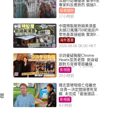
清銀行認購優惠 最多8免
專家料反應熱烈 倡抽30
手
投資理財
17小時前
中國預製屋熱銷美澳墨
夫婦22萬購750呎兩房戶
零地基直接組裝 實測9個
月激讚
海外置業
2026-08-06 06:00 HKT
佘詩曼疑胸壓Chrome
Hearts型男老闆 俯身疑
跟對方背脊零距離接觸
網民驚呼：企側邊唔
影視圈
得？
20小時前
陳志雲哽咽憶亡母離世
自責一決定間接害死至
親 未完成「最後通話」
眾
一生遺憾
影視圈
4小時前