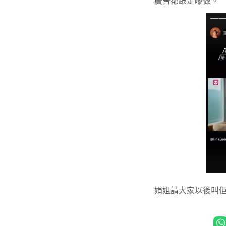
廣告都跟足嚟做。
娟姐請大家以後叫