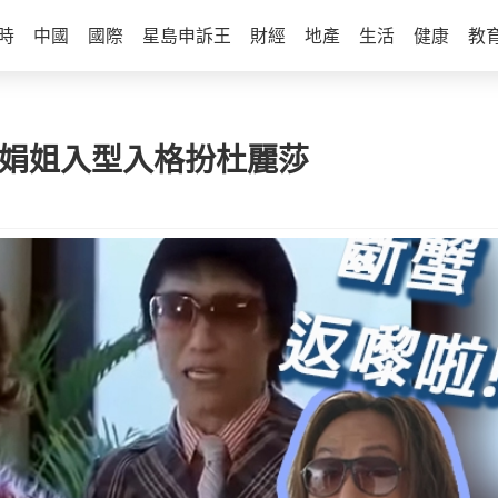
時
中國
國際
星島申訴王
財經
地產
生活
健康
教
 娟姐入型入格扮杜麗莎