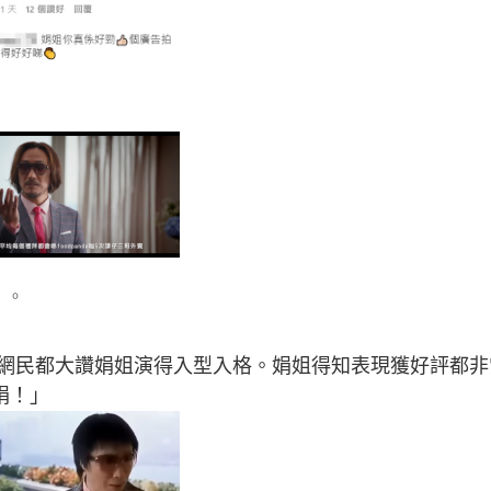
」。
網民都大讚娟姐演得入型入格。娟姐得知表現獲好評都非
麗娟！」