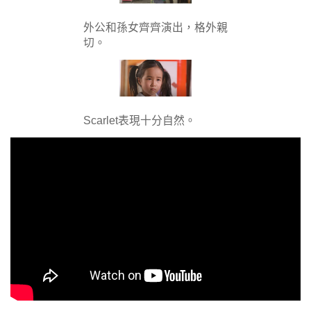
外公和孫女齊齊演出，格外親
切。
Scarlet表現十分自然。