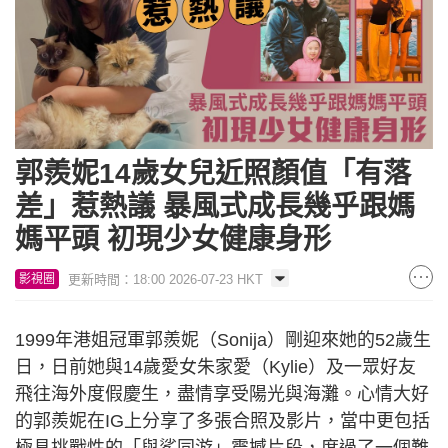
郭羨妮14歲女兒近照顏值「有落
差」惹熱議 暴風式成長幾乎跟媽
媽平頭 初現少女健康身形
更新時間：18:00 2026-07-23 HKT
影視圈
1999年港姐冠軍郭羨妮（Sonija）剛迎來她的52歲生
日，日前她與14歲愛女朱家愛（Kylie）及一眾好友
飛往海外度假慶生，盡情享受陽光與海灘。心情大好
的郭羨妮在IG上分享了多張合照及影片，當中更包括
極具挑戰性的「與鯊同游」震撼片段，度過了一個難