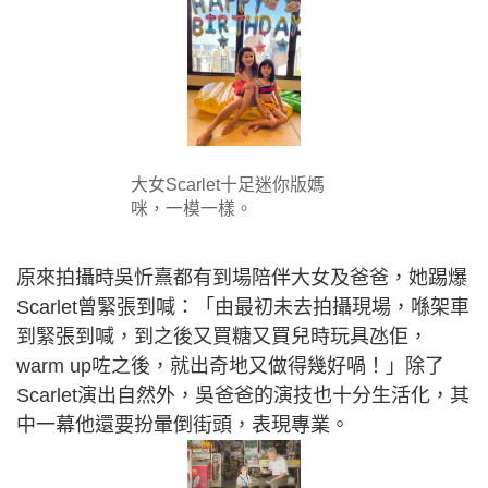
大女Scarlet十足迷你版媽
咪，一模一樣。
原來拍攝時吳忻熹都有到場陪伴大女及爸爸，她踢爆
Scarlet曾緊張到喊：「由最初未去拍攝現場，喺架車
到緊張到喊，到之後又買糖又買兒時玩具氹佢，
warm up咗之後，就出奇地又做得幾好喎！」除了
Scarlet演出自然外，吳爸爸的演技也十分生活化，其
中一幕他還要扮暈倒街頭，表現專業。