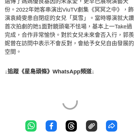
遺傳了媽媽優良基因的朱家愛，更早已展現演藝天
份。2022年她客串演出ViuTV劇集《冥冥之中》，飾
演袁綺雯患自閉症的女兒「莫雪」。當時導演就大讚
首次拍劇的她1面對鏡頭毫不怯場，基本上一Take過
完成，合作非常愉快。對於女兒未來會否入行，郭羨
妮曾在訪問中表示不會反對，會給予女兒自由發展的
空間。
↓追蹤《星島頭條》WhatsApp頻道↓