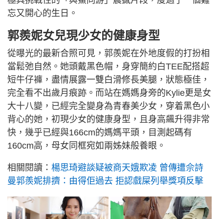
忘又開心的生日。
郭羨妮女兒現少女的健康身型
從曝光的最新合照可見，郭羨妮在外地度假的打扮相
當鬆弛自然。她頭戴黑色帽，身穿簡約白TEE配搭超
短牛仔褲，盡情展露一雙白滑修長美腿，狀態極佳，
完全看不出歲月痕跡。而站在媽媽身旁的Kylie更是女
大十八變，已經完全變身為青春美少女，穿着黑色小
背心的她，初現少女的健康身型，且身高飆升得非常
快，幾乎已經與166cm的媽媽平頭，目測起碼有
160cm高，母女同框宛如兩姊妹般養眼。
相關閱讀：
楊思琦避談疑被商天娥欺凌 曾傳遭佘詩
曼郭羨妮排擠：由得佢過去 拒認戲屎列舉獎項反擊