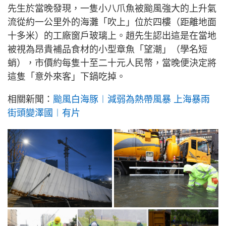
先生於當晚發現，一隻小八爪魚被颱風強大的上升氣
流從約一公里外的海灘「吹上」位於四樓（距離地面
十多米）的工廠窗戶玻璃上。趙先生認出這是在當地
被視為昂貴補品食材的小型章魚「望潮」（學名短
蛸），市價約每隻十至二十元人民幣，當晚便決定將
這隻「意外來客」下鍋吃掉。
相關新聞：
颱風白海豚︱減弱為熱帶風暴 上海暴雨
街頭變澤國︱有片