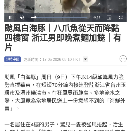
Remaining
-
0:22
Loaded
:
Pause
Unmute
Picture-
Fullscr
100.00%
in-
Picture
颱風白海豚｜八爪魚從天而降黏
Time
四樓窗 浙江男即晚煮麵加餸｜有
片
更新時間：17:05 2026-08-10 HKT
即時中國
颱風「白海豚」周日（9日）下午以14級巔峰風力強
勢直撲華東，在短短70分鐘內接連登陸浙江省台州玉
環市及溫州樂清市。在狂風暴雨肆虐、多地淹水之
際，大風竟為當地居民送上一份意想不到的「海鮮外
賣」。
一名居住在4樓的男子，驚見一隻被強風捲起、活生