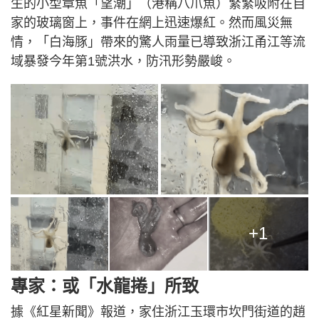
生的小型章魚「望潮」（港稱八爪魚）緊緊吸附在自
家的玻璃窗上，事件在網上迅速爆紅。然而風災無
情，「白海豚」帶來的驚人雨量已導致浙江甬江等流
域暴發今年第1號洪水，防汛形勢嚴峻。
+1
專家：或「水龍捲」所致
據《紅星新聞》報道，家住浙江玉環市坎門街道的趙