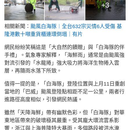
+3
相關新聞：
颱風白海豚︱全台632宗災情6人受傷 基
隆港數十噸重貨櫃連環倒塌｜有片
網民紛紛笑稱這是「大自然的饋贈」與「白海豚的伴
手禮」。氣象專家解釋，「海鮮雨」通常是由颱風強
對流引發的「水龍捲」強大吸力將海洋生物捲入雲
層，再隨雨水落下所致。
值得一提的是，「白海豚」登陸位置與上月11日重創
當地的「巴威」颱風登陸點相距不足一公里，兩者行
進路徑高度相似，引發網民熱議。
雖然「天降海鮮」帶有幽默色彩，但「白海豚」對華
東地區帶來的破壞極其嚴重。受其龐大環流雲系影
響，浙江與上海普降特大暴雨，多個路段被洪水淹