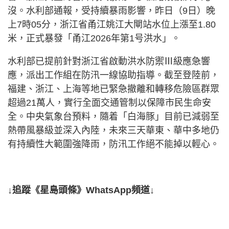
沒。水利部通報，受持續暴雨影響，昨日（9日）晚
上7時05分，浙江省甬江姚江大閘站水位上漲至1.80
米，正式暴發「甬江2026年第1号洪水」。
水利部已提前針對浙江省啟動洪水防禦Ⅲ級應急響
應，派出工作組在防汛一線協助指導。截至登陸前，
福建、浙江、上海等地已緊急撤離和轉移危險區群眾
超過21萬人，實行全面交通管制以保障市民生命安
全。中央氣象台預料，隨着「白海豚」目前已減弱至
熱帶風暴級並深入內陸，未來三天華東、華中多地仍
有持續性大範圍強降雨，防汛工作絕不能掉以輕心。
↓追蹤《星島頭條》WhatsApp頻道↓