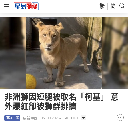
繁
简
非洲獅因短腿被取名「柯基」 意
外爆紅卻被獅群排擠
更新時間：19:00 2025-11-01 HKT
即時中國