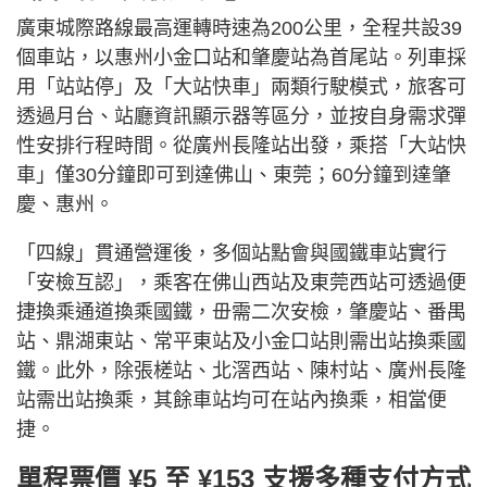
廣東城際路線最高運轉時速為200公里，全程共設39
個車站，以惠州小金口站和肇慶站為首尾站。列車採
用「站站停」及「大站快車」兩類行駛模式，旅客可
透過月台、站廳資訊顯示器等區分，並按自身需求彈
性安排行程時間。從廣州長隆站出發，乘搭「大站快
車」僅30分鐘即可到達佛山、東莞；60分鐘到達肇
慶、惠州。
「四線」貫通營運後，多個站點會與國鐵車站實行
「安檢互認」，乘客在佛山西站及東莞西站可透過便
捷換乘通道換乘國鐵，毌需二次安檢，肇慶站、番禺
站、鼎湖東站、常平東站及小金口站則需出站換乘國
鐵。此外，除張槎站、北滘西站、陳村站、廣州長隆
站需出站換乘，其餘車站均可在站內換乘，相當便
捷。
單程票價 ¥5 至 ¥153 支援多種支付方式