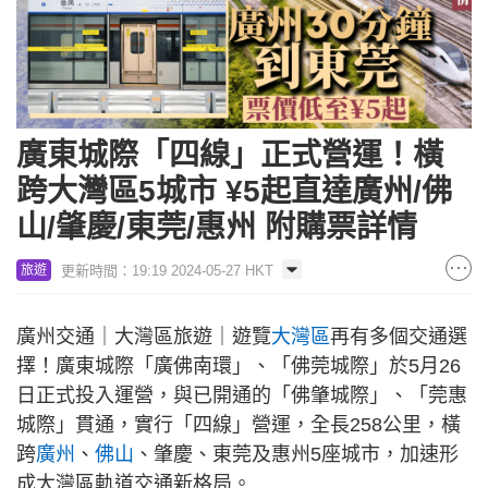
廣東城際「四線」正式營運！橫
跨大灣區5城市 ¥5起直達廣州/佛
山/肇慶/東莞/惠州 附購票詳情
更新時間：19:19 2024-05-27 HKT
旅遊
廣州交通｜大灣區旅遊｜遊覽
大灣區
再有多個交通選
擇！廣東城際「廣佛南環」、「佛莞城際」於5月26
日正式投入運營，與已開通的「佛肇城際」、「莞惠
城際」貫通，實行「四線」營運，全長258公里，橫
跨
廣州
、
佛山
、肇慶、東莞及惠州5座城市，加速形
成大灣區軌道交通新格局。