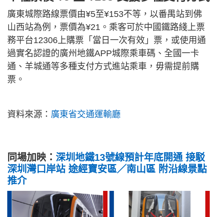
廣東城際路線票價由¥5至¥153不等，以番禺站到佛
山西站為例，票價為¥21。乘客可於中國鐵路綫上票
務平台12306上購票「當日一次有效」票，或使用通
過實名認證的廣州地鐵APP城際乘車碼、全國一卡
通、羊城通等多種支付方式進站乘車，毋需提前購
票。
資料來源：
廣東省交通運輸廳
同場加映：
深圳地鐵13號線預計年底開通 接駁
深圳灣口岸站 途經寶安區／南山區 附沿線景點
推介