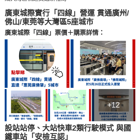
廣東城際實行「四線」營運 貫通廣州/
佛山/東莞等大灣區5座城市
廣東城際「四線」票價＋購票詳情：
+12
設站站停、大站快車2類行駛模式 與國
鐵車站「安檢互認」