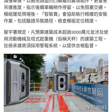
減慢車速，以避免路面凹凸顛簸而震壞組件，更留意
吊運進度，指示後續車輛稍作停留，以免阻塞交通。
模組運抵現場後，「智裝寶」會協助執行精確的安裝
作業，包括驗證吊裝路徑、檢查模組定位精度。
屋宇署規定，凡預算建築成本超過3000萬元並涉及使
用流動機械及塔式起重機（俗稱天秤）的建築工程，
註冊承建商須採用警報系統，以提供合格監督。