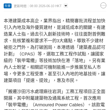
更新時間：08:00 2026-06-10 HKT
社會
本港建築成本高企，業界指出，精簡審批流程並加快
引入內地及海外優質建材，是減低成本的關鍵。有建
造業人士指，過去引入創新技術時，往往面對首例難
求、批核繁複和要求不一的3大痛點，導致不少建材
被拒之門外。為打破困局，本港透過「建築產品認可
計劃」（CPAS）等，選取工務工程作試點，讓國家
級的「裝甲電纜」等技術加快在港「落地」。另有業
內人士盼望，相關認可機制能進一步推展至私人市
場，令更多工程受惠，甚至引入內地的地基技術，讓
建築項目「提速、提效」，惠及市民。
「搬遷沙田污水處理廠往岩洞」工務工程項目正全面
開展，其中附屬建築物及通風系統工程，首次應用
「裝甲電纜」（Armoured Power Cables）。該款電