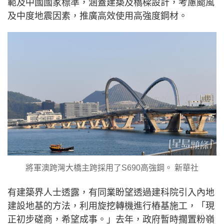
範及中國國家標準，涵蓋建築及橋樑設計，考慮颱風
及中度地震因素，推廣高效使用高強度鋼材。
將軍澳跨灣大橋主跨採用了S690高強鋼。 新華社
有建築界人士透露，有同業盼望透過建科院引入內地
建設地基的方法，利用旋挖轉機進行樁基施工，「現
正初步磋商，希望成事。」去年，政府暫時擱置粉嶺