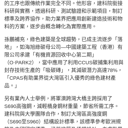
的工序也跟傳統作業完全不同。他形容，建科院銜接
科研與實務，透過科研、測試驗證和示範項目，制訂
標準及跨界協作，助力業界把應用創新建造技術和物
料的方案，逐步由概念轉化為實際應用。
孫鵬補充，綠色建築是全球趨勢，已成主流逐步「落
地」，如海旭綠碳母公司—中國建築工程（香港）有
限公司承建「有機資源回收中心第二期」
（O·PARK2），當中應用了利用CCUS碳捕集利用與
封存技術生產的「吸碳磚」，其減碳潛力高達78%，
「CPAS有助業界從大灣區引入優秀的綠色建材產
品。」
另有業內人士舉例，將軍澳跨灣大橋主跨採用了
S690高強鋼，減輕橋身鋼材重量，節省所需工序。
建科院與大學團隊合作，制訂大灣區高強度鋼
（S690至S960）結構設計標準，該標準參考歐洲規