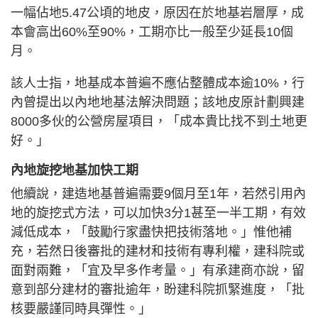
一幅佔地5.47公頃的地皮，原因在於地基岩層厚，成
本會高出60%至90%，工期亦比一般至少延長10個
月。
該人士指，地基成本普遍不應佔整體成本逾10%，行
內曾提出以內地地基法解決問題；該地皮原計劃興建
8000多伙的公營房屋項目，「成本貴比找不到土地更
好。」
內地旋挖地基加快工期
他續說，建造地基普遍需要9個月至1年，若然引用內
地的旋挖式方法，可以加快3分1甚至一半工期，有效
減低成本，「鼓勵行家盡快把技術落地。」惟他補
充，若然日後審批的建材和技術有專利權，建科院或
面對兩難，「宜及早多作考量。」有承建商亦說，留
意到部分建材的審批逾年，盼建科院抓緊進度，「批
核要嚴謹同時具彈性。」