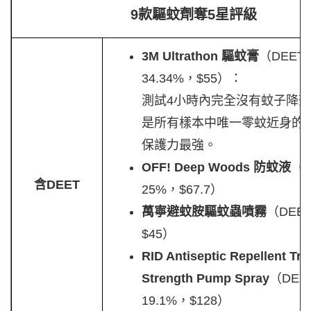
9款驅蚊劑奪5星評級
3M Ultrathon 驅蚊膏
（DEET
34.34%，$55）：
測試4小時內完全沒有蚊子降
是所有樣本中唯一零蚊近身的
保護力最強。
OFF! Deep Woods 防蚊液
（D
含DEET
25%，$67.7）
萬寧避蚊胺驅蚊蟲噴霧
（DEET
$45）
RID Antiseptic Repellent Tro
Strength Pump Spray
（DEE
19.1%，$128）