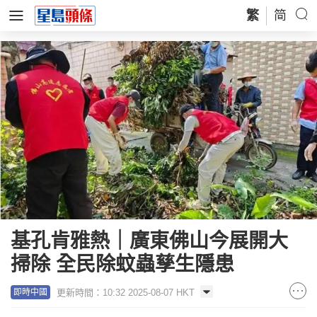
繁
简
基孔肯雅熱｜廣東佛山今展開大
掃除 全民除蚊蟲孳生隱患
更新時間：10:32 2025-08-07 HKT
即時中國