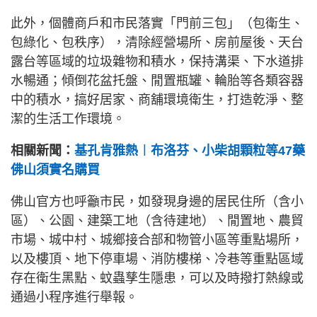
此外，個體商戶和市民落實「門前三包」（包衛生、
包綠化、包秩序），清除經營場所、房前屋後、天台
露台等區域的垃圾雜物和積水，保持溝渠、下水道排
水暢通；傾倒花盆托盤、閒置瓶罐、輪胎等各類容器
中的積水，搞好居家、商舖環境衛生，打造乾淨、整
潔的生活工作環境。
相關新聞：
基孔肯雅熱︱布洛芬、小柴胡顆粒等47藥
佛山須實名購買
佛山官方也呼籲市民，如發現身邊的居民住所（含小
區）、公園、建築工地（含待建地）、閒置地、農貿
市場、城中村、城鄉接合部和物管小區等重點場所，
以及樓頂、地下停車場、消防樓梯、冷巷等重點區域
存在衛生黑點、蚊蟲孳生隱患，可以及時撥打熱線或
通過小程序進行舉報。