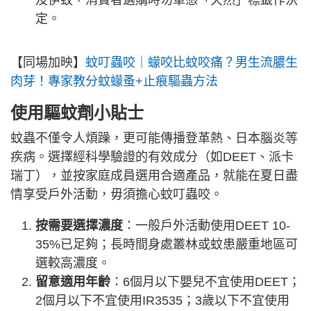
定。
【同場加映】
蚊叮蟲咬｜蠓咬比蚊咬痛？男生流膿生
肉芽！專家教分蚊蠓蚤+止痕驅蟲方法
使用驅蚊劑小貼士
蚊蟲不僅令人煩躁，更可能傳播登革熱、日本腦炎等
疾病。選擇經科學驗證的有效成分（如DEET、派卡
瑞丁），並按家庭成員選用合適產品，就能在夏日盡
情享受戶外活動，毋須擔心蚊叮蟲咬。
按需要選擇濃度
：一般戶外活動使用DEET 10-
35%已足夠；長時間身處叢林或蚊患嚴重地區可
選較高濃度。
留意適用年齡
：6個月以下嬰兒不宜使用DEET；
2個月以下不宜使用IR3535；3歲以下不宜使用