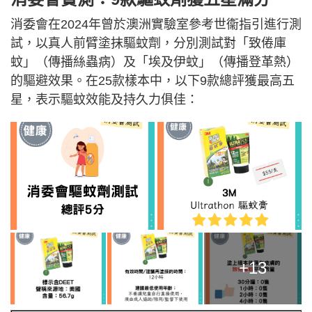
消委會在2024年曾於澳洲實驗室參考世衞指引進行測
試，以真人前臂塗抹驅蚊劑，分別測試對「致倦庫
蚊」（傳播絲蟲病）及「埃及伊蚊」（傳播登革熱）
的驅避效果。在25款樣本中，以下9款總評獲最高五
星，表示驅蚊效能及持久力俱佳：
+13