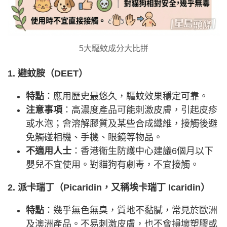
5大驅蚊成分大比拼
1. 避蚊胺（DEET）
特點
：應用歷史最悠久，驅蚊效果穩定可靠。
注意事項
：高濃度產品可能刺激皮膚，引起皮疹
或水泡；會溶解膠質及某些合成纖維，接觸後避
免觸碰相機、手機、眼鏡等物品。
不適用人士
：香港衞生防護中心建議6個月以下
嬰兒不宜使用。對貓狗有劇毒，不宜接觸。
2. 派卡瑞丁（Picaridin，又稱埃卡瑞丁 Icaridin）
特點
：幾乎無色無臭，質地不黏膩，常見於歐洲
及澳洲產品。不易刺激皮膚，也不會損壞塑膠或