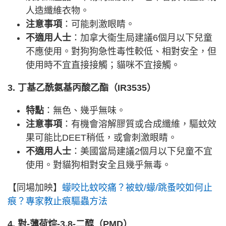
人造纖維衣物。
注意事項
：可能刺激眼睛。
不適用人士
：加拿大衞生局建議6個月以下兒童
不應使用。對狗狗急性毒性較低、相對安全，但
使用時不宜直接接觸；貓咪不宜接觸。
3. 丁基乙酰氨基丙酸乙酯（IR3535）
特點
：無色、幾乎無味。
注意事項
：有機會溶解膠質或合成纖維，驅蚊效
果可能比DEET稍低，或會刺激眼睛。
不適用人士
：美國當局建議2個月以下兒童不宜
使用。對貓狗相對安全且幾乎無毒。
【同場加映】
蠓咬比蚊咬痛？被蚊/蠓/跳蚤咬如何止
痕？專家教止痕驅蟲方法
4. 對-薄荷烷-3,8-二醇（PMD）