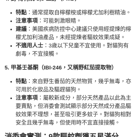
特點
：通常提取自檸檬桉或檸檬尤加利樹精油。
注意事項
：可能刺激眼睛。
建議
：美國疾病防控中心建議只使用經提煉的檸
檬尤加利油產品，未經提煉者驅蚊效果成疑。
不適用人士
：3歲以下兒童不宜使用。對貓狗有
劇毒，不宜接觸。
5. 甲基壬基酮（IBI-246，又稱野紅茄提取物）
特點
：來自野生番茄的天然物質，幾乎無毒，亦
可用於化妝品及驅趕貓狗。
注意事項
：屬較新成分，部分天然產品以此為主
要賣點，但消委會測試顯示部分天然成分產品驅
蚊效果不理想，甚至吸引更多蚊子。對貓狗相對
安全且幾乎無毒，但使用時不宜直接接觸。
消委會實測：9款驅蚊劑獲五星滿分