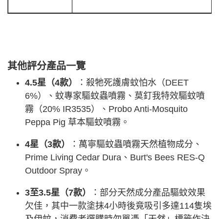
其他評分產品一覽
4.5星（4款）
：殺牠死護膚蚊怕水（DEET
6%）、蚊專家驅蚊蟲噴霧、莫釘我特效驅蚊噴
霧（20% IR3535）、Probo Anti-Mosquito
Peppa Pig 草本驅蚊噴霧。
4星（3款）
：萬寧驅蚊蟲噴霧天然植物成分、
Prime Living Cedar Dura、Burt's Bees RES-Q
Outdoor Spray。
3至3.5星（7款）
：部分天然成分產品驅蚊效果
欠佳，其中一款塗抹4小時後竟吸引多達114隻埃
及伊蚊，消費者選購時勿單憑「天然」標籤作決