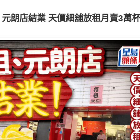
、元朗店結業 天價細舖放租月賣3萬