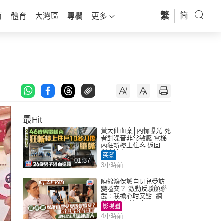
繁
简
育
體育
大灣區
專欄
更多
最Hit
黃大仙血案│內情曝光 死
者對噪音非常敏感 電梯
內狂斬樓上住客 返回住
所墮樓亡
突發
01:37
3小時前
陳錦鴻保護自閉兒受訪
變嗌交？ 激動反駁顏聯
武：我擔心咁又點 網民
批主持咄咄逼人
影視圈
4小時前