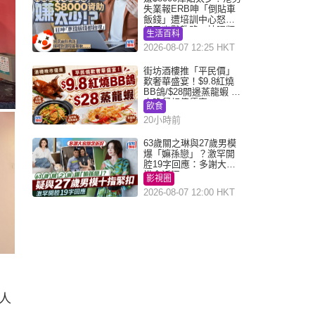
失業報ERB呻「倒貼車
飯錢」遭培訓中心怒轟
網民幽默教路：揀呢類
生活百科
課程唔會蝕...
2026-08-07 12:25 HKT
街坊酒樓推「平民價」
歎奢華盛宴！$9.8紅燒
BB鴿/$28開邊蒸龍蝦 3
大晚餐超值優惠
飲食
20小時前
63歲關之琳與27歲男模
爆「嫲孫戀」？激罕開
腔19字回應：多謝大家
掛念近況
影視圈
2026-08-07 12:00 HKT
人