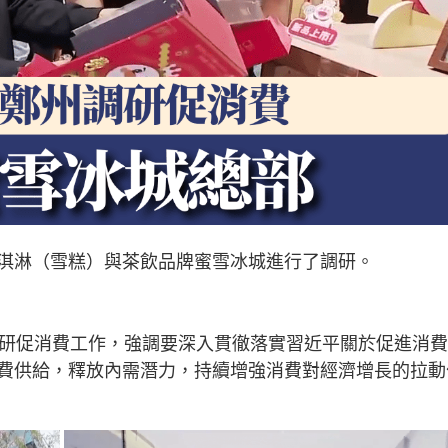
淇淋（雪糕）與茶飲品牌蜜雪冰城進行了調研。
調研促消費工作，強調要深入貫徹落實習近平關於促進消
費供給，釋放內需潛力，持續增強消費對經濟增長的拉動