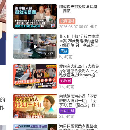
謝偉俊夫婦擬效法蔡瀾
｜周顯
投資理財
2026-08-07 06:00 HKT
黃大仙上邨7分鐘內連爆
血案 26歲男電梯內全身
刀傷送院 另一46歲男倒
斃平台
突發
01:37
5小時前
愛回家大結局｜7大綠葉
身家過億背景驚人 三太
私伙鱷魚皮Hermès拍劇
蘇姐原來是半山樓后
影視圈
17小時前
內地媽居港心得「不要
費的
臉的人得到一切」！分
享3方面「豁出去」有著
作
數 網民：你好厲害
生活百科
21小時前
港男偷聽驚悉老竇坐擁