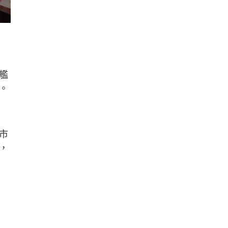
艦
。
市
，