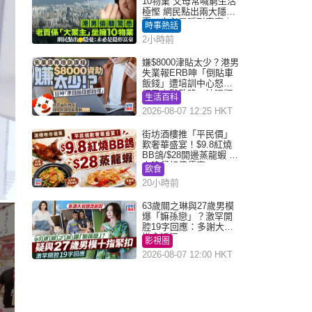
10物業 父母常喊窮生活
極慳 網民點出兩大隱
憂：未必是隱形富豪｜
時事熱話
Juicy叮
2小時前
嫌$8000津貼太少？港男
失業報ERB呻「倒貼車
飯錢」遭培訓中心怒轟
網民幽默教路：揀呢類
生活百科
課程唔會蝕...
2026-08-07 12:25 HKT
街坊酒樓推「平民價」
歎奢華盛宴！$9.8紅燒
BB鴿/$28開邊蒸龍蝦 3
大晚餐超值優惠
飲食
20小時前
63歲關之琳與27歲男模
爆「嫲孫戀」？激罕開
腔19字回應：多謝大家
掛念近況
影視圈
2026-08-07 12:00 HKT