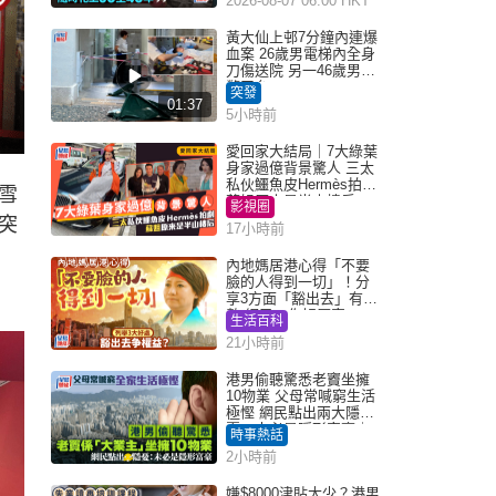
2026-08-07 06:00 HKT
黃大仙上邨7分鐘內連爆
血案 26歲男電梯內全身
刀傷送院 另一46歲男倒
斃平台
突發
01:37
5小時前
愛回家大結局｜7大綠葉
身家過億背景驚人 三太
私伙鱷魚皮Hermès拍劇
雪
蘇姐原來是半山樓后
影視圈
突
17小時前
內地媽居港心得「不要
臉的人得到一切」！分
享3方面「豁出去」有著
數 網民：你好厲害
生活百科
21小時前
港男偷聽驚悉老竇坐擁
10物業 父母常喊窮生活
極慳 網民點出兩大隱
憂：未必是隱形富豪｜
時事熱話
Juicy叮
2小時前
嫌$8000津貼太少？港男