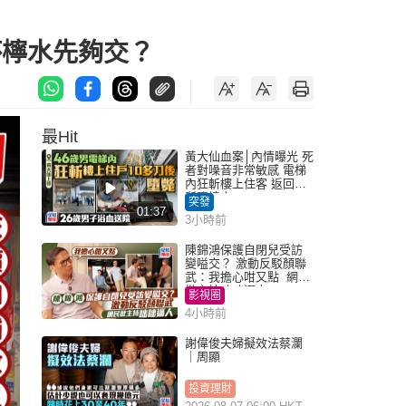
杯檸水先夠交？
最Hit
黃大仙血案│內情曝光 死
者對噪音非常敏感 電梯
內狂斬樓上住客 返回住
所墮樓亡
突發
01:37
3小時前
陳錦鴻保護自閉兒受訪
變嗌交？ 激動反駁顏聯
武：我擔心咁又點 網民
批主持咄咄逼人
影視圈
4小時前
謝偉俊夫婦擬效法蔡瀾
｜周顯
投資理財