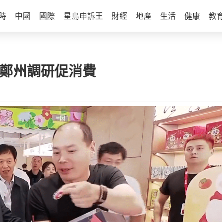
時
中國
國際
星島申訴王
財經
地產
生活
健康
教
長鄭州調研促消費