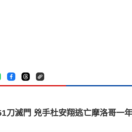
51刀滅門 兇手杜安翔逃亡摩洛哥一