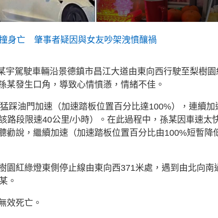
被撞身亡 肇事者疑因與女友吵架洩憤釀禍
人廖某宇駕駛車輛沿景德鎮市昌江大道由東向西行駛至梨樹園
孫某發生口角，導致心情憤懣，情緒不佳。
即猛踩油門加速（加速踏板位置百分比達100%），連續加
（該路段限速40公里/小時）。在此過程中，孫某因車速太
聽勸說，繼續加速（加速踏板位置百分比由100%短暫降
樹園紅綠燈東側停止線由東向西371米處，遇到由北向南
某。
無效死亡。