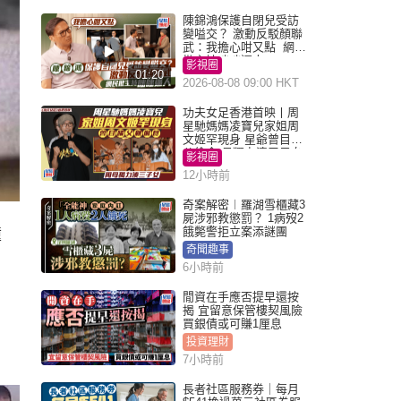
陳錦鴻保護自閉兒受訪
變嗌交？ 激動反駁顏聯
武：我擔心咁又點 網民
批主持咄咄逼人
影視圈
01:20
2026-08-08 09:00 HKT
功夫女足香港首映丨周
星馳媽媽凌寶兒家姐周
文姬罕現身 星爺曾目睹
父偷食 母獨力湊三子女
影視圈
12小時前
奇案解密︱羅湖雪櫃藏3
屍涉邪教懲罰？ 1病歿2
餓斃警拒立案添謎團
撞
奇聞趣事
6小時前
閒資在手應否提早還按
揭 宜留意保管樓契風險
買銀債或可賺1厘息
投資理財
7小時前
長者社區服務券｜每月