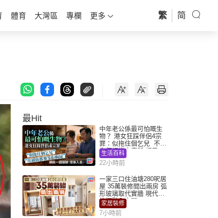
繁
简
育
體育
大灣區
專欄
更多
最Hit
中年老公係最可怕嘅生
物？ 港女狂踩伴侶4宗
罪：似拖住個乞兒 不解
為何經常去廁所 網民一
生活百科
語道破
22小時前
一家三口住油塘280呎居
屋 35萬裝修間出兩房 弧
形玻璃取代實牆 現代神
枱櫃融入玄關
家居裝修
7小時前