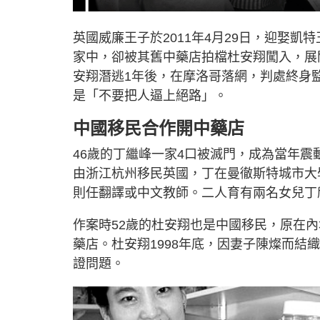
英國威廉王子於2011年4月29日，迎娶
家中，卻被其舊中藥店拍檔杜安翔闖入，展
安翔潛逃1年後，在摩洛哥落網，判處終身
是「不要把人逼上絕路」。
中國移民合作開中藥店
46歲的丁繼峰一家4口被滅門，成為當年震
由浙江杭州移民英國，丁在曼徹斯特城市大學（Manche
則任翻譯或中文教師。二人育有兩名女兒丁欣（X
作案時52歲的杜安翔也是中國移民，原在內地
藥店。杜安翔1998年底，因妻子陳燦而
證問題。