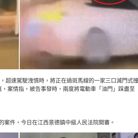
爭執，超速駕駛洩憤時，將正在過斑馬線的一家三口滅門式
庭，案情指，被告事發時，兩度將電動車「油門」踩盡至
的案件，今日在江西景德鎮中級人民法院開審。