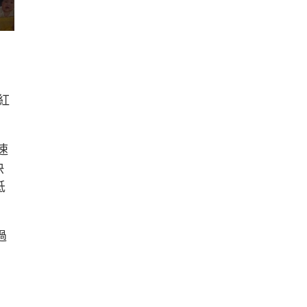
紅
速
快
低
過