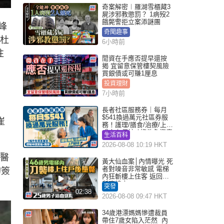
奇案解密︱羅湖雪櫃藏3
屍涉邪教懲罰？ 1病歿2
餓斃警拒立案添謎團
峰
奇聞趣事
。杜
6小時前
往
閒資在手應否提早還按
揭 宜留意保管樓契風險
買銀債或可賺1厘息
投資理財
7小時前
）
長者社區服務券｜每月
$541換過萬元社區券服
崔
務！護理/膳食/治療/上門
或中心任揀 1條件免資產
生活百科
審查（附申請資格及教
2026-08-08 10:19 HKT
學）
中醫
黃大仙血案│內情曝光 死
者對噪音非常敏感 電梯
的簽
內狂斬樓上住客 返回住
所墮樓亡
突發
02:38
2026-08-08 09:47 HKT
34歲港漂媽媽慘遭裁員
帶住7歲女陷入茫然 內