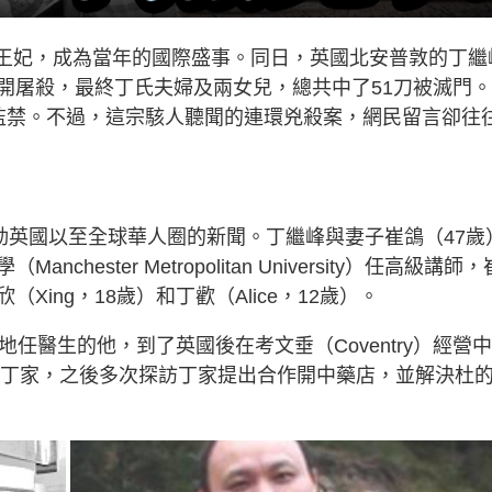
凱特王妃，成為當年的國際盛事。同日，英國北安普敦的丁繼
開屠殺，最終丁氏夫婦及兩女兒，總共中了51刀被滅門
監禁。不過，這宗駭人聽聞的連環兇殺案，網民留言卻往
動英國以至全球華人圈的新聞。丁繼峰與妻子崔鴿（47歲
ster Metropolitan University）任高級講師，
ing，18歲）和丁歡（Alice，12歲）。
任醫生的他，到了英國後在考文垂（Coventry）經營
結織丁家，之後多次探訪丁家提出合作開中藥店，並解決杜