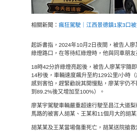
相關新聞：
瘋狂駕駛｜江西景德鎮1家3口
起訴書指，2024年10月2日夜間，被告
綠燈路口，在等待紅綠燈時，他與同車朋友
18時42分許綠燈亮起後，被告人廖某宇隨
14秒後，車輛速度飆升至約129公里/小時
感到害怕，趕緊勸說其開慢點，廖某宇仍不
到89.2%後又增加至100%）。
廖某宇駕駛車輛嚴重超速行駛至昌江大道梨
馬路的被害人胡某、王某和11個月大的胡某
胡某某及王某當場傷重死亡，胡某送院搶救