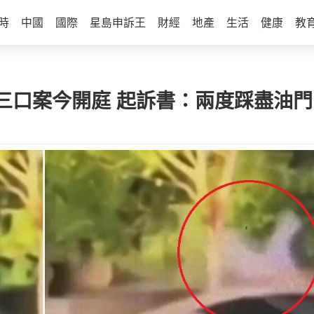
時
中國
國際
星島申訴王
財經
地產
生活
健康
教
三口案今開庭 起訴書：兩度踩盡油門