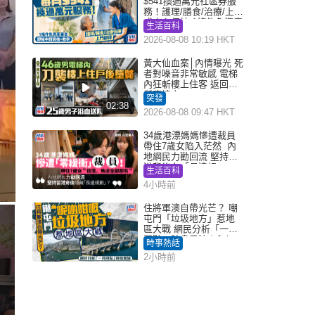
$541換過萬元社區券服
務！護理/膳食/治療/上門
或中心任揀 1條件免資產
生活百科
審查（附申請資格及教
2026-08-08 10:19 HKT
學）
黃大仙血案│內情曝光 死
者對噪音非常敏感 電梯
內狂斬樓上住客 返回住
所墮樓亡
突發
02:38
2026-08-08 09:47 HKT
34歲港漂媽媽慘遭裁員
帶住7歲女陷入茫然 內
地網民力勸回流 堅持留
港背後有「長遠規
生活百科
劃」？
4小時前
住將軍澳自帶光芒？ 嘲
屯門「垃圾地方」惹地
區大戰 網民分析「一共
同點」秒息風波｜Juicy
時事熱話
叮
2小時前