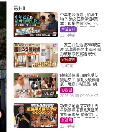
最Hit
中年老公係最可怕嘅生
物？ 港女狂踩伴侶4宗
罪：似拖住個乞兒 不解
為何經常去廁所 網民一
生活百科
語道破
22小時前
一家三口住油塘280呎居
屋 35萬裝修間出兩房 弧
形玻璃取代實牆 現代神
枱櫃融入玄關
家居裝修
7小時前
陳錦鴻保護自閉兒受訪
變嗌交？ 激動反駁顏聯
武：我擔心咁又點 網民
批主持咄咄逼人
影視圈
01:20
2026-08-08 09:00 HKT
功夫女足香港首映丨周
星馳媽媽凌寶兒家姐周
文姬罕現身 星爺曾目睹
父偷食 母獨力湊三子女
影視圈
12小時前