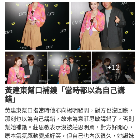
+12
黃建東幫口補鑊「當時都以為自己講
錯」
黃建東幫口指當時他亦向楊明發問，對方也沒回應，
那刻也以為自己講錯，故未為意莊思敏講錯了，否則
幫她補鑊。莊思敏表示沒被莊思明罵，對方好開心，
原本氣氛感動變成好笑，但自己也內疚很久，她讚妹