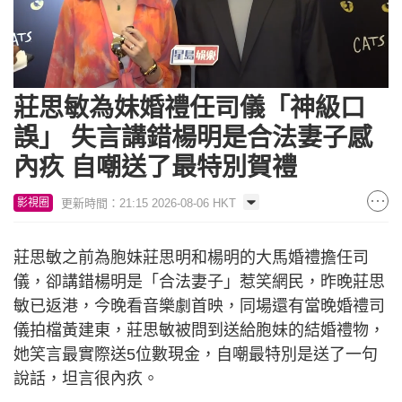
Loaded
:
Unmute
9.34%
莊思敏為妹婚禮任司儀「神級口
誤」 失言講錯楊明是合法妻子感
內疚 自嘲送了最特別賀禮
更新時間：21:15 2026-08-06 HKT
影視圈
莊思敏之前為胞妹莊思明和楊明的大馬婚禮擔任司
儀，卻講錯楊明是「合法妻子」惹笑網民，昨晚莊思
敏已返港，今晚看音樂劇首映，同場還有當晚婚禮司
儀拍檔黃建東，莊思敏被問到送給胞妹的結婚禮物，
她笑言最實際送5位數現金，自嘲最特別是送了一句
說話，坦言很內疚。