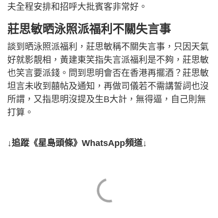
夫全程安排和招呼大批賓客非常好。
莊思敏晒泳照派福利不關失言事
談到晒泳照派福利，莊思敏稱不關失言事，只因天氣
好就影靚相，黃建東笑指失言派福利是不夠，莊思敏
也笑言要派錢。問到思明會否在香港再擺酒？莊思敏
坦言未收到囍帖及通知，再做司儀若不需講誓詞也沒
所謂，又指思明沒提及生B大計，無得逼，自己則無
打算。
↓追蹤《星島頭條》WhatsApp頻道↓