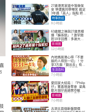
27歲港男家道中落做保
安 慘遭舊同學嘲笑 捱足
3年遇「高人」指點 終辭
職宣告「轉做一事」｜
時事熱話
Juicy叮
8小時前
63歲關之琳與27歲男模
爆「嫲孫戀」？激罕開
腔19字回應：多謝大家
掛念近況
影視圈
12小時前
內地媽居港心得「不要
臉的人得到一切」！分
享3方面「豁出去」有著
直
數 網民：你好厲害
生活百科
市
7小時前
愛回家大結局｜「Philip
仔」驚喜現身聚會 梁禹
勤大個仔高過樊亦敏 超
乖黐實林淑敏許家傑
影視圈
。
7小時前
技
古洞北首個新盤開價