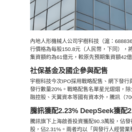
內地人形機械人公司宇樹科技（滬：68883
行價格為每股150.8元（人民幣，下同），將
集資額約為61億元，較原先預期集資額42億
社保基金及國企參與配售
宇樹科技今次IPO採用戰略配售、網下發行
發行數量20%。戰略配售名單星光熠熠，
融控股、天翼資本等國有資本外，騰訊（700
騰訊獲配2.23% DeepSeek獲配2
騰訊旗下上海啟善投資獲配90.3萬股，佔發行數
股，佔2.31%。兩者均以「與發行人經營