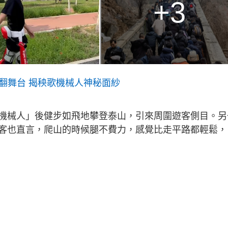
+3
翻舞台 揭秧歌機械人神秘面紗
機械人」後健步如飛地攀登泰山，引來周圍遊客側目。另
客也直言，爬山的時候腿不費力，感覺比走平路都輕鬆，