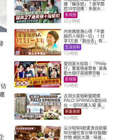
爆「嫲孫戀」？激罕開
腔19字回應：多謝大家
掛念近況
影視圈
12小時前
內地媽居港心得「不要
臉的人得到一切」！分
享3方面「豁出去」有著
發
數 網民：你好厲害
生活百科
，
7小時前
愛回家大結局｜「Philip
仔」驚喜現身聚會 梁禹
勤大個仔高過樊亦敏 超
乖黐實林淑敏許家傑
影視圈
，佔
7小時前
產
古洞北首個新盤開價
PALO SPRINGS首批65
伙 一房505萬入場 黃光
耀：「北都價」具指標
新盤速遞
作用
6小時前
尖沙咀$69起素食自助餐
90分鐘任食沙律/炒飯麵/
企
炸物 網民大讚：味道