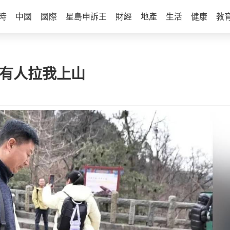
時
中國
國際
星島申訴王
財經
地產
生活
健康
教
像有人拉我上山