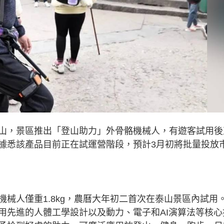
山，景區推出「登山助力」外骨骼機械人，有遊客試用後
據悉該產品目前正在試運營階段，預計3月初將批量投放
械人僅重1.8kg，農曆大年初二首次在泰山景區內試用
用先進的人體工學設計以及動力、電子和AI演算法等核心