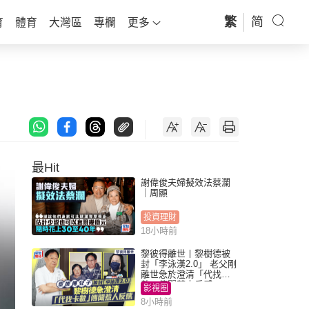
繁
简
育
體育
大灣區
專欄
更多
最Hit
謝偉俊夫婦擬效法蔡瀾
｜周顯
投資理財
18小時前
黎彼得離世丨黎樹德被
封「李泳漢2.0」 老父剛
離世急於澄清「代找卡
數」傳聞惹人反感
影視圈
8小時前