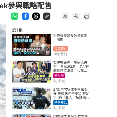
eek參與戰略配售
最Hit
謝偉俊夫婦擬效法蔡瀾
｜周顯
投資理財
18小時前
黎彼得離世丨黎樹德被
封「李泳漢2.0」 老父剛
離世急於澄清「代找卡
數」傳聞惹人反感
影視圈
8小時前
27歲港男家道中落做保
安 慘遭舊同學嘲笑 捱足
3年遇「高人」指點 終辭
職宣告「轉做一事」｜
時事熱話
Juicy叮
8小時前
63歲關之琳與27歲男模