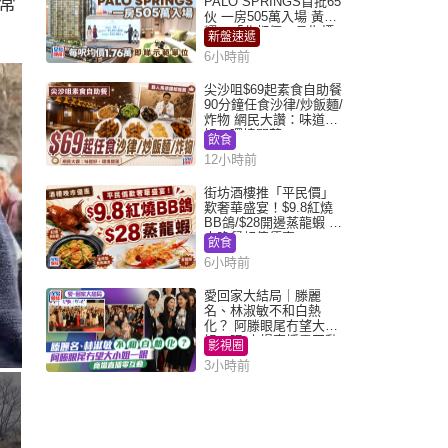
常
PALO SPRINGS首批65
伙 一房505萬入場 黃光
耀：「北都價」具指標
新盤速遞
作用
6小時前
尖沙咀$69起素食自助餐
90分鐘任食沙律/炒飯麵/
炸物 網民大讚：味道
好，環境闊落
飲食
12小時前
街坊酒樓推「平民價」
歎奢華盛宴！$9.8紅燒
BB鴿/$28開邊蒸龍蝦 3
大晚餐超值優惠
飲食
6小時前
愛回家大結局｜滕麗
名、林淑敏不和白熱
化？ 阿滕眼尾冇望大小
姐一眼 商場直播零互動
影視圈
3小時前