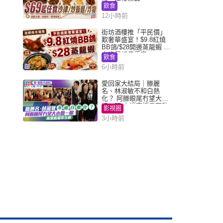
好，環境闊落
飲食
12小時前
街坊酒樓推「平民價」
歎奢華盛宴！$9.8紅燒
BB鴿/$28開邊蒸龍蝦 3
大晚餐超值優惠
飲食
6小時前
愛回家大結局｜滕麗
名、林淑敏不和白熱
化？ 阿滕眼尾冇望大小
姐一眼 商場直播零互動
影視圈
3小時前