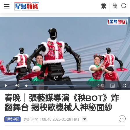
繁
简
Remaining
-
0:42
Loaded
:
Play
Unmute
Picture-
Full
77.09%
in-
Picture
Time
春晚｜張藝謀導演《秧BOT》炸
翻舞台 揭秧歌機械人神秘面紗
更新時間：09:48 2025-01-29 HKT
即時中國