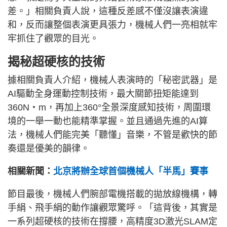
差。」相關負責人說，這種反差感不僅沒讓表演違
和，反而讓整個表演更具張力，機械人們一亮相就牢
牢抓住了觀眾的目光。
揭秘超硬核的技術
據相關負責人介紹，機械人表演時的「秘密武器」是
AI驅動全身運動控制技術，最大關節扭矩能達到
360N・m，再加上360°全景深度感知技術，周圍環
境的一舉一動也能精準掌握。並且通過先進的AI算
法，機械人們能完美「聽懂」音樂，不管是歡快的節
奏還是優美的韻律。
相關新聞：
北京將辦全球首個機械人「半馬」賽事
節目最後，機械人們腕部電機搭載的拋放線機構，轉
手絹、飛手絹的動作讓觀眾驚呼。「這背後，其實是
一系列超硬核的技術在撐腰，高精度3D激光SLAM定