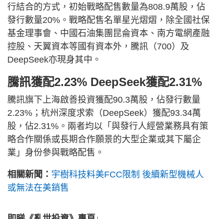
行結合的方式，初始戰略配售數量為808.9萬股，佔
發行數量20%。戰略配售名單星光熠熠，除全國社保
基金理事會、中國石油集團昆侖資本、南方電網產融
控股、天翼資本等國有資本外，騰訊（700）及
DeepSeek亦現身其中。
騰訊獲配2.23% DeepSeek獲配2.31%
騰訊旗下上海啟善投資獲配90.3萬股，佔發行數量
2.23%；杭州深度求索（DeepSeek）獲配93.34萬
股，佔2.31%。兩者均以「與發行人經營業務具有策
略合作關係或長期合作願景的大型企業或其下屬企
業」身份參與戰略配售。
相關新聞：
宇樹科技料美FCC限制 後續新型機械人
或無法在美銷售
即睇《亂世投資》專頁↓