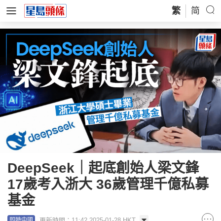
繁
简
DeepSeek｜起底創始人梁文鋒
17歲考入浙大 36歲管理千億私募
基金
更新時間：11:42 2025-01-28 HKT
即時中國