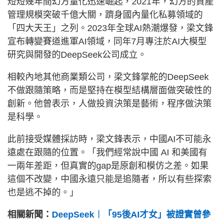
短短幾年間幻方量化迅速崛起，2021年，幻方的資產
管理規模突破千億大關，躋身國內量化私募領域的
「四大天王」之列。2023年全球AI熱潮爆發，梁文鋒
宣布轉變賽道進軍AI領域，同年7月專注於AI大模型
研究與開發的DeepSeek公司成立。
相較內地其他商業類公司，梁文鋒掌舵的DeepSeek
不做跟隨策略，而是堅持在模型結構層面做突破性的
創新。他曾表示，人做投資決策是藝術，程序做決策
是科學。
此前接受媒體採訪時，梁文鋒表示，中國AI不可能永
遠處在跟隨的位置。「我們經常說中國 AI 和美國有
一兩年差距，但真實的gap是原創和模仿之差。如果
這個不改變，中國永遠只能是追隨者，所以有些探索
也是逃不掉的。」
相關新聞：
DeepSeek︱「95後AI才女」被證實曾參