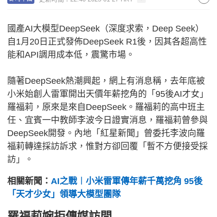
國產AI大模型DeepSeek（深度求索，Deep Seek）
自1月20日正式發佈DeepSeek R1後，因其各超高性
能和API調用成本低，震驚市場。
隨著DeepSeek熱潮興起，網上有消息稱，去年底被
小米始創人雷軍開出天價年薪挖角的「95後AI才女」
羅福莉，原來是來自DeepSeek。羅福莉的高中班主
任、宜賓一中教師李波今日證實消息，羅福莉曾參與
DeepSeek開發。內地「紅星新聞」曾委托李波向羅
福莉轉達採訪訴求，惟對方卻回覆「暫不方便接受採
訪」。
相關新聞：
AI之戰︱小米雷軍傳年薪千萬挖角 95後
「天才少女」領導大模型團隊
羅福莉婉拒傳媒訪問