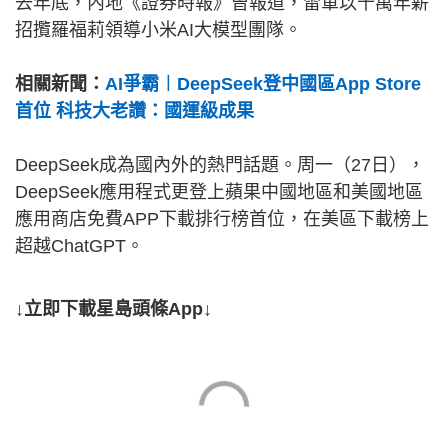
去年底，內地《證券時報》曾報道，雷軍以千萬年薪
招攬羅福莉領導小米AI大模型團隊。
相關新聞：
AI爭霸︱DeepSeek登中國區App Store
首位 科技大老讚：國運級成果
DeepSeek成為國內外的熱門話題。周一（27日），
DeepSeek應用程式更登上蘋果中國地區和美國地區
應用商店免費APP下載排行榜首位，在美區下載榜上
超越ChatGPT。
↓立即下載星島頭條App↓