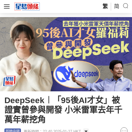
繁
简
DeepSeek︱「95後AI才女」被
證實曾參與開發 小米雷軍去年千
萬年薪挖角
更新時間：22:40 2025-01-27 HKT
即時中國