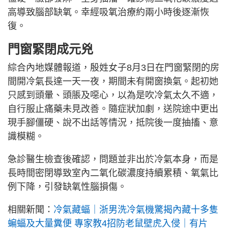
高導致腦部缺氧。幸經吸氧治療約兩小時後逐漸恢
復。
門窗緊閉成元兇
綜合內地媒體報道，殷姓女子8月3日在門窗緊閉的房
間開冷氣長達一天一夜，期間未有開窗換氣。起初她
只感到頭暈、頭脹及噁心，以為是吹冷氣太久不適，
自行服止痛藥未見改善。隨症狀加劇，送院途中更出
現手腳僵硬、說不出話等情況，抵院後一度抽搐、意
識模糊。
急診醫生檢查後確認，問題並非出於冷氣本身，而是
長時間密閉導致室內二氧化碳濃度持續累積、氧氣比
例下降，引發缺氧性腦損傷。
相關新聞：
冷氣藏蝠｜浙男洗冷氣機驚揭內藏十多隻
蝙蝠及大量糞便 專家教4招防老鼠壁虎入侵｜有片