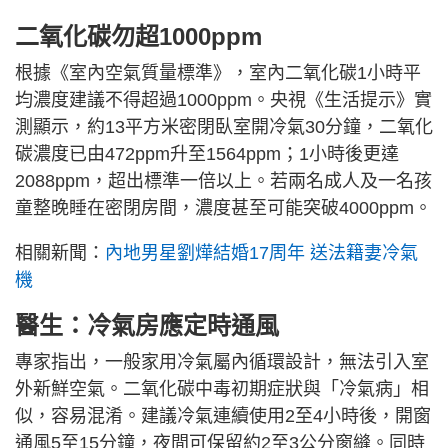
二氧化碳勿超1000ppm
根據《室內空氣質量標準》，室內二氧化碳1小時平
均濃度建議不得超過1000ppm。央視《生活提示》實
測顯示，約13平方米密閉臥室開冷氣30分鐘，二氧化
碳濃度已由472ppm升至1564ppm；1小時後更達
2088ppm，超出標準一倍以上。若兩名成人及一名孩
童整晚睡在密閉房間，濃度甚至可能突破4000ppm。
相關新聞：
內地男星劉燁結婚17周年 送法籍妻冷氣
機
醫生：冷氣房應定時通風
專家指出，一般家用冷氣屬內循環設計，無法引入室
外新鮮空氣。二氧化碳中毒初期症狀與「冷氣病」相
似，容易混淆。建議冷氣連續使用2至4小時後，開窗
通風5至15分鐘，夜間可保留約2至3公分窗縫。同時