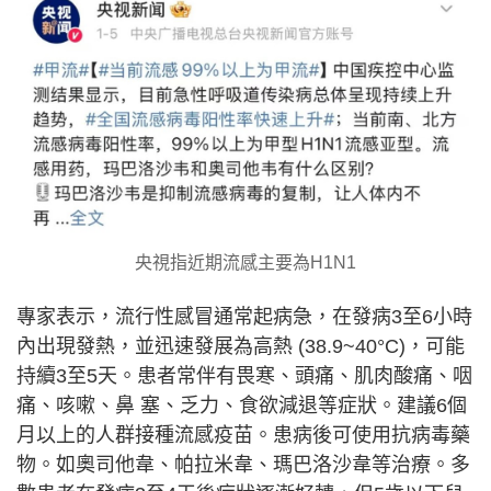
央視指近期流感主要為H1N1
專家表示，流行性感冒通常起病急，在發病3至6小時
內出現發熱，並迅速發展為高熱 (38.9~40°C)，可能
持續3至5天。患者常伴有畏寒、頭痛、肌肉酸痛、咽
痛、咳嗽、鼻 塞、乏力、食欲減退等症狀。建議6個
月以上的人群接種流感疫苗。患病後可使用抗病毒藥
物。如奧司他韋、帕拉米韋、瑪巴洛沙韋等治療。多