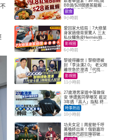
歎奢華盛宴！$9.8紅燒
BB鴿/$28開邊蒸龍蝦 3
）不
大晚餐超值優惠
飲食
9小時前
愛回家大結局｜7大綠葉
身家過億背景驚人 三太
經
私伙鱷魚皮Hermès拍劇
蘇姐原來是半山樓后
影視圈
6小時前
黎彼得離世丨黎樹德被
封「李泳漢2.0」 老父剛
離世急於澄清「代找卡
數」傳聞惹人反感
影視圈
11小時前
27歲港男家道中落做保
安 慘遭舊同學嘲笑 捱足
3年遇「高人」指點 終辭
職宣告「轉做一事」｜
時事熱話
Juicy叮
10小時前
功夫女足丨周星馳千呼
萬喚終出來！偕劉嘉玲
迪麗熱巴超狂陣容破天
荒現身香港謝票