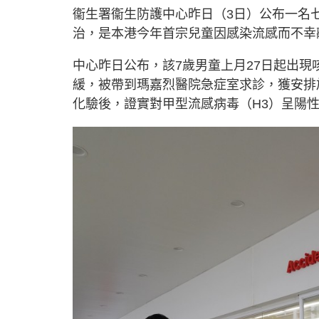
d
u
衞生署衞生防護中心昨日（3日）公布一名
e
t
d
e
:
治，是本港今年首宗兒童因感染流感而不幸
5
7
.
8
2
中心昨日公布，該7歲男童上月27日起出現
%
緩，被帶到瑪嘉烈醫院急症室求診，獲安排
化驗後，證實對甲型流感病毒（H3）呈陽