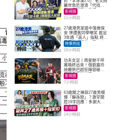
封「李泳漢2.0」 老父剛
離世急於澄清「代找卡
數」傳聞惹人反感
影視圈
11小時前
27歲港男家道中落做保
安 慘遭舊同學嘲笑 捱足
3年遇「高人」指點 終辭
職宣告「轉做一事」｜
時事熱話
Juicy叮
10小時前
功夫女足丨周星馳千呼
萬喚終出來！偕劉嘉玲
迪麗熱巴超狂陣容破天
荒現身香港謝票
影視圈
7小時前
63歲關之琳與27歲男模
爆「嫲孫戀」？激罕開
腔19字回應：多謝大家
掛念近況
影視圈
14小時前