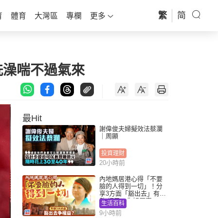
繁
简
育
體育
大灣區
專欄
更多
洗澡喘不過氣來
最Hit
謝偉俊夫婦擬效法蔡瀾
｜周顯
投資理財
20小時前
內地媽居港心得「不要
臉的人得到一切」！分
享3方面「豁出去」有著
數 網民：你好厲害
生活百科
9小時前