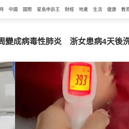
時
中國
國際
星島申訴王
財經
地產
生活
健康
教
周變成病毒性肺炎 浙女患病4天後