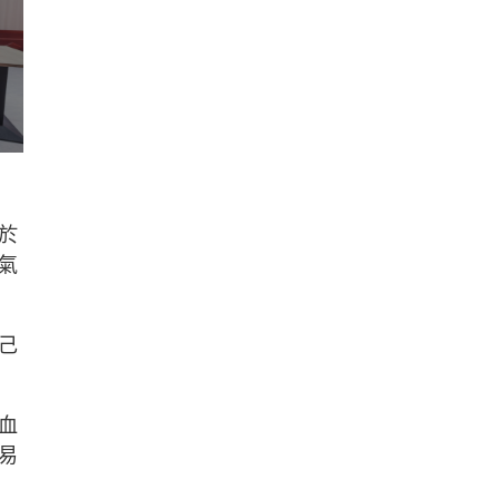
於
氣
己
血
易