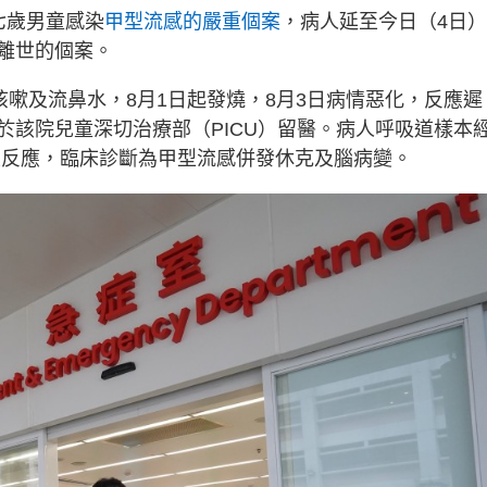
七歲男童感染
甲型流感的嚴重個案
，病人延至今日（4日
離世的個案。
咳嗽及流鼻水，8月1日起發燒，8月3日病情惡化，反應遲
於該院兒童深切治療部（PICU）留醫。病人呼吸道樣本
性反應，臨床診斷為甲型流感併發休克及腦病變。