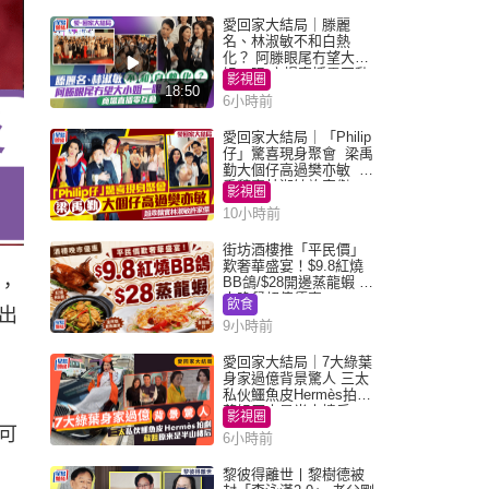
愛回家大結局｜滕麗
名、林淑敏不和白熱
化？ 阿滕眼尾冇望大小
姐一眼 商場直播零互動
影視圈
18:50
6小時前
愛回家大結局｜「Philip
仔」驚喜現身聚會 梁禹
勤大個仔高過樊亦敏 超
乖黐實林淑敏許家傑
影視圈
10小時前
街坊酒樓推「平民價」
歎奢華盛宴！$9.8紅燒
BB鴿/$28開邊蒸龍蝦 3
，
大晚餐超值優惠
飲食
出
9小時前
愛回家大結局｜7大綠葉
身家過億背景驚人 三太
私伙鱷魚皮Hermès拍劇
蘇姐原來是半山樓后
影視圈
可
6小時前
黎彼得離世丨黎樹德被