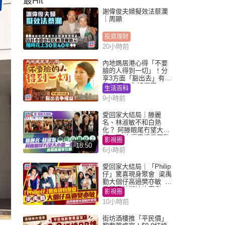
最Hit
謝偉俊夫婦擬效法蔡瀾
｜周顯
投資理財
20小時前
內地媽居港心得「不要
臉的人得到一切」！分
享3方面「豁出去」有著
數 網民：你好厲害
生活百科
9小時前
愛回家大結局｜滕麗
名、林淑敏不和白熱
化？ 阿滕眼尾冇望大小
姐一眼 商場直播零互動
影視圈
18:50
6小時前
愛回家大結局｜「Philip
仔」驚喜現身聚會 梁禹
勤大個仔高過樊亦敏 超
乖黐實林淑敏許家傑
影視圈
10小時前
街坊酒樓推「平民價」