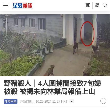
繁
简
野豬殺人｜4人圍捕間接致7旬婦
被殺 被揭未向林業局報備上山
更新時間：10:29 2024-11-27 HKT
即時中國