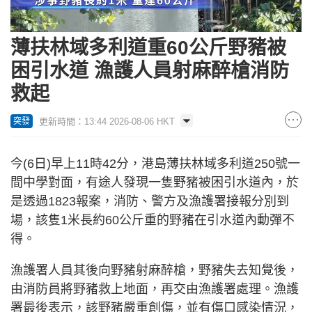
Loaded
:
Unmute
100.00%
薄扶林域多利道重60公斤野豬被
困引水道 漁護人員射麻醉槍消防
救起
更新時間：13:44 2026-08-06 HKT
突發
今(6日)早上11時42分，港島薄扶林域多利道250號一
間中學對面，有途人發現一隻野豬被困引水道內，於
是透過1823報案，消防、警方及漁護署接報分別到
場，該隻1米長約60公斤重的野豬在引水道內動彈不
得。
漁護署人員其後向野豬射麻醉槍，野豬失去知覺後，
由消防員將野豬救上地面，再交由漁護署處理。漁護
署最後表示，該野豬嚴重創傷，並有傷口感染情況，