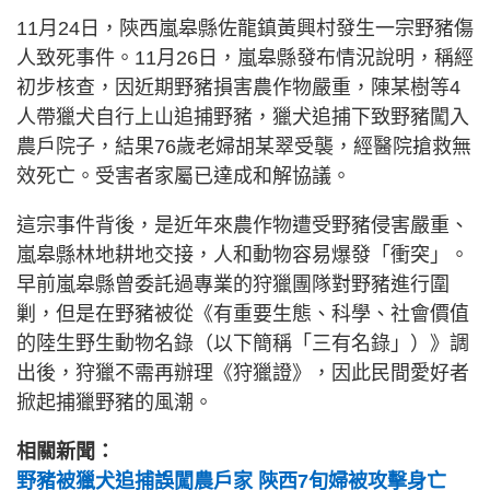
11月24日，陝西嵐皋縣佐龍鎮黃興村發生一宗野豬傷
人致死事件。11月26日，嵐皋縣發布情況說明，稱經
初步核查，因近期野豬損害農作物嚴重，陳某樹等4
人帶獵犬自行上山追捕野豬，獵犬追捕下致野豬闖入
農戶院子，結果76歲老婦胡某翠受襲，經醫院搶救無
效死亡。受害者家屬已達成和解協議。
這宗事件背後，是近年來農作物遭受野豬侵害嚴重、
嵐皋縣林地耕地交接，人和動物容易爆發「衝突」。
早前嵐皋縣曾委託過專業的狩獵團隊對野豬進行圍
剿，但是在野豬被從《有重要生態、科學、社會價值
的陸生野生動物名錄（以下簡稱「三有名錄」）》調
出後，狩獵不需再辦理《狩獵證》，因此民間愛好者
掀起捕獵野豬的風潮。
相關新聞：
野豬被獵犬追捕誤闖農戶家 陝西7旬婦被攻擊身亡