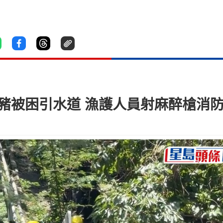
野豬被困引水道 漁護人員射麻醉槍消