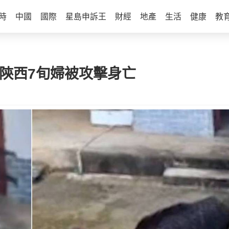
時
中國
國際
星島申訴王
財經
地產
生活
健康
教
陝西7旬婦被攻擊身亡