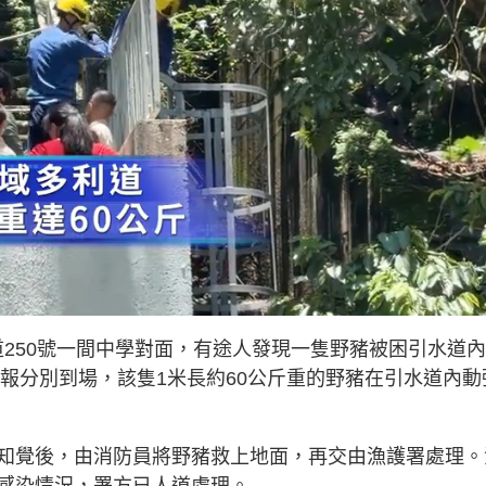
L
o
a
d
利道250號一間中學對面，有途人發現一隻野豬被困引水道
e
d
:
接報分別到場，該隻1米長約60公斤重的野豬在引水道內動
1
0
0
.
0
0
%
知覺後，由消防員將野豬救上地面，再交由漁護署處理。
感染情況，署方已人道處理。