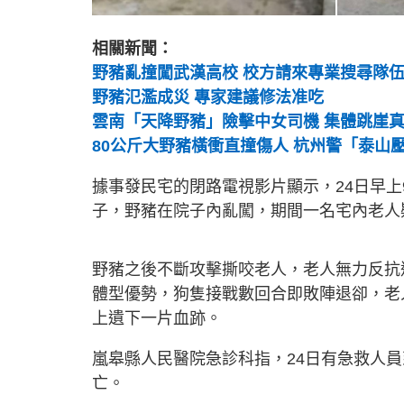
相關新聞：
野豬亂撞闖武漢高校 校方請來專業搜尋隊
野豬氾濫成災 專家建議修法准吃
雲南「天降野豬」險擊中女司機 集體跳崖真相
80公斤大野豬橫衝直撞傷人 杭州警「泰山
據事發民宅的閉路電視影片顯示，24日早上
子，野豬在院子內亂闖，期間一名宅內老人
野豬之後不斷攻擊撕咬老人，老人無力反抗
體型優勢，狗隻接戰數回合即敗陣退卻，老
上遺下一片血跡。
嵐皋縣人民醫院急診科指，24日有急救人
亡。