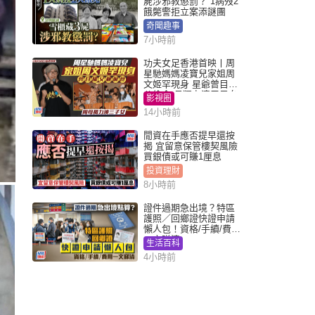
屍涉邪教懲罰？ 1病歿2
餓斃警拒立案添謎團
奇聞趣事
7小時前
功夫女足香港首映丨周
星馳媽媽凌寶兒家姐周
文姬罕現身 星爺曾目睹
父偷食 母獨力湊三子女
影視圈
14小時前
閒資在手應否提早還按
揭 宜留意保管樓契風險
買銀債或可賺1厘息
投資理財
8小時前
證件過期急出境？特區
護照／回鄉證快證申請
懶人包！資格/手續/費用
一文睇清
生活百科
4小時前