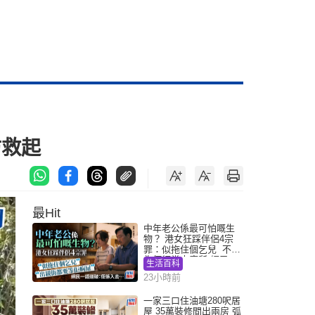
防救起
最Hit
中年老公係最可怕嘅生
物？ 港女狂踩伴侶4宗
罪：似拖住個乞兒 不解
為何經常去廁所 網民一
生活百科
語道破
23小時前
一家三口住油塘280呎居
屋 35萬裝修間出兩房 弧