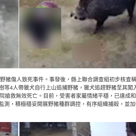
一宗野豬傷人致死事件。事發後，縣上聯合調查組初步核查
樹等4人帶獵犬自行上山追捕野豬，獵犬追趕野豬至其闖
醫院搶救無效死亡。目前，受害者家屬情緒平穩，已達成
監測，積極穩妥開展野豬種群調控，有序組織捕殺，並加