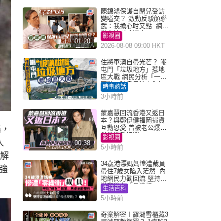
陳錦鴻保護自閉兒受訪
變嗌交？ 激動反駁顏聯
武：我擔心咁又點 網民
批主持咄咄逼人
影視圈
01:20
2026-08-08 09:00 HKT
住將軍澳自帶光芒？ 嘲
屯門「垃圾地方」惹地
區大戰 網民分析「一共
同點」秒息風波｜Juicy
時事熱話
叮
3小時前
蒙嘉慧回流香港又返日
本？與鄭伊健福岡掃貨
互動恩愛 曾被老公爆在
稱，
當地游手好閒
影視圈
入
00:38
5小時前
和解
34歲港漂媽媽慘遭裁員
強
帶住7歲女陷入茫然 內
地網民力勸回流 堅持留
港背後有「長遠規
生活百科
劃」？
5小時前
奇案解密︱羅湖雪櫃藏3