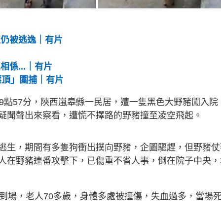
伍仍被逃逸｜有片
係...｜有片
壓頂」圍捕｜有片
9點57分，陝西嵐皋縣一民居，遭一隻黑色大野豬闖入院
疑聞聲出來察看，遭慌不擇路的野豬撞至凌空飛起。
逃生，期間有多隻狗衝出撲向野豬，企圖驅趕，但野豬仗
人在野豬連番攻擊下，已傷重不省人事，倒在院子中央，
員到場，老人70多歲，身體多處被撞傷，失血過多，當場