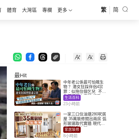
繁
简
育
體育
大灣區
專欄
更多
最Hit
中年老公係最可怕嘅生
物？ 港女狂踩伴侶4宗
罪：似拖住個乞兒 不解
為何經常去廁所 網民一
生活百科
語道破
23小時前
一家三口住油塘280呎居
屋 35萬裝修間出兩房 弧
形玻璃取代實牆 現代神
枱櫃融入玄關
家居裝修
8小時前