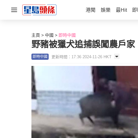
港聞
娛樂
最Hit
即
主頁
中國
即時中國
野豬被獵犬追捕誤闖農戶家 
更新時間：17:36 2024-11-26 HKT
即時中國