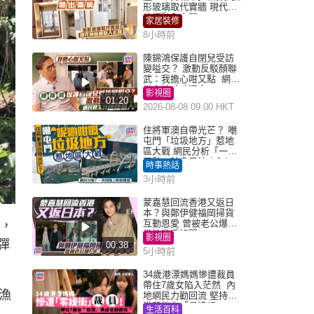
形玻璃取代實牆 現代神
枱櫃融入玄關
家居裝修
8小時前
陳錦鴻保護自閉兒受訪
變嗌交？ 激動反駁顏聯
武：我擔心咁又點 網民
批主持咄咄逼人
影視圈
01:20
2026-08-08 09:00 HKT
住將軍澳自帶光芒？ 嘲
屯門「垃圾地方」惹地
區大戰 網民分析「一共
同點」秒息風波｜Juicy
時事熱話
叮
3小時前
蒙嘉慧回流香港又返日
本？與鄭伊健福岡掃貨
互動恩愛 曾被老公爆在
內，
當地游手好閒
影視圈
彈
00:38
5小時前
34歲港漂媽媽慘遭裁員
帶住7歲女陷入茫然 內
漁
地網民力勸回流 堅持留
港背後有「長遠規
生活百科