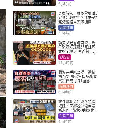
劃」？
5小時前
奇案解密︱羅湖雪櫃藏3
屍涉邪教懲罰？ 1病歿2
餓斃警拒立案添謎團
奇聞趣事
7小時前
功夫女足香港首映丨周
星馳媽媽凌寶兒家姐周
文姬罕現身 星爺曾目睹
父偷食 母獨力湊三子女
影視圈
14小時前
閒資在手應否提早還按
揭 宜留意保管樓契風險
買銀債或可賺1厘息
投資理財
8小時前
證件過期急出境？特區
護照／回鄉證快證申請
懶人包！資格/手續/費用
一文睇清
生活百科
4小時前