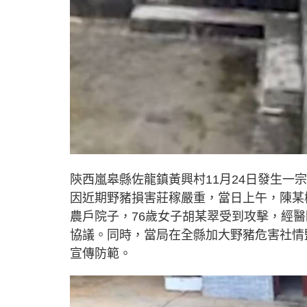
陝西嵐皋縣佐龍鎮黃興村11月24日發生
因近期野豬損害莊稼嚴重，當日上午，陳某
農戶院子，76歲女子胡某翠受到攻擊，經
協議。同時，當局在全縣加大野豬危害社情
宣傳防範。