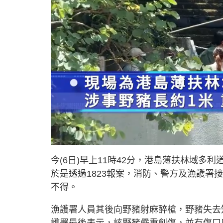
U
n
m
u
今(6日)早上11時42分，港島薄扶林域多
t
e
於是透過1823報案，消防、警方及漁護署
不得。
漁護署人員其後向野豬射麻醉槍，野豬失去
護署最後表示，該野豬嚴重創傷，並有傷口