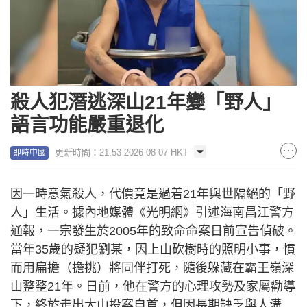
殺人犯潛逃深山21年變「野人」
語言功能嚴重退化
更新時間：21:53 2026-08-07 HKT
即時中國
因一時意氣殺人，代價竟是過着21年與世隔絕的「野
人」生活。據內地媒體《光明網》引述海南昌江警方
通報，一宗發生於2005年的致命命案日前宣告偵破。
當年35歲的疑犯劉某，因上山砍樹時的照明小事，憤
而用扁擔（擔挑）將同伴打死，隨後躲藏在霸王嶺深
山整整21年。日前，他在警方的心理攻勢及家屬勸導
下，終於走出大山投案自首，但因長期缺乏與人溝