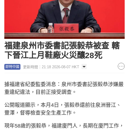
福建泉州市委書記張毅恭被查 轄
下晉江上月鞋廠火災釀28死
更新時間：21:18 2026-08-07 HKT
即時中國
據福建省紀委監委消息：泉州市委書記張毅恭涉嫌嚴
重違紀違法，目前正接受調查。
公開報道顯示，本月4日，張毅恭還前往泉洲晉江、
豐澤，督導檢查安全生產工作。
現年58歲的張毅恭，福建廈門人，長期在廈門工作，