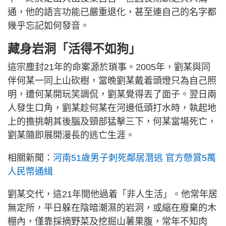
通，他的語言功能已嚴重退化，甚至連自己的名字都
幾乎忘記如何發音。
藏身岩洞「活得不如狗」
這宗塵封21年的命案源於瑣事。2005年，劉某與同
伴何某一同上山砍樹，當晚劉某戴着頭燈只為自己照
明，遭何某開玩笑調侃，劉某覺得丟了面子。翌日兩
人發生口角，劉某趁何某在河邊低頭打水時，執起地
上的擔挑朝其後腦及頸部猛擊三下，何某當場死亡，
劉某隨即展開漫長的逃亡生涯。
相關新聞：
河南51歲男子刺死鄰居潛逃 官方懸賞5萬
人民幣通緝
劉某交代，這21年間他過着「非人生活」。他常年居
無定所，平日躲在陰暗潮濕的岩洞，或縮在廢棄的木
棚內，僅靠採摘野菜及挖掘山薯果腹，常年不知肉