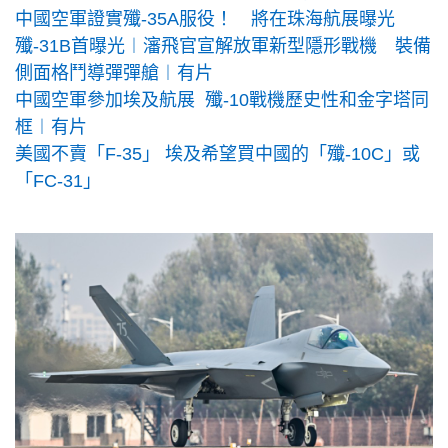
中國空軍證實殲-35A服役！ 將在珠海航展曝光
殲-31B首曝光︱瀋飛官宣解放軍新型隱形戰機 裝備
側面格鬥導彈彈艙︱有片
中國空軍參加埃及航展 殲-10戰機歷史性和金字塔同
框︱有片
美國不賣「F-35」 埃及希望買中國的「殲-10C」或
「FC-31」