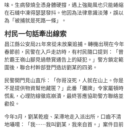
味。生病發燒全憑身體硬撐，遇上強颱風也只能蜷縮
在石縫中凍得瑟瑟發抖。他因為法律意識淡薄，誤以
為「被捕就是死路一條」。
村民一句話牽出線索
昌江縣公安局21年來從未放棄追捕。轉機出現在今年
春節前，民警在入戶走訪時，有村民隨口提到：「曾
於霸王嶺山腳見過懸賞通告上的疑犯。」警方鎖定範
圍後，聯合村幹部登門造訪劉某的四弟。
民警開門見山直斥：「你哥沒死，人就在山上。你是
不是提供物資幫他藏匿？」此番「攤牌」令家屬頓時
慌亂，心理防線徹底崩潰，最終答應協助警方聯絡並
勸投。
今年3月，劉某乾瘦、呆滯地走入派出所，口齒不清
地囁嚅：「我⋯⋯我叫劉某，我來自首。」案件目前