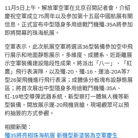
11月5日上午，解放軍空軍在北京召開記者會，介紹
慶祝空軍成立75周年以及參加第十五屆中國航展有關
信息。正式宣布中型隱身多用途戰鬥機殲-35A將參加
即將開幕的珠海航展。
空軍表示，此次航展空軍將選派36型裝備參加空中飛
行展示和地面靜態展示，多維度、成體系、近距離展
示空軍裝備建設階段性成果。將派出「八一」、「紅
鷹」飛行表演隊，以及殲-20、殲-16、運油-20A等7
型26架飛機進行飛行表演；成體係分板塊布設靜態展
區；將首次展出中型隱身多用途戰鬥機殲-35A、
紅-19地空導彈武器系統、新型察打一體無人機等新
型裝備，開放展示運-20飛機貨艙，現場觀眾可以預
約抽簽的方式參觀。
相關新聞：
殲35將亮相珠海航展 新機型新塗裝為空軍慶生