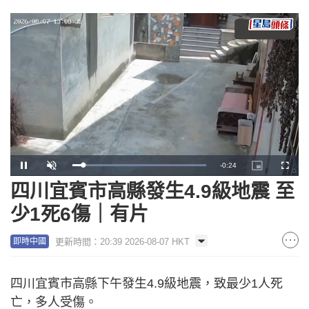
Remaining
-
0:23
Loaded
:
Pause
Unmute
Picture-
Fullscr
100.00%
in-
Picture
四川宜賓市高縣發生4.9級地震 至
Time
少1死6傷｜有片
更新時間：20:39 2026-08-07 HKT
即時中國
四川宜賓市高縣下午發生4.9級地震，致最少1人死
亡，多人受傷。