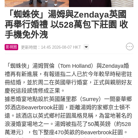
「蜘蛛俠」湯姆與Zendaya英國
再舉行婚禮 以528萬包下莊園 收
手機免外洩
更新時間：14:45 2026-08-07 HKT
影視圈
「蜘蛛俠」湯姆賀倫（Tom Holland）與Zendaya婚
禮再有新進展，有報道指二人已於今年較早時秘密註
冊結婚，並於周二在英國舉行婚宴，正式與親朋好友
慶祝這段感情修成正果。
據悉婚宴地點設於英國薩里郡（Surrey）一間豪華鄉
郊酒店Beaverbrook莊園，距離湯姆的家鄉京士頓不
遠。該酒店以英式鄉村莊園風格見稱，為當地著名的
浪漫婚宴場地之一。湯姆被指花了50萬英鎊（約528
萬港元），包下整座470英畝的Beaverbrook莊園。