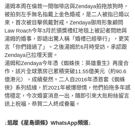
湯姆本周在倫敦一間咖啡店與Zendaya拍拖放狗時，
被拍到左手無名指戴上金色婚戒，是二人被指已婚以
來，首次被目擊佩戴對戒。Zendaya御用形象顧問
Law Roach今年3月於頒獎禮紅地毯上被記者問她與
湯姆的婚事，即語出驚人稱「婚禮已經舉行」，更笑
言「你們錯過了」。之後湯姆於6月時受訪，承認跟
Zendaya已拉埋天窗。
湯姆和Zendaya今年憑《蜘蛛俠：英雄重生》再度合
作，該片全球票房已累積突破11.55億美元（約90.6
億港元），成績斐然。二人自2016年憑首套《蜘蛛
俠》系列結緣，於2021年被爆戀情，他們拍拖多年感
情穩定，今次婚宴消息一出，隨即引來大批粉絲留言
送上祝福，恭賀二人終成眷屬。
↓追蹤《星島頭條》WhatsApp頻道↓