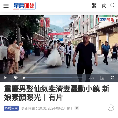
繁
简
Remaining
-
0:35
Loaded
:
Play
Unmute
Picture-
Full
81.50%
in-
Picture
Time
重慶男娶仙氣斐濟妻轟動小鎮 新
娘素顏曝光︱有片
更新時間：10:31 2024-08-28 HKT
即時中國