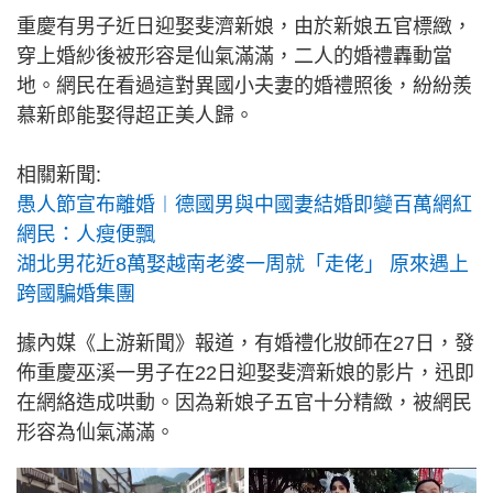
重慶有男子近日迎娶斐濟新娘，由於新娘五官標緻，
穿上婚紗後被形容是仙氣滿滿，二人的婚禮轟動當
地。網民在看過這對異國小夫妻的婚禮照後，紛紛羨
慕新郎能娶得超正美人歸。
相關新聞:
愚人節宣布離婚︱德國男與中國妻結婚即變百萬網紅
網民：人瘦便飄
湖北男花近8萬娶越南老婆一周就「走佬」 原來遇上
跨國騙婚集團
據內媒《上游新聞》報道，有婚禮化妝師在27日，發
佈重慶巫溪一男子在22日迎娶斐濟新娘的影片，迅即
在網絡造成哄動。因為新娘子五官十分精緻，被網民
形容為仙氣滿滿。