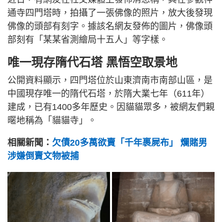
通寺四門塔時，拍攝了一張佛像的照片，放大後發現
佛像的頭部有刻字。據該名網友發佈的圖片，佛像頭
部刻有「某某省測繪局十五人」等字樣。
唯一現存隋代石塔 黑悟空取景地
公開資料顯示，四門塔位於山東濟南市南部山區，是
中國現存唯一的隋代石塔，於隋大業七年（611年）
建成，已有1400多年歷史。因貓貓眾多，被網友們親
暱地稱為「貓貓寺」。
相關新聞：
欠債20多萬欲賣「千年裹屍布」 爛賭男
涉嫌倒賣文物被捕