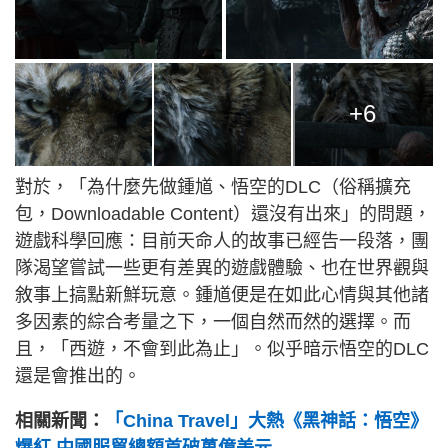
+6
對於，「為什麼先做鍾馗、悟空的DLC（俗稱擴充
包，Downloadable Content）還沒有出來」的問題，
遊戲科學回應：目前天命人的故事已經告一段落，團
隊渴望嘗試一些更有差異的遊戲體驗、也在世界觀與
敘事上搞點新鮮玩意。鍾馗便是在如此心情與其他諸
多因素的綜合考量之下，一個自然而然的選擇。而
且，「西遊，不會到此為止」。似乎暗示悟空的DLC
還是會推出的。
相關新聞：
「China Travel」大熱《黑神話：悟空》
爆紅 中國服貿總額首破萬億美元