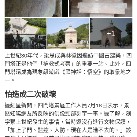
+1
上世紀30年代，梁思成與林徽因遍訪中國古建築，四
門塔正是他們「搶救式考察」的重要一站。此外，四
門塔還成為現象級遊戲《黑神話：悟空》的取景地之
一。
怕造成二次破壞
據紅星新聞，四門塔景區工作人員7月18日表示，景
區知曉網友所反映的佛像頭部刻字一事。據了解，刻
字繫上世紀發生的事情，當時還沒有進行文物保護，
「加上了門、監控、人防，現在人是進不去的。」該