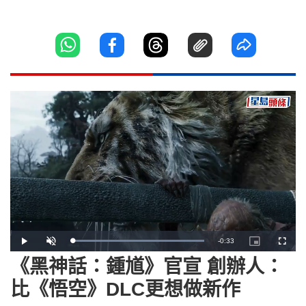
Remaining
-
0:33
Loaded
:
Play
Unmute
Picture-
Fullscr
100.00%
in-
Picture
《黑神話：鍾馗》官宣 創辦人：
Time
比《悟空》DLC更想做新作