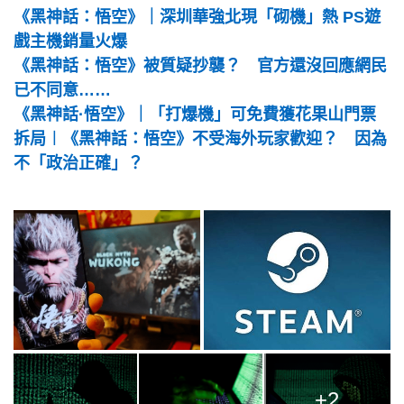
《黑神話：悟空》｜深圳華強北現「砌機」熱 PS遊
戲主機銷量火爆
《黑神話：悟空》被質疑抄襲？ 官方還沒回應網民
已不同意……
《黑神話·悟空》｜「打爆機」可免費獲花果山門票
拆局︱《黑神話：悟空》不受海外玩家歡迎？ 因為
不「政治正確」？
+2