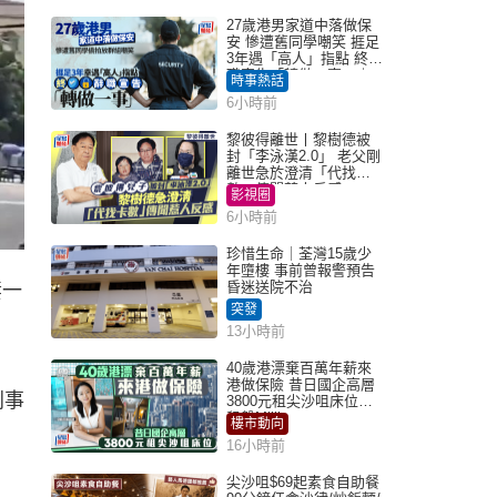
27歲港男家道中落做保
安 慘遭舊同學嘲笑 捱足
3年遇「高人」指點 終辭
職宣告「轉做一事」｜
時事熱話
Juicy叮
6小時前
黎彼得離世丨黎樹德被
封「李泳漢2.0」 老父剛
離世急於澄清「代找卡
數」傳聞惹人反感
影視圈
6小時前
珍惜生命｜荃灣15歲少
年墮樓 事前曾報警預告
昏迷送院不治
妻一
突發
13小時前
40歲港漂棄百萬年薪來
港做保險 昔日國企高層
刑事
3800元租尖沙咀床位｜
租盤Million
樓市動向
16小時前
尖沙咀$69起素食自助餐