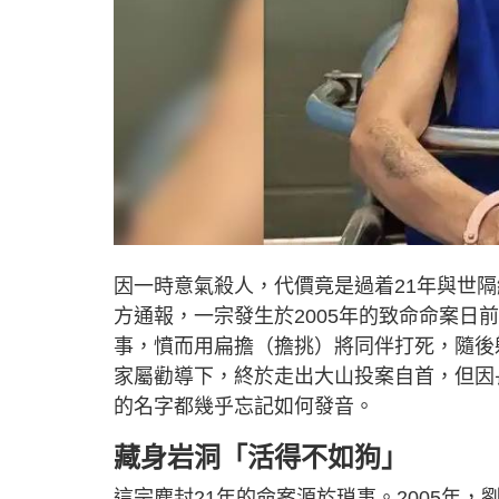
因一時意氣殺人，代價竟是過着21年與世
方通報，一宗發生於2005年的致命命案日
事，憤而用扁擔（擔挑）將同伴打死，隨後
家屬勸導下，終於走出大山投案自首，但因
的名字都幾乎忘記如何發音。
藏身岩洞「活得不如狗」
這宗塵封21年的命案源於瑣事。2005年