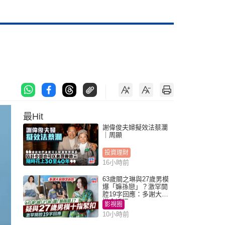
最Hit
謝偉俊夫婦擬效法蔡瀾
｜周顯
投資理財
16小時前
63歲關之琳與27歲男模
爆「嫲孫戀」？激罕開
腔19字回應：多謝大家
掛念近況
影視圈
10小時前