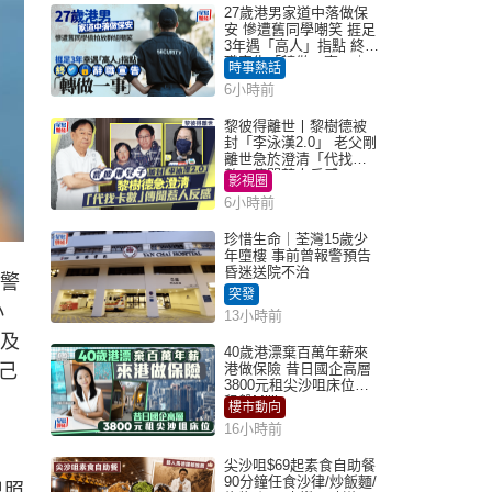
27歲港男家道中落做保
安 慘遭舊同學嘲笑 捱足
3年遇「高人」指點 終辭
職宣告「轉做一事」｜
時事熱話
Juicy叮
6小時前
黎彼得離世丨黎樹德被
封「李泳漢2.0」 老父剛
離世急於澄清「代找卡
數」傳聞惹人反感
影視圈
6小時前
珍惜生命｜荃灣15歲少
年墮樓 事前曾報警預告
昏迷送院不治
江警
突發
小
13小時前
勢及
40歲港漂棄百萬年薪來
己
港做保險 昔日國企高層
3800元租尖沙咀床位｜
租盤Million
樓市動向
16小時前
尖沙咀$69起素食自助餐
90分鐘任食沙律/炒飯麵/
己照