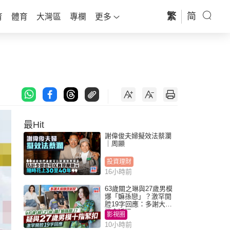
繁
简
育
體育
大灣區
專欄
更多
最Hit
謝偉俊夫婦擬效法蔡瀾
｜周顯
投資理財
16小時前
63歲關之琳與27歲男模
爆「嫲孫戀」？激罕開
腔19字回應：多謝大家
掛念近況
影視圈
10小時前