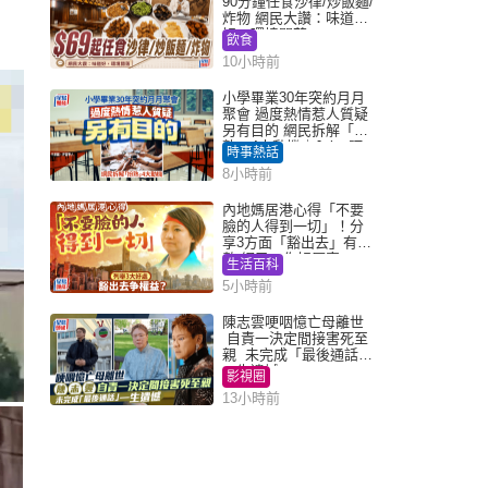
90分鐘任食沙律/炒飯麵/
炸物 網民大讚：味道
好，環境闊落
飲食
10小時前
小學畢業30年突約月月
聚會 過度熱情惹人質疑
另有目的 網民拆解「扮
熟」4大動機｜Juicy叮
時事熱話
8小時前
內地媽居港心得「不要
臉的人得到一切」！分
享3方面「豁出去」有著
數 網民：你好厲害
生活百科
5小時前
陳志雲哽咽憶亡母離世
自責一決定間接害死至
親 未完成「最後通話」
一生遺憾
影視圈
13小時前