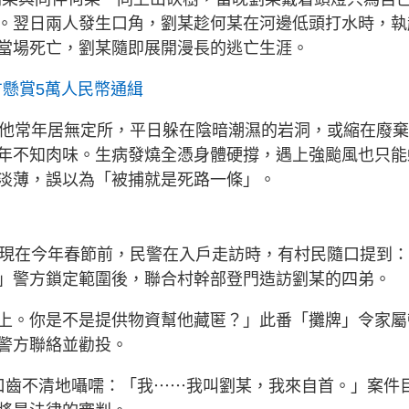
。翌日兩人發生口角，劉某趁何某在河邊低頭打水時，執
當場死亡，劉某隨即展開漫長的逃亡生涯。
方懸賞5萬人民幣通緝
。他常年居無定所，平日躲在陰暗潮濕的岩洞，或縮在廢
年不知肉味。生病發燒全憑身體硬撐，遇上強颱風也只能
淡薄，誤以為「被捕就是死路一條」。
出現在今年春節前，民警在入戶走訪時，有村民隨口提到：
」警方鎖定範圍後，聯合村幹部登門造訪劉某的四弟。
上。你是不是提供物資幫他藏匿？」此番「攤牌」令家屬
警方聯絡並勸投。
口齒不清地囁嚅：「我⋯⋯我叫劉某，我來自首。」案件