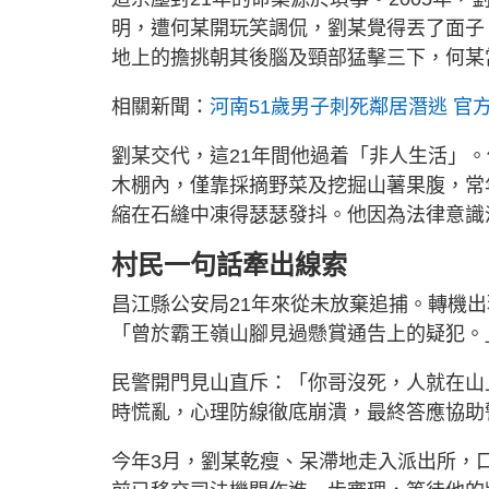
明，遭何某開玩笑調侃，劉某覺得丟了面子
地上的擔挑朝其後腦及頸部猛擊三下，何某
相關新聞：
河南51歲男子刺死鄰居潛逃 官
劉某交代，這21年間他過着「非人生活」
木棚內，僅靠採摘野菜及挖掘山薯果腹，常
縮在石縫中凍得瑟瑟發抖。他因為法律意識
村民一句話牽出線索
昌江縣公安局21年來從未放棄追捕。轉機
「曾於霸王嶺山腳見過懸賞通告上的疑犯。
民警開門見山直斥：「你哥沒死，人就在山
時慌亂，心理防線徹底崩潰，最終答應協助
今年3月，劉某乾瘦、呆滯地走入派出所，