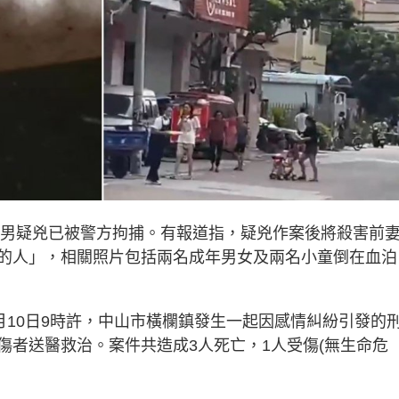
3歲男疑兇已被警方拘捕。有報道指，疑兇作案後將殺害前
的人」，相關照片包括兩名成年男女及兩名小童倒在血泊
月10日9時許，中山市橫欄鎮發生一起因感情糾紛引發的
傷者送醫救治。案件共造成3人死亡，1人受傷(無生命危