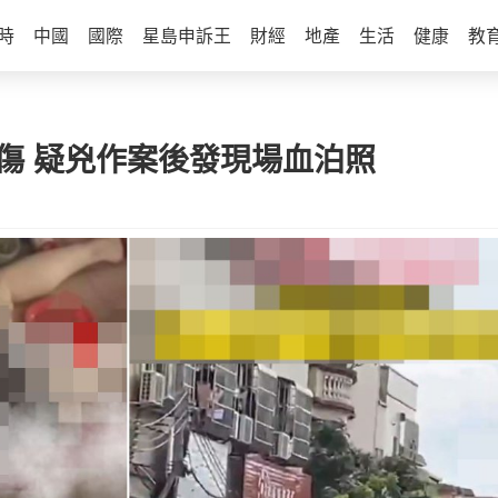
時
中國
國際
星島申訴王
財經
地產
生活
健康
教
傷 疑兇作案後發現場血泊照