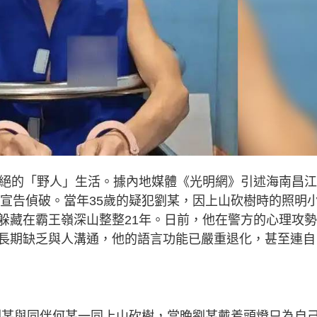
隔絕的「野人」生活。據內地媒體《光明網》引述海南昌
前宣告偵破。當年35歲的疑犯劉某，因上山砍樹時的照明
躲藏在霸王嶺深山整整21年。日前，他在警方的心理攻
長期缺乏與人溝通，他的語言功能已嚴重退化，甚至連自
，劉某與同伴何某一同上山砍樹，當晚劉某戴着頭燈只為自