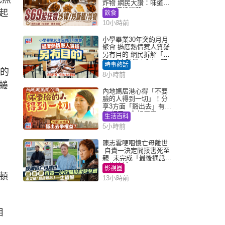
炸物 網民大讚：味道
好，環境闊落
起
飲食
10小時前
小學畢業30年突約月月
聚會 過度熱情惹人質疑
另有目的 網民拆解「扮
熟」4大動機｜Juicy叮
時事熱話
棄的
8小時前
蜷
內地媽居港心得「不要
臉的人得到一切」！分
享3方面「豁出去」有著
數 網民：你好厲害
生活百科
5小時前
陳志雲哽咽憶亡母離世
自責一決定間接害死至
親 未完成「最後通話」
一生遺憾
影視圈
頓
13小時前
目